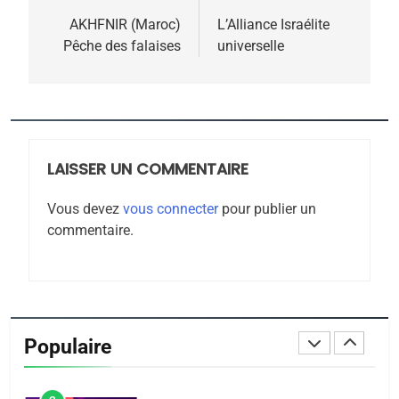
MA JUDAÏTE par Thérèse
ISRAÉL
JUDAISME
de
AKHFNIR (Maroc)
L’Alliance Israélite
Zrihen-Dvir
Pêche des falaises
universelle
7
l’article
CE QUI NOUS MANQUE –
Jacques Hadida
JUDAISME
LAISSER UN COMMENTAIRE
8
Maroc : Les amandes de
Vous devez
vous connecter
pour publier un
Tafraout, le miel de Tadla
commentaire.
Azilal consacrés produits
DAFINA
MAROC
du terroir
1
Oeil ravageur – Vanessa
De Loya Stauber
Populaire
CINEMA
ISRAÉL