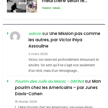
meurtrière selon le
rapport d’ADL contre
FRANCE
ISRAÉL
l’antisémitisme
6
FIÈRE, DIGNE ET RÉSILIENTE :
POURQUOI JE REVENDIQUE
sur
Une Mission pas comme
admin
MA JUDAÏTE par Thérèse
les autres, par Victor Ihiya
ISRAÉL
JUDAISME
Assouline
Zrihen-Dvir
7
2 mars 2026
CE QUI NOUS MANQUE –
Victor, ton texte est profondément émouvant et
Jacques Hadida
sincère. On sent qu’il ne s’agit non seulement
d’un récit, mais d’un témoignage…
JUDAISME
sur
Mon
Pourim des Juifs du Maroc - DAFINA
8
pourim chez les Americains – par Junes
Maroc : Les amandes de
Davis-Cohen
Tafraout, le miel de Tadla
15 février 2026
Azilal consacrés produits
DAFINA
MAROC
[…] Mon Pourim chez les Americains, par-junes-davis-