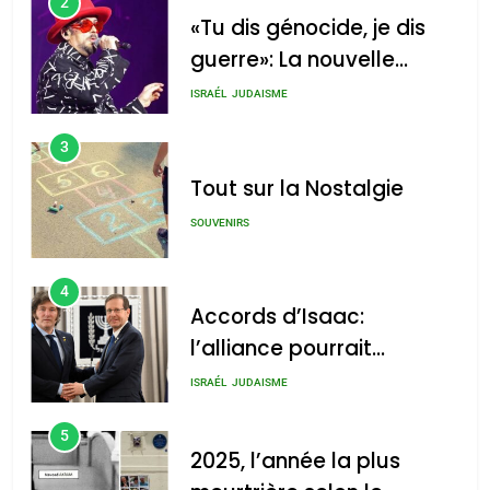
2
«Tu dis génocide, je dis
guerre»: La nouvelle
chanson de Boy George
ISRAÉL
JUDAISME
3
Tout sur la Nostalgie
SOUVENIRS
4
Accords d’Isaac:
l’alliance pourrait
s’étendre à 13 pays
ISRAÉL
JUDAISME
d’Amérique latine
5
2025, l’année la plus