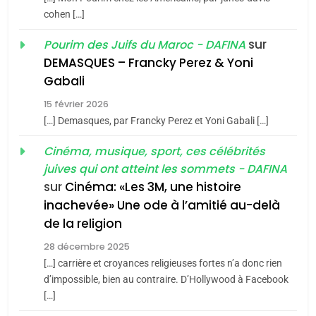
du terroir
cohen […]
1
Oeil ravageur – Vanessa
sur
Pourim des Juifs du Maroc - DAFINA
De Loya Stauber
DEMASQUES – Francky Perez & Yoni
5
Gabali
CINEMA
ISRAÉL
2025, l’année la plus
15 février 2026
meurtrière selon le rapport
2
[…] Demasques, par Francky Perez et Yoni Gabali […]
«Tu dis génocide, je dis
d’ADL contre
FRANCE
ISRAÉL
guerre»: La nouvelle
Cinéma, musique, sport, ces célébrités
l’antisémitisme
juives qui ont atteint les sommets - DAFINA
chanson de Boy George
6
ISRAÉL
JUDAISME
FIÈRE, DIGNE ET RÉSILIENTE :
sur
Cinéma: «Les 3M, une histoire
inachevée» Une ode à l’amitié au-delà
POURQUOI JE REVENDIQUE
3
de la religion
MA JUDAÏTE par Thérèse
Tout sur la Nostalgie
ISRAÉL
JUDAISME
Zrihen-Dvir
28 décembre 2025
SOUVENIRS
[…] carrière et croyances religieuses fortes n’a donc rien
7
CE QUI NOUS MANQUE –
d’impossible, bien au contraire. D’Hollywood à Facebook
[…]
Jacques Hadida
4