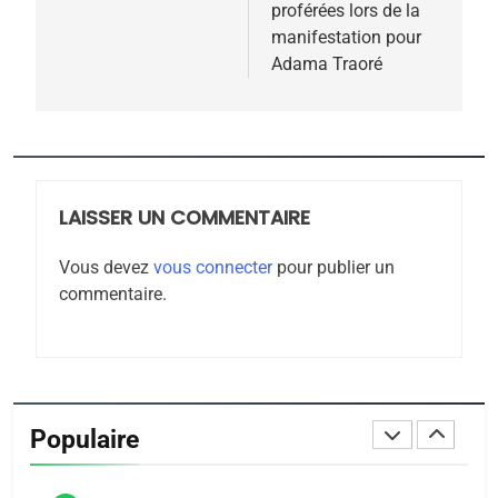
l’article
MA JUDAÏTE par Thérèse
ISRAÉL
JUDAISME
proférées lors de la
Zrihen-Dvir
manifestation pour
7
Adama Traoré
CE QUI NOUS MANQUE –
Jacques Hadida
JUDAISME
8
LAISSER UN COMMENTAIRE
Maroc : Les amandes de
Tafraout, le miel de Tadla
Vous devez
vous connecter
pour publier un
Azilal consacrés produits
commentaire.
DAFINA
MAROC
du terroir
1
Oeil ravageur – Vanessa
De Loya Stauber
Populaire
CINEMA
ISRAÉL