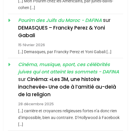
du terroir
[…] Mon Pourim chez les Americains, par-junes-davis-
cohen […]
1
Oeil ravageur – Vanessa
sur
Pourim des Juifs du Maroc - DAFINA
De Loya Stauber
DEMASQUES – Francky Perez & Yoni
CINEMA
ISRAÉL
5
Gabali
2025, l’année la plus
15 février 2026
2
meurtrière selon le rapport
[…] Demasques, par Francky Perez et Yoni Gabali […]
«Tu dis génocide, je dis
d’ADL contre
FRANCE
ISRAÉL
guerre»: La nouvelle
Cinéma, musique, sport, ces célébrités
l’antisémitisme
chanson de Boy George
juives qui ont atteint les sommets - DAFINA
ISRAÉL
JUDAISME
6
FIÈRE, DIGNE ET RÉSILIENTE :
sur
Cinéma: «Les 3M, une histoire
inachevée» Une ode à l’amitié au-delà
3
POURQUOI JE REVENDIQUE
de la religion
MA JUDAÏTE par Thérèse
Tout sur la Nostalgie
ISRAÉL
JUDAISME
Zrihen-Dvir
28 décembre 2025
SOUVENIRS
[…] carrière et croyances religieuses fortes n’a donc rien
7
CE QUI NOUS MANQUE –
d’impossible, bien au contraire. D’Hollywood à Facebook
[…]
4
Jacques Hadida