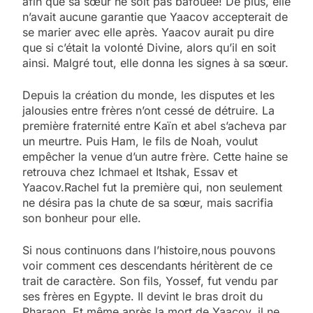
afin que sa sœur ne soit pas bafouée! De plus, elle
n’avait aucune garantie que Yaacov accepterait de
se marier avec elle après. Yaacov aurait pu dire
que si c’était la volonté Divine, alors qu’il en soit
ainsi. Malgré tout, elle donna les signes à sa sœur.
Depuis la création du monde, les disputes et les
jalousies entre frères n’ont cessé de détruire. La
première fraternité entre Kaïn et abel s’acheva par
un meurtre. Puis Ham, le fils de Noah, voulut
empêcher la venue d’un autre frère. Cette haine se
retrouva chez Ichmael et Itshak, Essav et
Yaacov.Rachel fut la première qui, non seulement
ne désira pas la chute de sa sœur, mais sacrifia
son bonheur pour elle.
Si nous continuons dans l’histoire,nous pouvons
voir comment ces descendants héritèrent de ce
trait de caractère. Son fils, Yossef, fut vendu par
ses frères en Egypte. Il devint le bras droit du
Pharaon. Et même après la mort de Yaacov, il ne