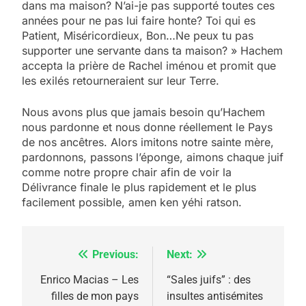
dans ma maison? N’ai-je pas supporté toutes ces
années pour ne pas lui faire honte? Toi qui es
Patient, Miséricordieux, Bon…Ne peux tu pas
supporter une servante dans ta maison? » Hachem
accepta la prière de Rachel iménou et promit que
les exilés retourneraient sur leur Terre.
Nous avons plus que jamais besoin qu’Hachem
nous pardonne et nous donne réellement le Pays
de nos ancêtres. Alors imitons notre sainte mère,
pardonnons, passons l’éponge, aimons chaque juif
5
comme notre propre chair afin de voir la
2025, l’année la plus
Délivrance finale le plus rapidement et le plus
meurtrière selon le
facilement possible, amen ken yéhi ratson.
rapport d’ADL contre
FRANCE
ISRAÉL
l’antisémitisme
6
Previous:
Next:
Navigation
FIÈRE, DIGNE ET RÉSILIENTE :
de
Enrico Macias – Les
“Sales juifs” : des
POURQUOI JE REVENDIQUE
filles de mon pays
insultes antisémites