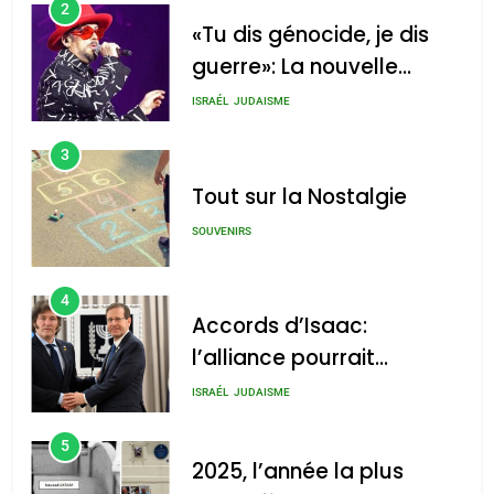
2
«Tu dis génocide, je dis
guerre»: La nouvelle
chanson de Boy George
ISRAÉL
JUDAISME
3
Tout sur la Nostalgie
SOUVENIRS
4
Accords d’Isaac:
l’alliance pourrait
s’étendre à 13 pays
ISRAÉL
JUDAISME
d’Amérique latine
5
2025, l’année la plus