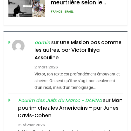
meurtrière selon le
rapport d’ADL contre
FRANCE
ISRAÉL
l’antisémitisme
6
FIÈRE, DIGNE ET RÉSILIENTE :
POURQUOI JE REVENDIQUE
sur
Une Mission pas comme
admin
MA JUDAÏTE par Thérèse
ISRAÉL
JUDAISME
les autres, par Victor Ihiya
Zrihen-Dvir
Assouline
7
2 mars 2026
CE QUI NOUS MANQUE –
Victor, ton texte est profondément émouvant et
Jacques Hadida
sincère. On sent qu’il ne s’agit non seulement
JUDAISME
d’un récit, mais d’un témoignage…
sur
Mon
Pourim des Juifs du Maroc - DAFINA
8
Maroc : Les amandes de
pourim chez les Americains – par Junes
Davis-Cohen
Tafraout, le miel de Tadla
Azilal consacrés produits
15 février 2026
DAFINA
MAROC