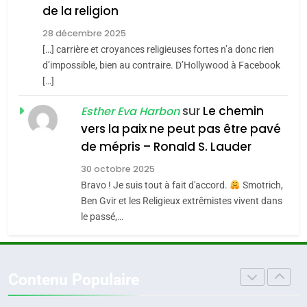
de la religion
MA JUDAÏTE par Thérèse
Tout sur la Nostalgie
ISRAÉL
JUDAISME
Zrihen-Dvir
28 décembre 2025
SOUVENIRS
[…] carrière et croyances religieuses fortes n’a donc rien
7
CE QUI NOUS MANQUE –
d’impossible, bien au contraire. D’Hollywood à Facebook
[…]
Jacques Hadida
4
Accords d’Isaac:
sur
Le chemin
JUDAISME
Esther Eva Harbon
l’alliance pourrait
vers la paix ne peut pas être pavé
s’étendre à 13 pays
8
de mépris – Ronald S. Lauder
ISRAÉL
JUDAISME
Maroc : Les amandes de
d’Amérique latine
30 octobre 2025
Tafraout, le miel de Tadla
5
Bravo ! Je suis tout à fait d'accord.
Smotrich,
2025, l’année la plus
Azilal consacrés produits
DAFINA
MAROC
Ben Gvir et les Religieux extrêmistes vivent dans
meurtrière selon le
du terroir
le passé,…
rapport d’ADL contre
1
FRANCE
ISRAÉL
Oeil ravageur – Vanessa De
l’antisémitisme
Loya Stauber
6
Contenu Populaire
FIÈRE, DIGNE ET RÉSILIENTE :
CINEMA
ISRAÉL
POURQUOI JE REVENDIQUE