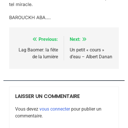
tel miracle.
rapport d’ADL contre
FRANCE
ISRAÉL
l’antisémitisme
BAROUCKH ABA….
6
FIÈRE, DIGNE ET RÉSILIENTE :
POURQUOI JE REVENDIQUE
Previous:
Next:
Navigation
MA JUDAÏTE par Thérèse
ISRAÉL
JUDAISME
de
Lag Baomer: la fête
Un petit « cours »
Zrihen-Dvir
de la lumière
d’eau – Albert Danan
7
l’article
CE QUI NOUS MANQUE –
Jacques Hadida
JUDAISME
LAISSER UN COMMENTAIRE
8
Maroc : Les amandes de
Vous devez
vous connecter
pour publier un
Tafraout, le miel de Tadla
commentaire.
Azilal consacrés produits
DAFINA
MAROC
du terroir