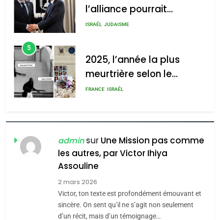
l’alliance pourrait
s’étendre à 13 pays
ISRAÉL
JUDAISME
d’Amérique latine
5
2025, l’année la plus
meurtrière selon le
rapport d’ADL contre
FRANCE
ISRAÉL
l’antisémitisme
6
FIÈRE, DIGNE ET RÉSILIENTE :
POURQUOI JE REVENDIQUE
sur
Une Mission pas comme
admin
MA JUDAÏTE par Thérèse
les autres, par Victor Ihiya
ISRAÉL
JUDAISME
Assouline
Zrihen-Dvir
7
2 mars 2026
CE QUI NOUS MANQUE –
Victor, ton texte est profondément émouvant et
Jacques Hadida
sincère. On sent qu’il ne s’agit non seulement
d’un récit, mais d’un témoignage…
JUDAISME