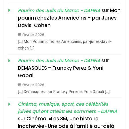
sur
Mon
Pourim des Juifs du Maroc - DAFINA
8
pourim chez les Americains – par Junes
Maroc : Les amandes de
Davis-Cohen
Tafraout, le miel de Tadla
15 février 2026
Azilal consacrés produits
DAFINA
MAROC
[…] Mon Pourim chez les Americains, par-junes-davis-
du terroir
cohen […]
1
Oeil ravageur – Vanessa
sur
Pourim des Juifs du Maroc - DAFINA
De Loya Stauber
DEMASQUES – Francky Perez & Yoni
5
Gabali
CINEMA
ISRAÉL
2025, l’année la plus
15 février 2026
meurtrière selon le rapport
2
[…] Demasques, par Francky Perez et Yoni Gabali […]
«Tu dis génocide, je dis
d’ADL contre
FRANCE
ISRAÉL
guerre»: La nouvelle
Cinéma, musique, sport, ces célébrités
l’antisémitisme
juives qui ont atteint les sommets - DAFINA
chanson de Boy George
6
ISRAÉL
JUDAISME
FIÈRE, DIGNE ET RÉSILIENTE :
sur
Cinéma: «Les 3M, une histoire
inachevée» Une ode à l’amitié au-delà
POURQUOI JE REVENDIQUE
3