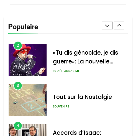
1
Oeil ravageur – Vanessa
De Loya Stauber
Populaire
CINEMA
ISRAÉL
2
«Tu dis génocide, je dis
guerre»: La nouvelle
chanson de Boy George
ISRAÉL
JUDAISME
3
Tout sur la Nostalgie
SOUVENIRS
4
Accords d’Isaac: