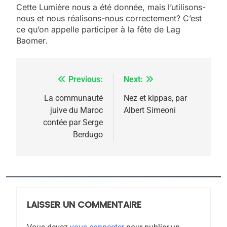
5
Cette Lumière nous a été donnée, mais l’utilisons-
2025, l’année la plus
nous et nous réalisons-nous correctement? C’est
meurtrière selon le
ce qu’on appelle participer à la fête de Lag
Baomer.
rapport d’ADL contre
FRANCE
ISRAÉL
l’antisémitisme
6
FIÈRE, DIGNE ET RÉSILIENTE :
Previous:
Next:
Navigation
POURQUOI JE REVENDIQUE
de
La communauté
Nez et kippas, par
MA JUDAÏTE par Thérèse
juive du Maroc
Albert Simeoni
ISRAÉL
JUDAISME
l’article
contée par Serge
Zrihen-Dvir
Berdugo
7
CE QUI NOUS MANQUE –
Jacques Hadida
JUDAISME
LAISSER UN COMMENTAIRE
8
Maroc : Les amandes de