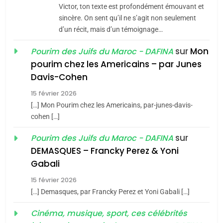
CE QUI NOUS MANQUE –
Victor, ton texte est profondément émouvant et
Jacques Hadida
sincère. On sent qu’il ne s’agit non seulement
d’un récit, mais d’un témoignage…
JUDAISME
sur
Mon
Pourim des Juifs du Maroc - DAFINA
8
pourim chez les Americains – par Junes
Maroc : Les amandes de
Davis-Cohen
Tafraout, le miel de Tadla
15 février 2026
Azilal consacrés produits
DAFINA
MAROC
[…] Mon Pourim chez les Americains, par-junes-davis-
du terroir
cohen […]
1
Oeil ravageur – Vanessa
sur
Pourim des Juifs du Maroc - DAFINA
De Loya Stauber
DEMASQUES – Francky Perez & Yoni
5
Gabali
CINEMA
ISRAÉL
2025, l’année la plus
15 février 2026
meurtrière selon le rapport
2
[…] Demasques, par Francky Perez et Yoni Gabali […]
«Tu dis génocide, je dis
d’ADL contre
FRANCE
ISRAÉL
guerre»: La nouvelle
Cinéma, musique, sport, ces célébrités
l’antisémitisme