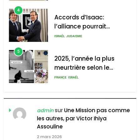
4
Accords d’Isaac:
l’alliance pourrait
s’étendre à 13 pays
ISRAÉL
JUDAISME
d’Amérique latine
5
2025, l’année la plus
meurtrière selon le
rapport d’ADL contre
FRANCE
ISRAÉL
l’antisémitisme
6
FIÈRE, DIGNE ET RÉSILIENTE :
POURQUOI JE REVENDIQUE
sur
Une Mission pas comme
admin
MA JUDAÏTE par Thérèse
les autres, par Victor Ihiya
ISRAÉL
JUDAISME
Assouline
Zrihen-Dvir
7
2 mars 2026