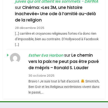
juives qui ont atteint les sommets - DAFINA
chanson de Boy George
6
ISRAÉL
JUDAISME
FIÈRE, DIGNE ET RÉSILIENTE :
sur
Cinéma: «Les 3M, une histoire
inachevée» Une ode à l’amitié au-delà
POURQUOI JE REVENDIQUE
3
de la religion
MA JUDAÏTE par Thérèse
Tout sur la Nostalgie
ISRAÉL
JUDAISME
Zrihen-Dvir
28 décembre 2025
SOUVENIRS
[…] carrière et croyances religieuses fortes n’a donc rien
7
CE QUI NOUS MANQUE –
d’impossible, bien au contraire. D’Hollywood à Facebook
[…]
Jacques Hadida
4
Accords d’Isaac:
sur
Le chemin
JUDAISME
Esther Eva Harbon
l’alliance pourrait
vers la paix ne peut pas être pavé
s’étendre à 13 pays
8
de mépris – Ronald S. Lauder
ISRAÉL
JUDAISME
Maroc : Les amandes de
d’Amérique latine
30 octobre 2025
Tafraout, le miel de Tadla
5
Bravo ! Je suis tout à fait d'accord.
Smotrich,
2025, l’année la plus
Azilal consacrés produits
DAFINA
MAROC
Ben Gvir et les Religieux extrêmistes vivent dans
meurtrière selon le
du terroir
le passé,…
rapport d’ADL contre
1
FRANCE
ISRAÉL
Oeil ravageur – Vanessa De
l’antisémitisme