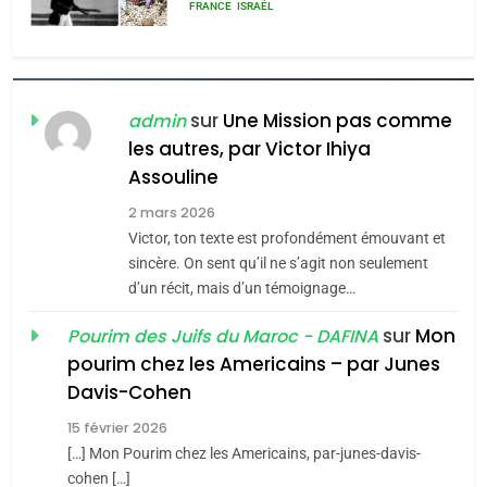
rapport d’ADL contre
FRANCE
ISRAÉL
l’antisémitisme
6
FIÈRE, DIGNE ET RÉSILIENTE :
POURQUOI JE REVENDIQUE
sur
Une Mission pas comme
admin
MA JUDAÏTE par Thérèse
les autres, par Victor Ihiya
ISRAÉL
JUDAISME
Assouline
Zrihen-Dvir
7
2 mars 2026
CE QUI NOUS MANQUE –
Victor, ton texte est profondément émouvant et
Jacques Hadida
sincère. On sent qu’il ne s’agit non seulement
d’un récit, mais d’un témoignage…
JUDAISME
sur
Mon
Pourim des Juifs du Maroc - DAFINA
8
pourim chez les Americains – par Junes
Maroc : Les amandes de
Davis-Cohen
Tafraout, le miel de Tadla
15 février 2026
Azilal consacrés produits
DAFINA
MAROC
[…] Mon Pourim chez les Americains, par-junes-davis-
du terroir
cohen […]