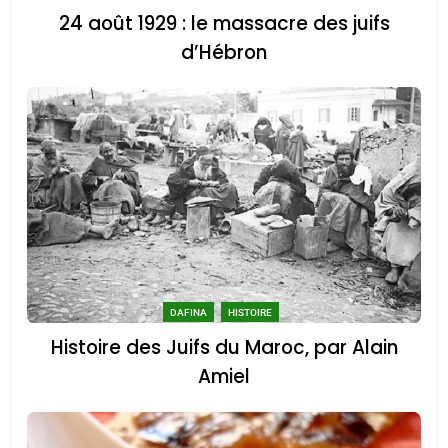
24 août 1929 : le massacre des juifs
d’Hébron
5
2025, l’année la plus
meurtrière selon le
rapport d’ADL contre
FRANCE
ISRAÉL
DAFINA
HISTOIRE
l’antisémitisme
6
Histoire des Juifs du Maroc, par Alain
FIÈRE, DIGNE ET RÉSILIENTE :
Amiel
POURQUOI JE REVENDIQUE
MA JUDAÏTE par Thérèse
ISRAÉL
JUDAISME