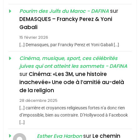
1
Oeil ravageur – Vanessa
sur
Pourim des Juifs du Maroc - DAFINA
De Loya Stauber
DEMASQUES – Francky Perez & Yoni
5
Gabali
CINEMA
ISRAÉL
2025, l’année la plus
15 février 2026
meurtrière selon le rapport
2
[…] Demasques, par Francky Perez et Yoni Gabali […]
«Tu dis génocide, je dis
d’ADL contre
FRANCE
ISRAÉL
guerre»: La nouvelle
Cinéma, musique, sport, ces célébrités
l’antisémitisme
juives qui ont atteint les sommets - DAFINA
chanson de Boy George
6
ISRAÉL
JUDAISME
FIÈRE, DIGNE ET RÉSILIENTE :
sur
Cinéma: «Les 3M, une histoire
inachevée» Une ode à l’amitié au-delà
POURQUOI JE REVENDIQUE
3
de la religion
MA JUDAÏTE par Thérèse
Tout sur la Nostalgie
ISRAÉL
JUDAISME
Zrihen-Dvir
28 décembre 2025
SOUVENIRS
[…] carrière et croyances religieuses fortes n’a donc rien
7
CE QUI NOUS MANQUE –
d’impossible, bien au contraire. D’Hollywood à Facebook
[…]
Jacques Hadida
4
Accords d’Isaac:
sur
Le chemin
JUDAISME
Esther Eva Harbon