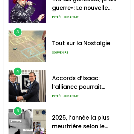
guerre»: La nouvelle
chanson de Boy George
ISRAÉL
JUDAISME
3
Tout sur la Nostalgie
SOUVENIRS
4
Accords d’Isaac:
l’alliance pourrait
s’étendre à 13 pays
ISRAÉL
JUDAISME
d’Amérique latine
5
2025, l’année la plus
meurtrière selon le