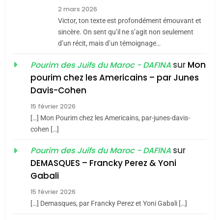
8
2 mars 2026
Maroc : Les amandes de
Victor, ton texte est profondément émouvant et
Tafraout, le miel de Tadla
sincère. On sent qu’il ne s’agit non seulement
Azilal consacrés produits
d’un récit, mais d’un témoignage…
DAFINA
MAROC
du terroir
sur
Mon
Pourim des Juifs du Maroc - DAFINA
1
pourim chez les Americains – par Junes
Oeil ravageur – Vanessa
Davis-Cohen
De Loya Stauber
15 février 2026
5
CINEMA
ISRAÉL
2025, l’année la plus
[…] Mon Pourim chez les Americains, par-junes-davis-
cohen […]
meurtrière selon le rapport
2
«Tu dis génocide, je dis
d’ADL contre
sur
Pourim des Juifs du Maroc - DAFINA
FRANCE
ISRAÉL
guerre»: La nouvelle
l’antisémitisme
DEMASQUES – Francky Perez & Yoni
chanson de Boy George
6
Gabali
ISRAÉL
JUDAISME
FIÈRE, DIGNE ET RÉSILIENTE :
15 février 2026
POURQUOI JE REVENDIQUE
3
[…] Demasques, par Francky Perez et Yoni Gabali […]
MA JUDAÏTE par Thérèse
Tout sur la Nostalgie
ISRAÉL
JUDAISME