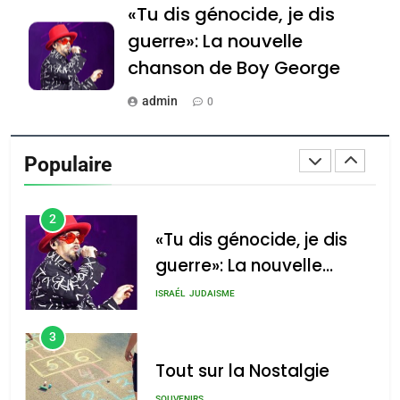
Oeil ravageur – Vanessa
«Tu dis génocide, je dis
De Loya Stauber
guerre»: La nouvelle
CINEMA
ISRAÉL
chanson de Boy George
2
admin
0
«Tu dis génocide, je dis
Tout sur la Nostalgie
guerre»: La nouvelle
Populaire
chanson de Boy George
admin
ISRAÉL
JUDAISME
0
3
Accords d’Isaac: l’alliance
נשיא המדינה יצחק
הרצוג נפגש עם
Tout sur la Nostalgie
pourrait s’étendre à 13
נשיא ארגנטינה
pays d’Amérique latine
SOUVENIRS
חוויאר מיליי, במשכן
הנשיא בירושלים.
admin
0
צילום: חיים צח /
4
Accords d’Isaac:
לע"מ Photos By
: Haim Zach /
l’alliance pourrait
GPO