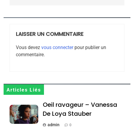
l’antisémitisme
6
FIÈRE, DIGNE ET RÉSILIENTE :
POURQUOI JE REVENDIQUE
MA JUDAÏTE par Thérèse
LAISSER UN COMMENTAIRE
ISRAÉL
JUDAISME
Zrihen-Dvir
Vous devez
vous connecter
pour publier un
7
commentaire.
CE QUI NOUS MANQUE –
Jacques Hadida
JUDAISME
8
Articles Liés
Maroc : Les amandes de
Oeil ravageur – Vanessa
Tafraout, le miel de Tadla
Azilal consacrés produits
De Loya Stauber
DAFINA
MAROC
du terroir
admin
0
1