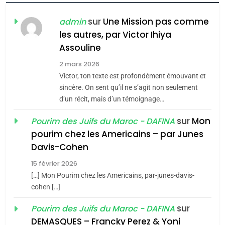
FIÈRE, DIGNE ET RÉSILIENTE :
POURQUOI JE REVENDIQUE
sur
Une Mission pas comme
admin
MA JUDAÏTE par Thérèse
les autres, par Victor Ihiya
ISRAÉL
JUDAISME
Assouline
Zrihen-Dvir
7
2 mars 2026
CE QUI NOUS MANQUE –
Victor, ton texte est profondément émouvant et
Jacques Hadida
sincère. On sent qu’il ne s’agit non seulement
d’un récit, mais d’un témoignage…
JUDAISME
sur
Mon
Pourim des Juifs du Maroc - DAFINA
8
pourim chez les Americains – par Junes
Maroc : Les amandes de
Davis-Cohen
Tafraout, le miel de Tadla
15 février 2026
Azilal consacrés produits
DAFINA
MAROC
[…] Mon Pourim chez les Americains, par-junes-davis-
du terroir
cohen […]
1
Oeil ravageur – Vanessa
sur
Pourim des Juifs du Maroc - DAFINA
De Loya Stauber
DEMASQUES – Francky Perez & Yoni