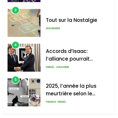
3
Tout sur la Nostalgie
SOUVENIRS
4
Accords d’Isaac:
l’alliance pourrait
s’étendre à 13 pays
ISRAÉL
JUDAISME
d’Amérique latine
5
2025, l’année la plus
meurtrière selon le
rapport d’ADL contre
FRANCE
ISRAÉL
l’antisémitisme
6