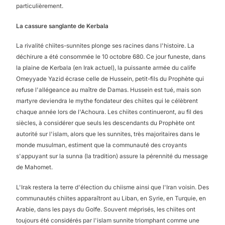
particulièrement.
La cassure sanglante de Kerbala
La rivalité chiites-sunnites plonge ses racines dans l'histoire. La
déchirure a été consommée le 10 octobre 680. Ce jour funeste, dans
la plaine de Kerbala (en Irak actuel), la puissante armée du calife
Omeyyade Yazid écrase celle de Hussein, petit-fils du Prophète qui
refuse l'allégeance au maître de Damas. Hussein est tué, mais son
martyre deviendra le mythe fondateur des chiites qui le célèbrent
chaque année lors de l'Achoura. Les chiites continueront, au fil des
siècles, à considérer que seuls les descendants du Prophète ont
autorité sur l'islam, alors que les sunnites, très majoritaires dans le
monde musulman, estiment que la communauté des croyants
s'appuyant sur la sunna (la tradition) assure la pérennité du message
de Mahomet.
L'Irak restera la terre d'élection du chiisme ainsi que l'Iran voisin. Des
communautés chiites apparaîtront au Liban, en Syrie, en Turquie, en
Arabie, dans les pays du Golfe. Souvent méprisés, les chiites ont
toujours été considérés par l'islam sunnite triomphant comme une