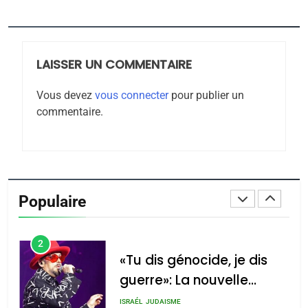
Jacques Hadida
JUDAISME
LAISSER UN COMMENTAIRE
8
Maroc : Les amandes de
Vous devez
vous connecter
pour publier un
Tafraout, le miel de Tadla
commentaire.
Azilal consacrés produits
DAFINA
MAROC
du terroir
1
Oeil ravageur – Vanessa
De Loya Stauber
Populaire
CINEMA
ISRAÉL
2
«Tu dis génocide, je dis
guerre»: La nouvelle
chanson de Boy George
ISRAÉL
JUDAISME