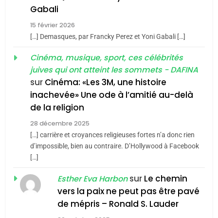
5
Gabali
CINEMA
ISRAÉL
2025, l’année la plus
15 février 2026
meurtrière selon le rapport
2
[…] Demasques, par Francky Perez et Yoni Gabali […]
«Tu dis génocide, je dis
d’ADL contre
FRANCE
ISRAÉL
guerre»: La nouvelle
Cinéma, musique, sport, ces célébrités
l’antisémitisme
juives qui ont atteint les sommets - DAFINA
chanson de Boy George
6
ISRAÉL
JUDAISME
FIÈRE, DIGNE ET RÉSILIENTE :
sur
Cinéma: «Les 3M, une histoire
inachevée» Une ode à l’amitié au-delà
POURQUOI JE REVENDIQUE
3
de la religion
MA JUDAÏTE par Thérèse
Tout sur la Nostalgie
ISRAÉL
JUDAISME
Zrihen-Dvir
28 décembre 2025
SOUVENIRS
[…] carrière et croyances religieuses fortes n’a donc rien
7
CE QUI NOUS MANQUE –
d’impossible, bien au contraire. D’Hollywood à Facebook
[…]
Jacques Hadida
4
Accords d’Isaac:
sur
Le chemin
JUDAISME
Esther Eva Harbon
l’alliance pourrait
vers la paix ne peut pas être pavé
s’étendre à 13 pays
8
de mépris – Ronald S. Lauder
ISRAÉL
JUDAISME
Maroc : Les amandes de
d’Amérique latine