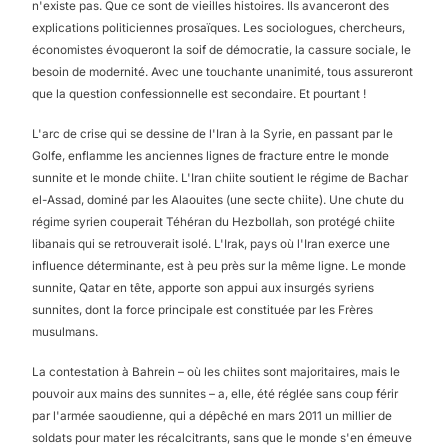
n'existe pas. Que ce sont de vieilles histoires. Ils avanceront des
explications politiciennes prosaïques. Les sociologues, chercheurs,
économistes évoqueront la soif de démocratie, la cassure sociale, le
besoin de modernité. Avec une touchante unanimité, tous assureront
que la question confessionnelle est secondaire. Et pourtant !
L'arc de crise qui se dessine de l'Iran à la Syrie, en passant par le
Golfe, enflamme les anciennes lignes de fracture entre le monde
sunnite et le monde chiite. L'Iran chiite soutient le régime de Bachar
el-Assad, dominé par les Alaouites (une secte chiite). Une chute du
régime syrien couperait Téhéran du Hezbollah, son protégé chiite
libanais qui se retrouverait isolé. L'Irak, pays où l'Iran exerce une
influence déterminante, est à peu près sur la même ligne. Le monde
sunnite, Qatar en tête, apporte son appui aux insurgés syriens
sunnites, dont la force principale est constituée par les Frères
musulmans.
La contestation à Bahrein – où les chiites sont majoritaires, mais le
pouvoir aux mains des sunnites – a, elle, été réglée sans coup férir
par l'armée saoudienne, qui a dépêché en mars 2011 un millier de
soldats pour mater les récalcitrants, sans que le monde s'en émeuve