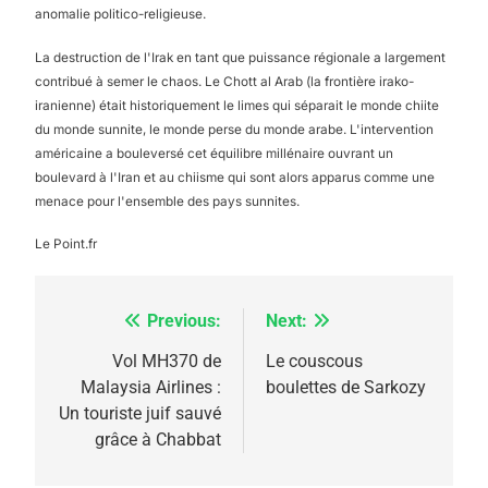
anomalie politico-religieuse.
La destruction de l'Irak en tant que puissance régionale a largement
contribué à semer le chaos. Le Chott al Arab (la frontière irako-
iranienne) était historiquement le limes qui séparait le monde chiite
du monde sunnite, le monde perse du monde arabe. L'intervention
américaine a bouleversé cet équilibre millénaire ouvrant un
5
2025, l’année la plus
boulevard à l'Iran et au chiisme qui sont alors apparus comme une
menace pour l'ensemble des pays sunnites.
meurtrière selon le
rapport d’ADL contre
Le Point.fr
FRANCE
ISRAÉL
l’antisémitisme
6
FIÈRE, DIGNE ET RÉSILIENTE :
Previous:
Next:
Navigation
POURQUOI JE REVENDIQUE
de
Vol MH370 de
Le couscous
MA JUDAÏTE par Thérèse
Malaysia Airlines :
boulettes de Sarkozy
ISRAÉL
JUDAISME
l’article
Un touriste juif sauvé
Zrihen-Dvir
grâce à Chabbat
7
CE QUI NOUS MANQUE –