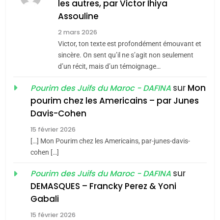
MA JUDAÏTE par Thérèse
les autres, par Victor Ihiya
ISRAÉL
JUDAISME
Assouline
Zrihen-Dvir
7
2 mars 2026
CE QUI NOUS MANQUE –
Victor, ton texte est profondément émouvant et
Jacques Hadida
sincère. On sent qu’il ne s’agit non seulement
d’un récit, mais d’un témoignage…
JUDAISME
sur
Mon
Pourim des Juifs du Maroc - DAFINA
8
pourim chez les Americains – par Junes
Maroc : Les amandes de
Davis-Cohen
Tafraout, le miel de Tadla
15 février 2026
Azilal consacrés produits
DAFINA
MAROC
[…] Mon Pourim chez les Americains, par-junes-davis-
du terroir
cohen […]
1
Oeil ravageur – Vanessa
sur
Pourim des Juifs du Maroc - DAFINA
De Loya Stauber
DEMASQUES – Francky Perez & Yoni
5
Gabali
CINEMA
ISRAÉL
2025, l’année la plus
15 février 2026