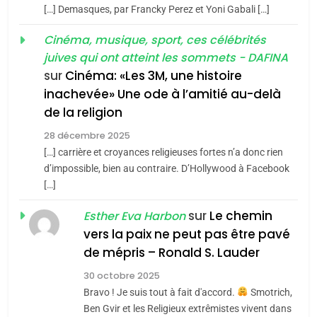
meurtrière selon le rapport
2
[…] Demasques, par Francky Perez et Yoni Gabali […]
«Tu dis génocide, je dis
d’ADL contre
FRANCE
ISRAÉL
guerre»: La nouvelle
Cinéma, musique, sport, ces célébrités
l’antisémitisme
juives qui ont atteint les sommets - DAFINA
chanson de Boy George
6
ISRAÉL
JUDAISME
FIÈRE, DIGNE ET RÉSILIENTE :
sur
Cinéma: «Les 3M, une histoire
inachevée» Une ode à l’amitié au-delà
POURQUOI JE REVENDIQUE
3
de la religion
MA JUDAÏTE par Thérèse
Tout sur la Nostalgie
ISRAÉL
JUDAISME
Zrihen-Dvir
28 décembre 2025
SOUVENIRS
[…] carrière et croyances religieuses fortes n’a donc rien
7
CE QUI NOUS MANQUE –
d’impossible, bien au contraire. D’Hollywood à Facebook
[…]
Jacques Hadida
4
Accords d’Isaac:
sur
Le chemin
JUDAISME
Esther Eva Harbon
l’alliance pourrait
vers la paix ne peut pas être pavé
s’étendre à 13 pays
8
de mépris – Ronald S. Lauder
ISRAÉL
JUDAISME
Maroc : Les amandes de
d’Amérique latine
30 octobre 2025
Tafraout, le miel de Tadla
5
Bravo ! Je suis tout à fait d'accord.
Smotrich,
2025, l’année la plus
Azilal consacrés produits
DAFINA
MAROC
Ben Gvir et les Religieux extrêmistes vivent dans