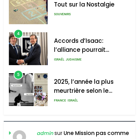
Tout sur la Nostalgie
: Haim Zach /
GPO
SOUVENIRS
4
Accords d’Isaac:
l’alliance pourrait
2025, l’année la plus
s’étendre à 13 pays
meurtrière selon le rapport
ISRAÉL
JUDAISME
d’Amérique latine
d’ADL contre
5
l’antisémitisme
2025, l’année la plus
meurtrière selon le
admin
0
rapport d’ADL contre
FRANCE
ISRAÉL
l’antisémitisme
6
FIÈRE, DIGNE ET RÉSILIENTE :
POURQUOI JE REVENDIQUE
sur
Une Mission pas comme
admin