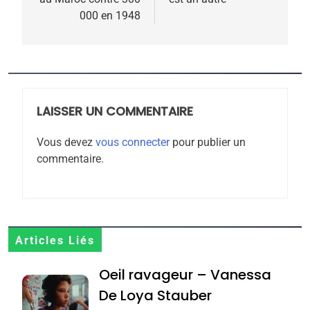
l’article
000 en 1948
5
2025, l’année la plus
meurtrière selon le
rapport d’ADL contre
LAISSER UN COMMENTAIRE
FRANCE
ISRAÉL
l’antisémitisme
Vous devez
vous connecter
pour publier un
6
commentaire.
FIÈRE, DIGNE ET RÉSILIENTE :
POURQUOI JE REVENDIQUE
MA JUDAÏTE par Thérèse
ISRAÉL
JUDAISME
Zrihen-Dvir
7
Articles Liés
CE QUI NOUS MANQUE –
Oeil ravageur – Vanessa
Jacques Hadida
De Loya Stauber
JUDAISME