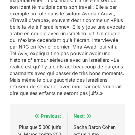
majoritairement musulmans. L'artiste se sert de
son identité multiple dans son travail. Elle a par
exemple un rôle dans le sictom Avodah Aravit,
«Travail d'arabe», souvent décrit comme un «Plus
belle la vie à l'israélienne». Elle y joue une avocate
arabe en couple avec un israélien juif. Un couple
qui n'existe cependant qu'à l'écran. Interviewée
par NRG en février dernier, Mira Awad, qui vit à
Tel Aviv, expliquait ne pas pouvoir avoir une
histoire d''amour sérieuse avec un Israélien: «La
réalité est qu'il y a en Israël beaucoup de garçons
charmants avec qui passer de très bons moments.
Mais même le plus gauchiste des Israéliens
refusera de se marier avec moi, car cela voudrait
dire que ses enfants ne seront pas juifs.»
Previous:
Next:
Navigation
de
Plus que 5 000 juifs
Sacha Baron Cohen
au Maroc contre 300
est un autre