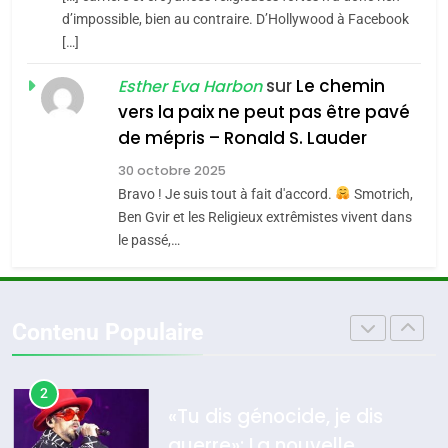
CE QUI NOUS MANQUE –
d’impossible, bien au contraire. D’Hollywood à Facebook
4
[…]
Jacques Hadida
Accords d’Isaac:
sur
Le chemin
JUDAISME
Esther Eva Harbon
l’alliance pourrait
vers la paix ne peut pas être pavé
s’étendre à 13 pays
ISRAÉL
JUDAISME
8
de mépris – Ronald S. Lauder
d’Amérique latine
Maroc : Les amandes de
5
30 octobre 2025
Tafraout, le miel de Tadla
2025, l’année la plus
Bravo ! Je suis tout à fait d'accord.
Smotrich,
Azilal consacrés produits
DAFINA
MAROC
meurtrière selon le
Ben Gvir et les Religieux extrêmistes vivent dans
du terroir
le passé,…
rapport d’ADL contre
FRANCE
ISRAÉL
1
l’antisémitisme
Oeil ravageur – Vanessa De
6
Loya Stauber
FIÈRE, DIGNE ET RÉSILIENTE :
Contenu Populaire
CINEMA
ISRAÉL
POURQUOI JE REVENDIQUE
MA JUDAÏTE par Thérèse
ISRAÉL
JUDAISME
2
Zrihen-Dvir
«Tu dis génocide, je dis
7
guerre»: La nouvelle