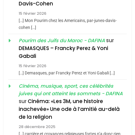
Tafraout, le miel de Tadla
Davis-Cohen
Azilal consacrés produits
DAFINA
MAROC
15 février 2026
du terroir
[…] Mon Pourim chez les Americains, par-junes-davis-
1
cohen […]
Oeil ravageur – Vanessa
sur
Pourim des Juifs du Maroc - DAFINA
De Loya Stauber
DEMASQUES – Francky Perez & Yoni
CINEMA
ISRAÉL
5
Gabali
2025, l’année la plus
15 février 2026
2
meurtrière selon le rapport
«Tu dis génocide, je dis
[…] Demasques, par Francky Perez et Yoni Gabali […]
d’ADL contre
FRANCE
ISRAÉL
guerre»: La nouvelle
Cinéma, musique, sport, ces célébrités
l’antisémitisme
chanson de Boy George
ISRAÉL
JUDAISME
juives qui ont atteint les sommets - DAFINA
6
FIÈRE, DIGNE ET RÉSILIENTE :
sur
Cinéma: «Les 3M, une histoire
3
inachevée» Une ode à l’amitié au-delà
POURQUOI JE REVENDIQUE
de la religion
Tout sur la Nostalgie
MA JUDAÏTE par Thérèse
ISRAÉL
JUDAISME
Zrihen-Dvir
28 décembre 2025
SOUVENIRS
[…] carrière et croyances religieuses fortes n’a donc rien
7