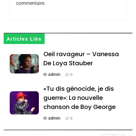
FIÈRE, DIGNE ET RÉSILIENTE :
commentaire.
POURQUOI JE REVENDIQUE
MA JUDAÏTE par Thérèse
ISRAÉL
JUDAISME
Zrihen-Dvir
7
Articles Liés
CE QUI NOUS MANQUE –
Jacques Hadida
Oeil ravageur – Vanessa
JUDAISME
De Loya Stauber
8
admin
0
Maroc : Les amandes de
«Tu dis génocide, je dis
Tafraout, le miel de Tadla
guerre»: La nouvelle
Azilal consacrés produits
DAFINA
MAROC
chanson de Boy George
du terroir
1
admin
0
Oeil ravageur – Vanessa
De Loya Stauber
Tout sur la Nostalgie