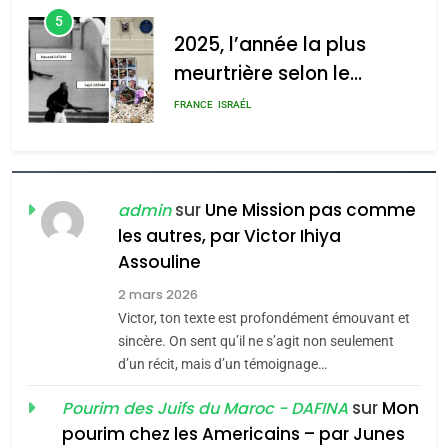
d’ADL contre
5
2025, l’année la plus
l’antisémitisme
meurtrière selon le
admin
0
rapport d’ADL contre
FRANCE
ISRAÉL
l’antisémitisme
6
FIÈRE, DIGNE ET RÉSILIENTE :
POURQUOI JE REVENDIQUE
sur
Une Mission pas comme
admin
MA JUDAÏTE par Thérèse
ISRAÉL
JUDAISME
les autres, par Victor Ihiya
Zrihen-Dvir
Assouline
7
CE QUI NOUS MANQUE –
2 mars 2026
Victor, ton texte est profondément émouvant et
Jacques Hadida
sincère. On sent qu’il ne s’agit non seulement
JUDAISME
d’un récit, mais d’un témoignage…
sur
Mon
8
Pourim des Juifs du Maroc - DAFINA
Maroc : Les amandes de
pourim chez les Americains – par Junes