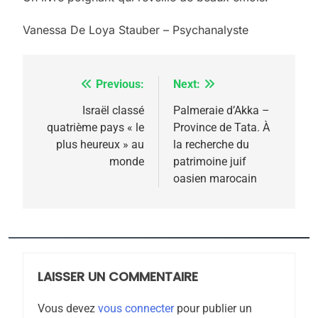
Vanessa De Loya Stauber – Psychanalyste
Previous:
Next:
Navigation
de
Israël classé
Palmeraie d’Akka –
quatrième pays « le
Province de Tata. À
l’article
plus heureux » au
la recherche du
monde
patrimoine juif
oasien marocain
5
2025, l’année la plus
meurtrière selon le
rapport d’ADL contre
FRANCE
ISRAÉL
LAISSER UN COMMENTAIRE
l’antisémitisme
6
Vous devez
vous connecter
pour publier un