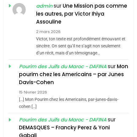
POURQUOI JE REVENDIQUE
sur
Une Mission pas comme
admin
MA JUDAÏTE par Thérèse
les autres, par Victor Ihiya
ISRAÉL
JUDAISME
Assouline
Zrihen-Dvir
7
2 mars 2026
CE QUI NOUS MANQUE –
Victor, ton texte est profondément émouvant et
Jacques Hadida
sincère. On sent qu’il ne s’agit non seulement
d’un récit, mais d’un témoignage…
JUDAISME
sur
Mon
Pourim des Juifs du Maroc - DAFINA
8
pourim chez les Americains – par Junes
Maroc : Les amandes de
Davis-Cohen
Tafraout, le miel de Tadla
15 février 2026
Azilal consacrés produits
DAFINA
MAROC
[…] Mon Pourim chez les Americains, par-junes-davis-
du terroir
cohen […]
1
Oeil ravageur – Vanessa
sur
Pourim des Juifs du Maroc - DAFINA
De Loya Stauber
DEMASQUES – Francky Perez & Yoni
5
Gabali
CINEMA
ISRAÉL