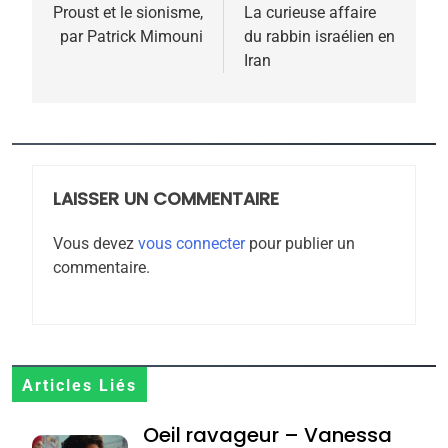
de
Proust et le sionisme,
La curieuse affaire
par Patrick Mimouni
du rabbin israélien en
l’article
Iran
5
2025, l’année la plus
meurtrière selon le
rapport d’ADL contre
LAISSER UN COMMENTAIRE
FRANCE
ISRAÉL
l’antisémitisme
Vous devez
vous connecter
pour publier un
6
commentaire.
FIÈRE, DIGNE ET RÉSILIENTE :
POURQUOI JE REVENDIQUE
MA JUDAÏTE par Thérèse
ISRAÉL
JUDAISME
Zrihen-Dvir
7
Articles Liés
CE QUI NOUS MANQUE –
Oeil ravageur – Vanessa
Jacques Hadida