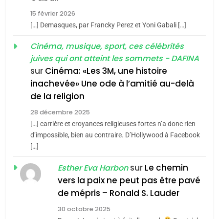
2025, l’année la plus
15 février 2026
meurtrière selon le rapport
2
[…] Demasques, par Francky Perez et Yoni Gabali […]
«Tu dis génocide, je dis
d’ADL contre
FRANCE
ISRAÉL
guerre»: La nouvelle
Cinéma, musique, sport, ces célébrités
l’antisémitisme
juives qui ont atteint les sommets - DAFINA
chanson de Boy George
6
ISRAÉL
JUDAISME
FIÈRE, DIGNE ET RÉSILIENTE :
sur
Cinéma: «Les 3M, une histoire
inachevée» Une ode à l’amitié au-delà
POURQUOI JE REVENDIQUE
3
de la religion
MA JUDAÏTE par Thérèse
Tout sur la Nostalgie
ISRAÉL
JUDAISME
Zrihen-Dvir
28 décembre 2025
SOUVENIRS
[…] carrière et croyances religieuses fortes n’a donc rien
7
CE QUI NOUS MANQUE –
d’impossible, bien au contraire. D’Hollywood à Facebook
[…]
Jacques Hadida
4
Accords d’Isaac:
sur
Le chemin
JUDAISME
Esther Eva Harbon
l’alliance pourrait
vers la paix ne peut pas être pavé
s’étendre à 13 pays
8
de mépris – Ronald S. Lauder
ISRAÉL
JUDAISME
Maroc : Les amandes de
d’Amérique latine
30 octobre 2025
Tafraout, le miel de Tadla
5