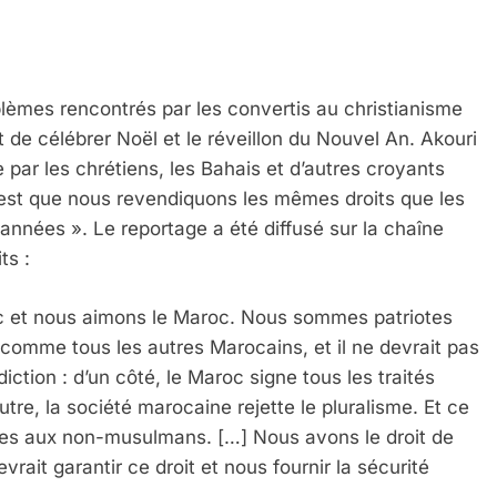
lèmes rencontrés par les convertis au christianisme
it de célébrer Noël et le réveillon du Nouvel An. Akouri
e par les chrétiens, les Bahais et d’autres croyants
st que nous revendiquons les mêmes droits que les
s années ». Le reportage a été diffusé sur la chaîne
ts :
et nous aimons le Maroc. Nous sommes patriotes
omme tous les autres Marocains, et il ne devrait pas
diction : d’un côté, le Maroc signe tous les traités
utre, la société marocaine rejette le pluralisme. Et ce
ectes aux non-musulmans. […] Nous avons le droit de
evrait garantir ce droit et nous fournir la sécurité
 Meurtrière Selon Le Rapport D’ADL Contre L’anti