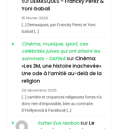
sur
DEMASQUES – Francky Perez &
Nouvelle Chanson De
ISRAÉL
JUDAISME
Yoni Gabali
Boy George
3
15 février 2026
Tout Sur La Nostalgie
[…] Demasques, par Francky Perez et Yoni
SOUVENIRS
Gabali […]
4
Cinéma, musique, sport, ces
Accords D’Isaac:
célébrités juives qui ont atteint les
L’alliance Pourrait
sur
Cinéma:
sommets - DAFINA
S’étendre À 13 Pays
ISRAÉL
JUDAISME
«Les 3M, une histoire inachevée»
hérèse Zrihen-
D’Amérique Latine
Une ode à l’amitié au-delà de la
5
2025, L’année La Plus
religion
Meurtrière Selon Le
28 décembre 2025
Rapport D’ADL
FRANCE
ISRAÉL
[…] carrière et croyances religieuses fortes n’a
Contre
donc rien d’impossible, bien au contraire.
6
FIÈRE, DIGNE ET
D’Hollywood à Facebook […]
L’antisémitisme
RÉSILIENTE :
sur
Le
Esther Eva Harbon
POURQUOI JE