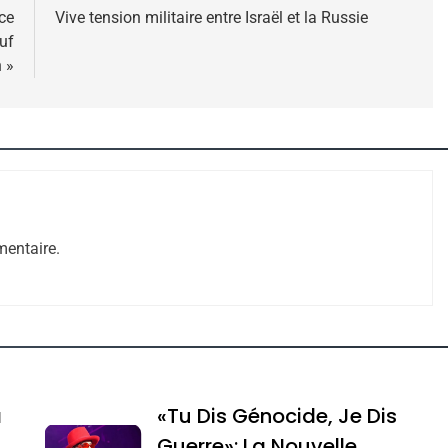
ce
Vive tension militaire entre Israël et la Russie
uf
 »
 – Jacques Hadida
entaire.
e Tafraout, Le Miel De Tadla Azilal Consacrés P
a
«Tu Dis Génocide, Je Dis
Guerre»: La Nouvelle