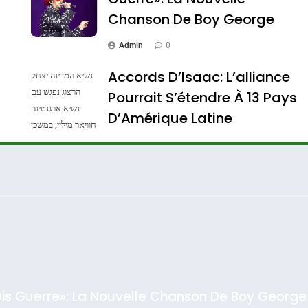
Chanson De Boy George
Admin
0
Accords D’Isaac: L’alliance
נשיא המדינה יצחק
הרצוג נפגש עם
Pourrait S’étendre À 13 Pays
נשיא ארגנטינה
ssa De Loya Stauber
D’Amérique Latine
חוויאר מיליי, במשכן
הנשיא בירושלים.
Admin
0
צילום: חיים צח /
לע"מ Photos By
: Haim Zach /
GPO
Dis Guerre»: La Nouvelle Chanson De Boy George