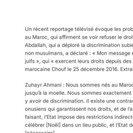
Un récent reportage télévisé évoque les prob
au Maroc, qui affirment se voir refuser le dro
Abdallah, qui a déploré la discrimination subi
non musulmans, a déclaré : « Mon message e
juifs », qui « exercent leurs droits depuis de
marocaine Chouf le 25 décembre 2016. Extrai
Zuhayr Ahmani : Nous sommes nés au Maroc 
jusqu’à la moelle. Nous sommes exactement c
5
y avoir de discrimination. Il existe une contra
onusiens qui garantissent nos droits, et de l’a
faisant, l’Etat impose des restrictions indir
célébrer [Noël] dans un lieu public, et l’Etat d
2025, L’année La Plus
[nécessaire].