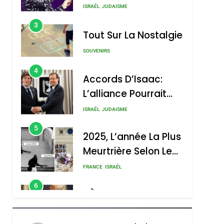
Nouvelle Chanson De
ISRAÉL
JUDAISME
Boy George
3
Tout Sur La Nostalgie
SOUVENIRS
4
Accords D’Isaac:
L’alliance Pourrait
S’étendre À 13 Pays
ISRAÉL
JUDAISME
D’Amérique Latine
5
2025, L’année La Plus
Meurtrière Selon Le
Rapport D’ADL
FRANCE
ISRAÉL
Contre
6
FIÈRE, DIGNE ET
L’antisémitisme
RÉSILIENTE :
POURQUOI JE