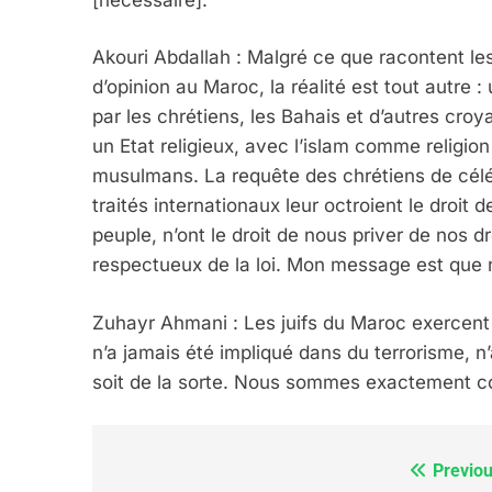
FRANCE
ISRAÉL
Akouri Abdallah : Malgré ce que racontent le
d’opinion au Maroc, la réalité est tout autre 
par les chrétiens, les Bahais et d’autres c
un Etat religieux, avec l’islam comme religion
6
musulmans. La requête des chrétiens de célébr
traités internationaux leur octroient le droit de 
peuple, n’ont le droit de nous priver de nos 
FIÈRE, DIGNE ET RÉSIL
respectueux de la loi. Mon message est que n
Dvir
Zuhayr Ahmani : Les juifs du Maroc exercent 
ISRAÉL
JUDAISME
n’a jamais été impliqué dans du terrorisme, n’
soit de la sorte. Nous sommes exactement co
7
Previou
Navigation