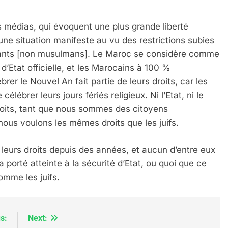
s médias, qui évoquent une plus grande liberté
: une situation manifeste au vu des restrictions subies
royants [non musulmans]. Le Maroc se considère comme
 d’Etat officielle, et les Marocains à 100 %
er le Nouvel An fait partie de leurs droits, car les
célébrer leurs jours fériés religieux. Ni l’Etat, ni le
droits, tant que nous sommes des citoyens
IENTE : POURQUOI JE REVENDIQUE MA JUDAÏTE Par T
ous voulons les mêmes droits que les juifs.
leurs droits depuis des années, et aucun d’entre eux
a porté atteinte à la sécurité d’Etat, ou quoi que ce
mme les juifs.
s:
Next: