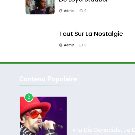
Admin
0
1
Tout Sur La Nostalgie
Admin
0
Oeil Ravageur – Vane
CINEMA
ISRAÉL
Contenu Populaire
2
2025, L’année La Plus
«Tu Dis Génocide, Je 