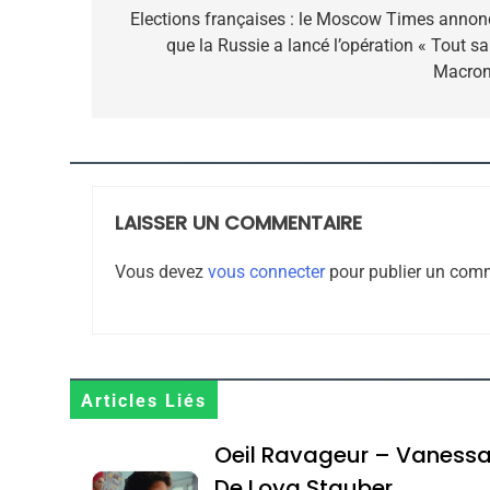
de
Elections françaises : le Moscow Times annon
que la Russie a lancé l’opération « Tout sa
l’article
Macron
CE QUI NOUS MANQUE
JUDAISME
LAISSER UN COMMENTAIRE
8
Vous devez
vous connecter
pour publier un comm
Maroc : Les Amandes D
Terroir
Articles Liés
DAFINA
MAROC
Oeil Ravageur – Vaness
De Loya Stauber