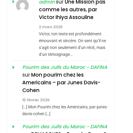
ISRAÉL
JUDAISME
sur
Une Mission pas
admin
REVENDIQUE MA
comme les autres, par
7
CE QUI NOUS
JUDAÏTE Par Thérèse
Victor Ihiya Assouline
MANQUE – Jacques
Zrihen-Dvir
2 mars 2026
Hadida
Victor, ton texte est profondément
JUDAISME
émouvant et sincère. On sent qu’il ne
8
s’agit non seulement d’un récit, mais
Maroc : Les Amandes
d’un témoignage…
De Tafraout, Le Miel
De Tadla Azilal
Pourim des Juifs du Maroc - DAFINA
DAFINA
MAROC
sur
Mon pourim chez les
Consacrés Produits
1
Americains – par Junes Davis-
Oeil Ravageur –
Du Terroir
Cohen
Vanessa De Loya
15 février 2026
Stauber
CINEMA
ISRAÉL
[…] Mon Pourim chez les Americains, par-junes-
2
davis-cohen […]
«Tu Dis Génocide, Je
Pourim des Juifs du Maroc - DAFINA
Dis Guerre»: La
sémitisme