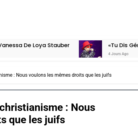
Loya Stauber
«Tu Dis Génocide, Je D
4 Jours Ago
nisme : Nous voulons les mêmes droits que les juifs
christianisme : Nous
 que les juifs