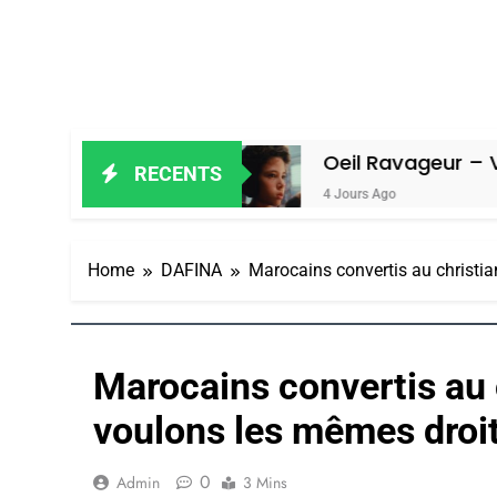
n Amiel
Oeil Ravageur – Vanessa De 
RECENTS
4 Jours Ago
Home
DAFINA
Marocains convertis au christia
Marocains convertis au 
voulons les mêmes droits
0
Admin
3 Mins