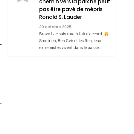
chemin vers la paix ne peut
ISRAÉL
JUDAISME
REVENDIQUE MA
pas être pavé de mépris –
7
CE QUI NOUS
JUDAÏTE Par Thérèse
Ronald S. Lauder
MANQUE – Jacques
Zrihen-Dvir
30 octobre 2025
Hadida
Bravo ! Je suis tout à fait d'accord.
JUDAISME
Smotrich, Ben Gvir et les Religieux
8
extrêmistes vivent dans le passé,…
Maroc : Les Amandes
De Tafraout, Le Miel
De Tadla Azilal
DAFINA
MAROC
Consacrés Produits
Du Terroir
roduits Du