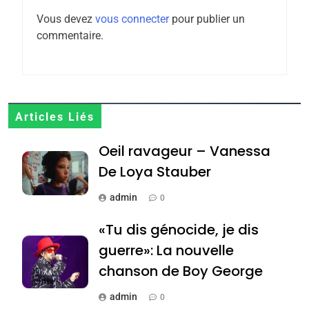
l’antisémitisme
Vous devez
vous connecter
pour publier un
6
commentaire.
FIÈRE, DIGNE ET RÉSILIENTE :
POURQUOI JE REVENDIQUE
MA JUDAÏTE par Thérèse
ISRAÉL
JUDAISME
Zrihen-Dvir
7
Articles Liés
CE QUI NOUS MANQUE –
Oeil ravageur – Vanessa
Jacques Hadida
De Loya Stauber
JUDAISME
admin
0
8
Maroc : Les amandes de
«Tu dis génocide, je dis
Tafraout, le miel de Tadla
guerre»: La nouvelle
Azilal consacrés produits
DAFINA
MAROC
chanson de Boy George
du terroir
1
admin
0