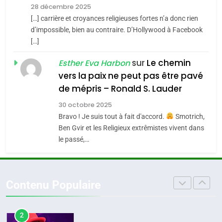
Zrihen-Dvir
28 décembre 2025
SOUVENIRS
[…] carrière et croyances religieuses fortes n’a donc rien
7
CE QUI NOUS MANQUE –
d’impossible, bien au contraire. D’Hollywood à Facebook
[…]
Jacques Hadida
4
Accords d’Isaac:
sur
Le chemin
JUDAISME
Esther Eva Harbon
l’alliance pourrait
vers la paix ne peut pas être pavé
s’étendre à 13 pays
8
de mépris – Ronald S. Lauder
ISRAÉL
JUDAISME
Maroc : Les amandes de
d’Amérique latine
30 octobre 2025
Tafraout, le miel de Tadla
5
Bravo ! Je suis tout à fait d'accord.
Smotrich,
2025, l’année la plus
Azilal consacrés produits
DAFINA
MAROC
Ben Gvir et les Religieux extrêmistes vivent dans
meurtrière selon le
du terroir
le passé,…
rapport d’ADL contre
1
FRANCE
ISRAÉL
Oeil ravageur – Vanessa De
l’antisémitisme
Loya Stauber
6
Contenu Populaire
FIÈRE, DIGNE ET RÉSILIENTE :
CINEMA
ISRAÉL
POURQUOI JE REVENDIQUE
MA JUDAÏTE par Thérèse
2
ISRAÉL
JUDAISME