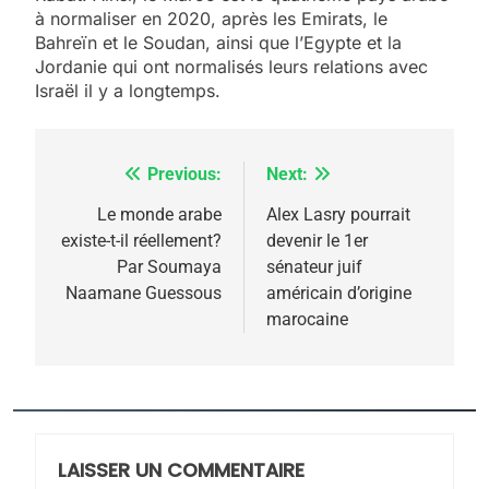
à normaliser en 2020, après les Emirats, le
Bahreïn et le Soudan, ainsi que l’Egypte et la
Jordanie qui ont normalisés leurs relations avec
Israël il y a longtemps.
Previous:
Next:
Navigation
de
Le monde arabe
Alex Lasry pourrait
existe-t-il réellement?
devenir le 1er
l’article
Par Soumaya
sénateur juif
Naamane Guessous
américain d’origine
marocaine
5
2025, l’année la plus
meurtrière selon le
rapport d’ADL contre
LAISSER UN COMMENTAIRE
FRANCE
ISRAÉL