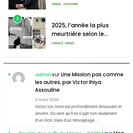
s’étendre à 13 pays
meurtrière selon le rapport
ISRAÉL
JUDAISME
d’Amérique latine
d’ADL contre
5
l’antisémitisme
2025, l’année la plus
meurtrière selon le
admin
0
rapport d’ADL contre
FRANCE
ISRAÉL
l’antisémitisme
6
FIÈRE, DIGNE ET RÉSILIENTE :
POURQUOI JE REVENDIQUE
sur
Une Mission pas comme
admin
MA JUDAÏTE par Thérèse
les autres, par Victor Ihiya
ISRAÉL
JUDAISME
Assouline
Zrihen-Dvir
7
2 mars 2026
CE QUI NOUS MANQUE –
Victor, ton texte est profondément émouvant et
Jacques Hadida
sincère. On sent qu’il ne s’agit non seulement
d’un récit, mais d’un témoignage…
JUDAISME