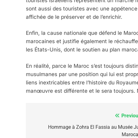
touristes israéliens représentent un marché 
sont aussi des touristes avec une appétence
affichée de le préserver et de l’enrichir.
6
Enfin, la cause nationale que défend le Maroc,
marocaines et justifie également le réchauffe
FIÈRE, DIGNE ET RÉSIL
les États-Unis, dont le soutien au plan maro
Dvir
En réalité, parce le Maroc s’est toujours dis
ISRAÉL
JUDAISME
musulmanes par une position qui lui est pro
liens inextricables entre l’histoire du Royau
manœuvre est différente et le sera toujours
7
Previou
Navigation
de
Hommage à Zohra El Fassia au Musée Ju
Maroca
CE QUI NOUS MANQUE