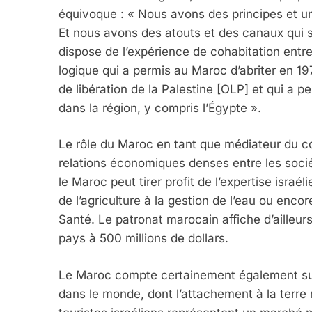
équivoque : « Nous avons des principes et un
Et nous avons des atouts et des canaux qui se
dispose de l’expérience de cohabitation ent
logique qui a permis au Maroc d’abriter en 1
de libération de la Palestine [OLP] et qui a p
dans la région, y compris l’Égypte ».
Le rôle du Maroc en tant que médiateur du con
relations économiques denses entre les socié
5
le Maroc peut tirer profit de l’expertise isra
de l’agriculture à la gestion de l’eau ou enco
Santé. Le patronat marocain affiche d’ailleur
pays à 500 millions de dollars.
2025, L’année La Plus
FRANCE
ISRAÉL
Le Maroc compte certainement également sur 
dans le monde, dont l’attachement à la terre