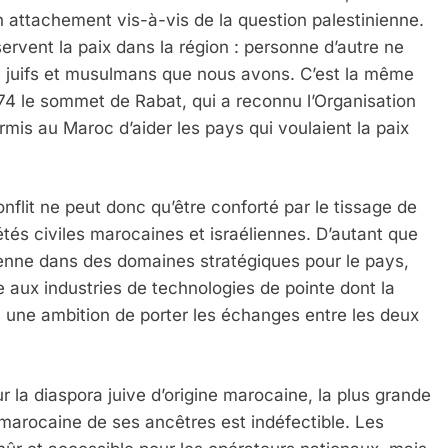
 attachement vis-à-vis de la question palestinienne.
rvent la paix dans la région : personne d’autre ne
re juifs et musulmans que nous avons. C’est la même
974 le sommet de Rabat, qui a reconnu l’Organisation
ermis au Maroc d’aider les pays qui voulaient la paix
flit ne peut donc qu’être conforté par le tissage de
tés civiles marocaines et israéliennes. D’autant que
élienne dans des domaines stratégiques pour le pays,
re aux industries de technologies de pointe dont la
s une ambition de porter les échanges entre les deux
 Meurtrière Selon Le Rapport D’ADL Contre L’anti
la diaspora juive d’origine marocaine, la plus grande
 marocaine de ses ancêtres est indéfectible. Les