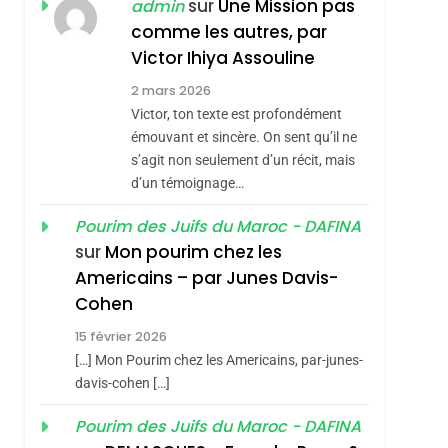
ISRAÉL
JUDAISME
sur
Une Mission pas
admin
REVENDIQUE MA
comme les autres, par
7
CE QUI NOUS
JUDAÏTE Par Thérèse
Victor Ihiya Assouline
MANQUE – Jacques
Zrihen-Dvir
2 mars 2026
Hadida
Victor, ton texte est profondément
JUDAISME
émouvant et sincère. On sent qu’il ne
8
s’agit non seulement d’un récit, mais
Maroc : Les Amandes
d’un témoignage…
De Tafraout, Le Miel
De Tadla Azilal
Pourim des Juifs du Maroc - DAFINA
DAFINA
MAROC
sur
Mon pourim chez les
Consacrés Produits
1
Americains – par Junes Davis-
Oeil Ravageur –
Du Terroir
Cohen
Vanessa De Loya
15 février 2026
Stauber
CINEMA
ISRAÉL
[…] Mon Pourim chez les Americains, par-junes-
2
davis-cohen […]
«Tu Dis Génocide, Je
Pourim des Juifs du Maroc - DAFINA
Dis Guerre»: La