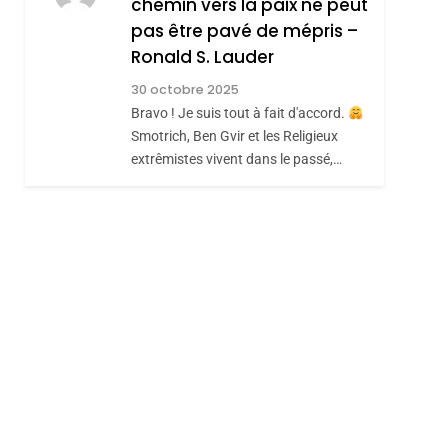
chemin vers la paix ne peut
ISRAÉL
JUDAISME
REVENDIQUE MA
pas être pavé de mépris –
7
CE QUI NOUS
JUDAÏTE Par Thérèse
Ronald S. Lauder
MANQUE – Jacques
Zrihen-Dvir
30 octobre 2025
Hadida
Bravo ! Je suis tout à fait d'accord.
JUDAISME
Smotrich, Ben Gvir et les Religieux
8
hérèse Zrihen-
extrêmistes vivent dans le passé,…
Maroc : Les Amandes
De Tafraout, Le Miel
De Tadla Azilal
DAFINA
MAROC
Consacrés Produits
Du Terroir