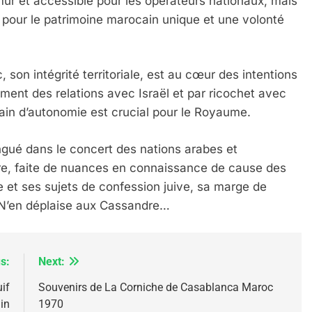
mûr et accessible pour les opérateurs nationaux, mais
 pour le patrimoine marocain unique et une volonté
 son intégrité territoriale, est au cœur des intentions
ment des relations avec Israël et par ricochet avec
IENTE : POURQUOI JE REVENDIQUE MA JUDAÏTE Par T
cain d’autonomie est crucial pour le Royaume.
tingué dans le concert des nations arabes et
pre, faite de nuances en connaissance de cause des
me et ses sujets de confession juive, sa marge de
. N’en déplaise aux Cassandre…
s:
Next:
if
Souvenirs de La Corniche de Casablanca Maroc
in
1970
 – Jacques Hadida