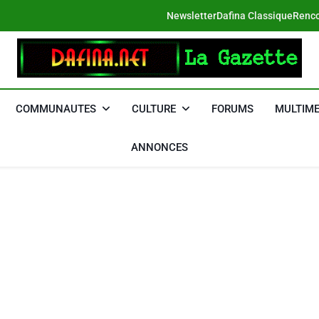
Newsletter
Dafina Classique
Renco
DAFINA
Le Net Des Juifs Du Maroc
COMMUNAUTES
CULTURE
FORUMS
MULTIME
ANNONCES