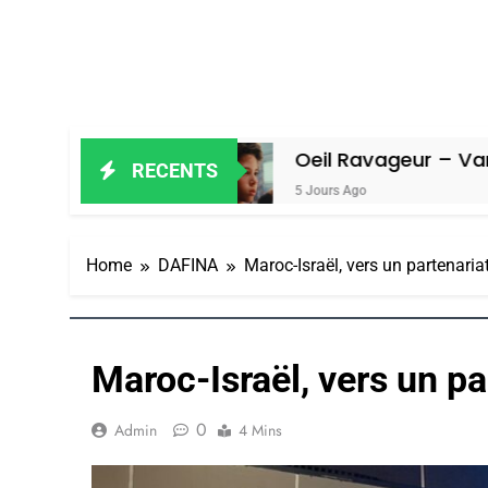
iel
Oeil Ravageur – Vanessa De Loy
RECENTS
5 Jours Ago
Home
DAFINA
Maroc-Israël, vers un partenari
Maroc-Israël, vers un p
0
Admin
4 Mins