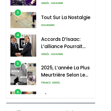
Nouvelle Chanson De
ISRAÉL
JUDAISME
Boy George
3
Tout Sur La Nostalgie
SOUVENIRS
4
Accords D’Isaac:
L’alliance Pourrait
S’étendre À 13 Pays
ISRAÉL
JUDAISME
D’Amérique Latine
5
2025, L’année La Plus
Meurtrière Selon Le
Rapport D’ADL
FRANCE
ISRAÉL
Contre
6
FIÈRE, DIGNE ET
L’antisémitisme
RÉSILIENTE :
POURQUOI JE