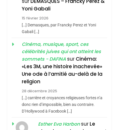
sur
DEMASQUES – Francky Perez &
Nouvelle Chanson De
ISRAÉL
JUDAISME
Yoni Gabali
Boy George
3
15 février 2026
Tout Sur La Nostalgie
[…] Demasques, par Francky Perez et Yoni
SOUVENIRS
Gabali […]
4
Cinéma, musique, sport, ces
Accords D’Isaac:
célébrités juives qui ont atteint les
L’alliance Pourrait
sur
Cinéma:
sommets - DAFINA
S’étendre À 13 Pays
ISRAÉL
JUDAISME
«Les 3M, une histoire inachevée»
D’Amérique Latine
Une ode à l’amitié au-delà de la
5
2025, L’année La Plus
religion
Meurtrière Selon Le
28 décembre 2025
Rapport D’ADL
FRANCE
ISRAÉL
[…] carrière et croyances religieuses fortes n’a
sémitisme
Contre
donc rien d’impossible, bien au contraire.
6
FIÈRE, DIGNE ET
D’Hollywood à Facebook […]
L’antisémitisme
RÉSILIENTE :
sur
Le
Esther Eva Harbon
POURQUOI JE