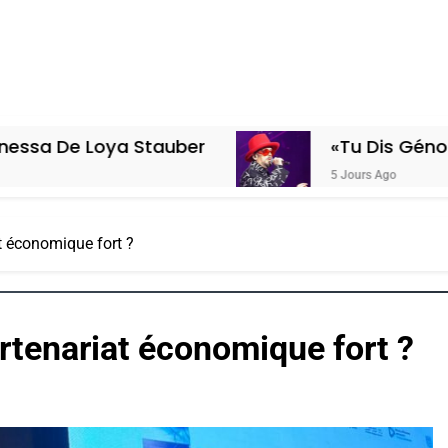
a Stauber
«Tu Dis Génocide, Je Dis 
5 Jours Ago
at économique fort ?
artenariat économique fort ?