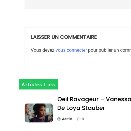
l’article
JUDAISME
LAISSER UN COMMENTAIRE
8
Vous devez
vous connecter
pour publier un comm
Maroc : Les Amandes D
Terroir
Articles Liés
DAFINA
MAROC
Oeil Ravageur – Vaness
De Loya Stauber
Admin
0
1