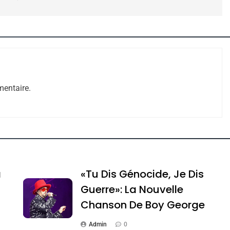
entaire.
e Tafraout, Le Miel De Tadla Azilal Consacrés P
a
«Tu Dis Génocide, Je Dis
Guerre»: La Nouvelle
Chanson De Boy George
Admin
0