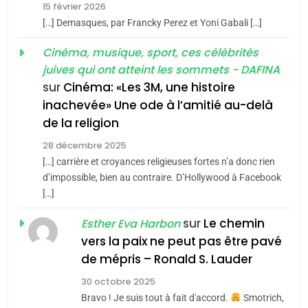
d’Amérique latine
15 février 2026
Tafraout, le miel de Tadla
5
[…] Demasques, par Francky Perez et Yoni Gabali […]
2025, l’année la plus
Azilal consacrés produits
DAFINA
MAROC
meurtrière selon le
Cinéma, musique, sport, ces célébrités
du terroir
juives qui ont atteint les sommets - DAFINA
rapport d’ADL contre
1
FRANCE
ISRAÉL
Oeil ravageur – Vanessa De
sur
Cinéma: «Les 3M, une histoire
l’antisémitisme
inachevée» Une ode à l’amitié au-delà
Loya Stauber
6
FIÈRE, DIGNE ET RÉSILIENTE :
de la religion
CINEMA
ISRAÉL
POURQUOI JE REVENDIQUE
28 décembre 2025
MA JUDAÏTE par Thérèse
[…] carrière et croyances religieuses fortes n’a donc rien
2
ISRAÉL
JUDAISME
«Tu dis génocide, je dis
d’impossible, bien au contraire. D’Hollywood à Facebook
Zrihen-Dvir
[…]
guerre»: La nouvelle
7
CE QUI NOUS MANQUE –
chanson de Boy George
sur
Le chemin
ISRAÉL
JUDAISME
Esther Eva Harbon
Jacques Hadida
vers la paix ne peut pas être pavé
3
de mépris – Ronald S. Lauder
JUDAISME
Tout sur la Nostalgie
30 octobre 2025
8
Bravo ! Je suis tout à fait d'accord.
Smotrich,
Maroc : Les amandes de
SOUVENIRS