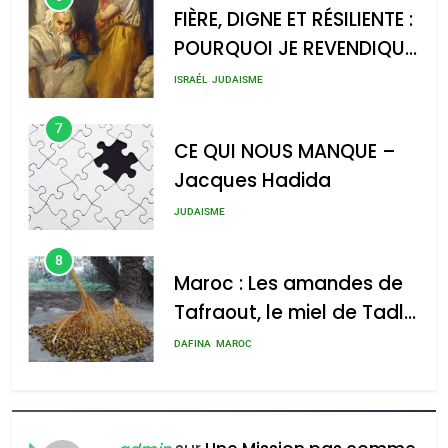
FIÈRE, DIGNE ET RÉSILIENTE :
POURQUOI JE REVENDIQUE
MA JUDAÏTE par Thérèse
ISRAÉL
JUDAISME
Zrihen-Dvir
7
CE QUI NOUS MANQUE –
Jacques Hadida
JUDAISME
8
Maroc : Les amandes de
Tafraout, le miel de Tadla
Azilal consacrés produits
DAFINA
MAROC
du terroir
1
Oeil ravageur – Vanessa
De Loya Stauber