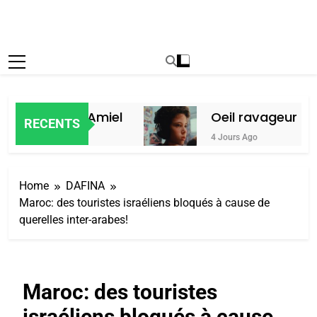
oc, par Alain Amiel
Oeil ravageur – 
RECENTS
4 Jours Ago
Home
DAFINA
Maroc: des touristes israéliens bloqués à cause de
querelles inter-arabes!
Maroc: des touristes
israéliens bloqués à cause