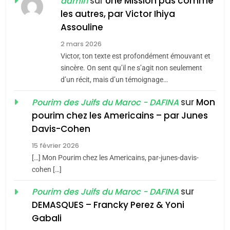
sur
Une Mission pas comme
admin
les autres, par Victor Ihiya
5
CINEMA
ISRAÉL
2025, l’année la plus
Assouline
meurtrière selon le rapport
2
2 mars 2026
«Tu dis génocide, je dis
d’ADL contre
Victor, ton texte est profondément émouvant et
FRANCE
ISRAÉL
guerre»: La nouvelle
l’antisémitisme
sincère. On sent qu’il ne s’agit non seulement
chanson de Boy George
d’un récit, mais d’un témoignage…
6
ISRAÉL
JUDAISME
FIÈRE, DIGNE ET RÉSILIENTE :
sur
Mon
Pourim des Juifs du Maroc - DAFINA
POURQUOI JE REVENDIQUE
3
pourim chez les Americains – par Junes
MA JUDAÏTE par Thérèse
Tout sur la Nostalgie
ISRAÉL
JUDAISME
Davis-Cohen
Zrihen-Dvir
SOUVENIRS
15 février 2026
7
CE QUI NOUS MANQUE –
[…] Mon Pourim chez les Americains, par-junes-davis-
cohen […]
Jacques Hadida
4
Accords d’Isaac:
sur
Pourim des Juifs du Maroc - DAFINA
JUDAISME
l’alliance pourrait
DEMASQUES – Francky Perez & Yoni
s’étendre à 13 pays
8
Gabali
ISRAÉL
JUDAISME
Maroc : Les amandes de