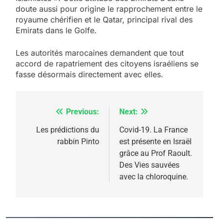
Jacques Hadida
doute aussi pour origine le rapprochement entre le
royaume chérifien et le Qatar, principal rival des
JUDAISME
Emirats dans le Golfe.
8
Les autorités marocaines demandent que tout
Maroc : Les amandes de
accord de rapatriement des citoyens israéliens se
Tafraout, le miel de Tadla
fasse désormais directement avec elles.
Azilal consacrés produits
DAFINA
MAROC
du terroir
Previous:
Next:
Navigation
1
Oeil ravageur – Vanessa
de
Les prédictions du
Covid-19. La France
De Loya Stauber
rabbin Pinto
est présente en Israël
l’article
grâce au Prof Raoult.
CINEMA
ISRAÉL
Des Vies sauvées
avec la chloroquine.
2
«Tu dis génocide, je dis
guerre»: La nouvelle
chanson de Boy George
ISRAÉL
JUDAISME