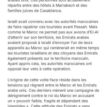
répartis entre des hôtels à Marrakech et des
familles juives de Casablanca.
Israël avait convenu avec les autorités marocaines
de faire rapatrier ces touristes avant Pessah. Mais
comme le Maroc ne permet pas aux avions d’El-Al
5
d’atterrir sur son territoire, les Emirats arabes
2025, l’année la plus
avaient proposé à Israël d’envoyer l’un de leurs
appareils au Maroc qui ramènerait en même temps
meurtrière selon le
les touristes israéliens et des citoyens des Emirats
rapport d’ADL contre
FRANCE
ISRAÉL
également présents sur le territoire marocain.
l’antisémitisme
Ayant appris cela, les autorités marocaines ont
6
opposé leur veto à cette opération.
FIÈRE, DIGNE ET RÉSILIENTE :
POURQUOI JE REVENDIQUE
L’origine de cette volte-face réside dans les
tensions qui règnent entre le Maroc et les Emirats
MA JUDAÏTE par Thérèse
ISRAÉL
JUDAISME
arabe unis. Ces derniers mènent une campagne de
Zrihen-Dvir
dénigrement contre le roi du Maroc en accusant
7
un « pouvoir faible, fragile et dépendant des
CE QUI NOUS MANQUE –
islamistes ». Cette attitude des Emirats a sans