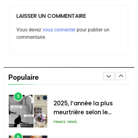
LAISSER UN COMMENTAIRE
3
Tout sur la Nostalgie
Vous devez
vous connecter
pour publier un
commentaire.
SOUVENIRS
4
Accords d’Isaac:
l’alliance pourrait
Populaire
s’étendre à 13 pays
ISRAÉL
JUDAISME
d’Amérique latine
5
2025, l’année la plus
meurtrière selon le
rapport d’ADL contre
FRANCE
ISRAÉL
l’antisémitisme
6