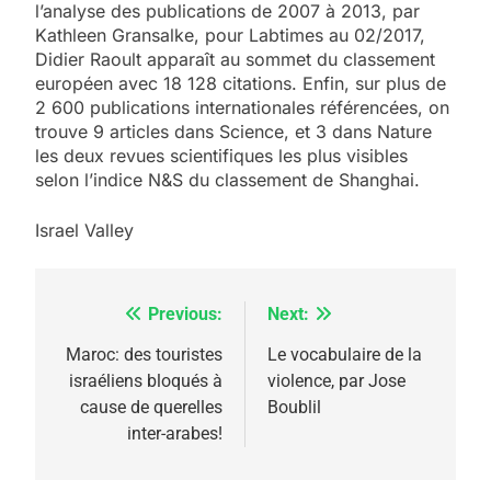
l’analyse des publications de 2007 à 2013, par
Kathleen Gransalke, pour Labtimes au 02/2017,
Didier Raoult apparaît au sommet du classement
européen avec 18 128 citations. Enfin, sur plus de
2 600 publications internationales référencées, on
trouve 9 articles dans Science, et 3 dans Nature
les deux revues scientifiques les plus visibles
selon l’indice N&S du classement de Shanghai.
Israel Valley
Previous:
Next:
Navigation
de
Maroc: des touristes
Le vocabulaire de la
israéliens bloqués à
violence, par Jose
l’article
cause de querelles
Boublil
5
inter-arabes!
2025, l’année la plus
meurtrière selon le