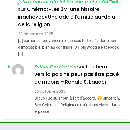
FIÈRE, DIGNE ET RÉSILIENTE :
juives qui ont atteint les sommets - DAFINA
Tout sur la Nostalgie
POURQUOI JE REVENDIQUE
sur
Cinéma: «Les 3M, une histoire
inachevée» Une ode à l’amitié au-delà
SOUVENIRS
MA JUDAÏTE par Thérèse
ISRAÉL
JUDAISME
de la religion
Zrihen-Dvir
7
28 décembre 2025
4
CE QUI NOUS MANQUE –
Accords d’Isaac:
[…] carrière et croyances religieuses fortes n’a donc rien
Jacques Hadida
d’impossible, bien au contraire. D’Hollywood à Facebook
l’alliance pourrait
[…]
s’étendre à 13 pays
JUDAISME
ISRAÉL
JUDAISME
d’Amérique latine
sur
Le chemin
Esther Eva Harbon
8
5
vers la paix ne peut pas être pavé
Maroc : Les amandes de
2025, l’année la plus
de mépris – Ronald S. Lauder
Tafraout, le miel de Tadla
meurtrière selon le
30 octobre 2025
Azilal consacrés produits
rapport d’ADL contre
DAFINA
MAROC
FRANCE
ISRAÉL
Bravo ! Je suis tout à fait d'accord.
Smotrich,
du terroir
l’antisémitisme
Ben Gvir et les Religieux extrêmistes vivent dans
1
6
le passé,…
Oeil ravageur – Vanessa De
FIÈRE, DIGNE ET RÉSILIENTE :
Loya Stauber
POURQUOI JE REVENDIQUE