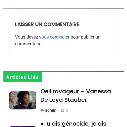
rapport d’ADL contre
FRANCE
ISRAÉL
l’antisémitisme
6
FIÈRE, DIGNE ET RÉSILIENTE :
LAISSER UN COMMENTAIRE
POURQUOI JE REVENDIQUE
Vous devez
vous connecter
pour publier un
MA JUDAÏTE par Thérèse
ISRAÉL
JUDAISME
commentaire.
Zrihen-Dvir
7
CE QUI NOUS MANQUE –
Jacques Hadida
Articles Liés
JUDAISME
Oeil ravageur – Vanessa
8
Maroc : Les amandes de
De Loya Stauber
Tafraout, le miel de Tadla
admin
0
Azilal consacrés produits
DAFINA
MAROC
«Tu dis génocide, je dis
du terroir