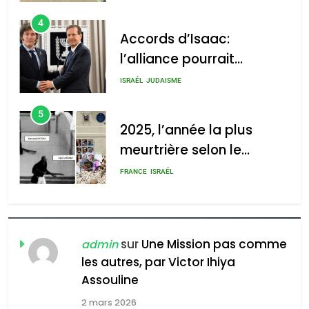
l’alliance pourrait
s’étendre à 13 pays
ISRAÉL
JUDAISME
d’Amérique latine
2025, l’année la plus
5
2025, l’année la plus
meurtrière selon le rapport
meurtrière selon le
d’ADL contre
rapport d’ADL contre
FRANCE
ISRAÉL
l’antisémitisme
l’antisémitisme
admin
6
0
FIÈRE, DIGNE ET RÉSILIENTE :
POURQUOI JE REVENDIQUE
MA JUDAÏTE par Thérèse
ISRAÉL
JUDAISME
Zrihen-Dvir
sur
Une Mission pas comme
admin
7
CE QUI NOUS MANQUE –
les autres, par Victor Ihiya
Jacques Hadida
Assouline
2 mars 2026
JUDAISME