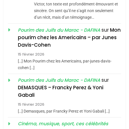
Victor, ton texte est profondément émouvant et
8
sincère. On sent qu’il ne s’agit non seulement
Maroc : Les amandes de
d’un récit, mais d’un témoignage…
Tafraout, le miel de Tadla
sur
Mon
Pourim des Juifs du Maroc - DAFINA
Azilal consacrés produits
DAFINA
MAROC
pourim chez les Americains – par Junes
du terroir
Davis-Cohen
1
Oeil ravageur – Vanessa
15 février 2026
[…] Mon Pourim chez les Americains, par-junes-davis-
De Loya Stauber
cohen […]
CINEMA
ISRAÉL
sur
Pourim des Juifs du Maroc - DAFINA
5
DEMASQUES – Francky Perez & Yoni
2
2025, l’année la plus
«Tu dis génocide, je dis
Gabali
meurtrière selon le rapport
guerre»: La nouvelle
15 février 2026
d’ADL contre
chanson de Boy George
FRANCE
ISRAÉL
[…] Demasques, par Francky Perez et Yoni Gabali […]
ISRAÉL
JUDAISME
l’antisémitisme
Cinéma, musique, sport, ces célébrités
6
3