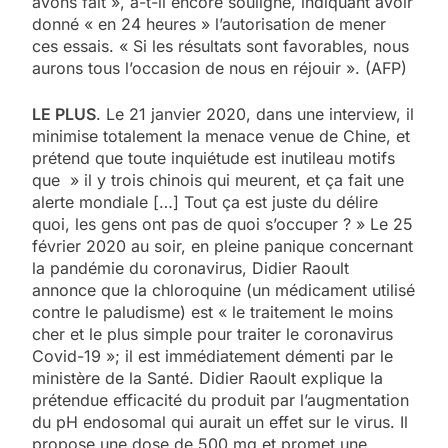
avons fait », a-t-il encore souligné, indiquant avoir
donné « en 24 heures » l’autorisation de mener
ces essais. « Si les résultats sont favorables, nous
aurons tous l’occasion de nous en réjouir ». (AFP)
LE PLUS
. Le 21 janvier 2020, dans une interview, il
minimise totalement la menace venue de Chine, et
prétend que toute inquiétude est inutileau motifs
que » il y trois chinois qui meurent, et ça fait une
alerte mondiale […] Tout ça est juste du délire
quoi, les gens ont pas de quoi s’occuper ? » Le 25
février 2020 au soir, en pleine panique concernant
la pandémie du coronavirus, Didier Raoult
annonce que la chloroquine (un médicament utilisé
contre le paludisme) est « le traitement le moins
cher et le plus simple pour traiter le coronavirus
Covid-19 »; il est immédiatement démenti par le
ministère de la Santé. Didier Raoult explique la
prétendue efficacité du produit par l’augmentation
du pH endosomal qui aurait un effet sur le virus. Il
propose une dose de 500 mg et promet une