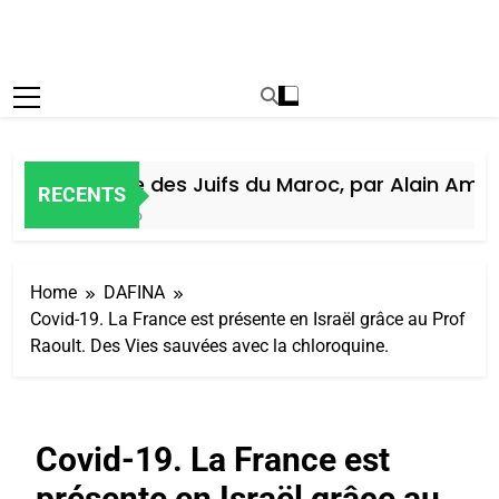
Histoire des Juifs du Maroc, par Alain Amiel
RECENTS
6 Jours Ago
Home
DAFINA
Covid-19. La France est présente en Israël grâce au Prof
Raoult. Des Vies sauvées avec la chloroquine.
Covid-19. La France est
présente en Israël grâce au