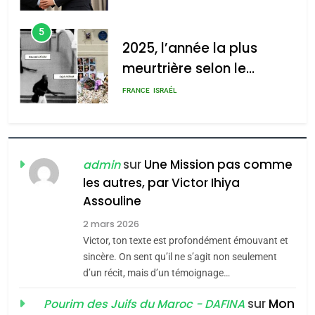
meurtrière selon le rapport
d’Amérique latine
d’ADL contre
5
l’antisémitisme
2025, l’année la plus
meurtrière selon le
admin
0
rapport d’ADL contre
FRANCE
ISRAÉL
l’antisémitisme
6
FIÈRE, DIGNE ET RÉSILIENTE :
POURQUOI JE REVENDIQUE
sur
Une Mission pas comme
admin
MA JUDAÏTE par Thérèse
les autres, par Victor Ihiya
ISRAÉL
JUDAISME
Assouline
Zrihen-Dvir
7
2 mars 2026
CE QUI NOUS MANQUE –
Victor, ton texte est profondément émouvant et
Jacques Hadida
sincère. On sent qu’il ne s’agit non seulement
d’un récit, mais d’un témoignage…
JUDAISME
sur
Mon
Pourim des Juifs du Maroc - DAFINA
8