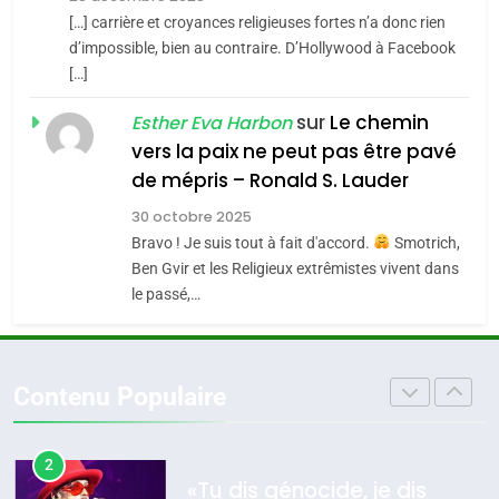
SOUVENIRS
[…] carrière et croyances religieuses fortes n’a donc rien
7
CE QUI NOUS MANQUE –
d’impossible, bien au contraire. D’Hollywood à Facebook
[…]
Jacques Hadida
4
Accords d’Isaac:
sur
Le chemin
JUDAISME
Esther Eva Harbon
l’alliance pourrait
vers la paix ne peut pas être pavé
s’étendre à 13 pays
8
de mépris – Ronald S. Lauder
ISRAÉL
JUDAISME
Maroc : Les amandes de
d’Amérique latine
30 octobre 2025
Tafraout, le miel de Tadla
5
Bravo ! Je suis tout à fait d'accord.
Smotrich,
2025, l’année la plus
Azilal consacrés produits
DAFINA
MAROC
Ben Gvir et les Religieux extrêmistes vivent dans
meurtrière selon le
du terroir
le passé,…
rapport d’ADL contre
1
FRANCE
ISRAÉL
Oeil ravageur – Vanessa De
l’antisémitisme
Loya Stauber
6
Contenu Populaire
FIÈRE, DIGNE ET RÉSILIENTE :
CINEMA
ISRAÉL
POURQUOI JE REVENDIQUE
MA JUDAÏTE par Thérèse
2
ISRAÉL
JUDAISME
«Tu dis génocide, je dis
Zrihen-Dvir