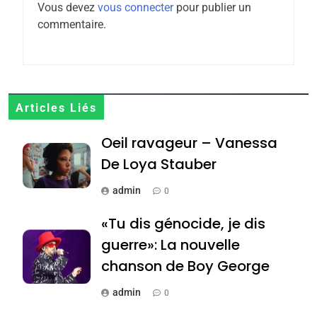
Vous devez
vous connecter
pour publier un
6
commentaire.
FIÈRE, DIGNE ET RÉSILIENTE :
POURQUOI JE REVENDIQUE
MA JUDAÏTE par Thérèse
ISRAÉL
JUDAISME
Zrihen-Dvir
7
Articles Liés
CE QUI NOUS MANQUE –
Oeil ravageur – Vanessa
Jacques Hadida
De Loya Stauber
JUDAISME
admin
0
8
Maroc : Les amandes de
«Tu dis génocide, je dis
Tafraout, le miel de Tadla
guerre»: La nouvelle
Azilal consacrés produits
DAFINA
MAROC
chanson de Boy George
du terroir
1
admin
0
Oeil ravageur – Vanessa