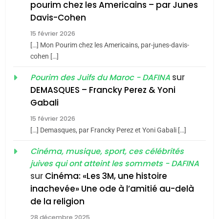
pourim chez les Americains – par Junes
Maroc : Les amandes de
Davis-Cohen
Tafraout, le miel de Tadla
15 février 2026
Azilal consacrés produits
DAFINA
MAROC
[…] Mon Pourim chez les Americains, par-junes-davis-
du terroir
cohen […]
1
Oeil ravageur – Vanessa
sur
Pourim des Juifs du Maroc - DAFINA
De Loya Stauber
DEMASQUES – Francky Perez & Yoni
5
Gabali
CINEMA
ISRAÉL
2025, l’année la plus
15 février 2026
meurtrière selon le rapport
2
[…] Demasques, par Francky Perez et Yoni Gabali […]
«Tu dis génocide, je dis
d’ADL contre
FRANCE
ISRAÉL
guerre»: La nouvelle
Cinéma, musique, sport, ces célébrités
l’antisémitisme
juives qui ont atteint les sommets - DAFINA
chanson de Boy George
6
ISRAÉL
JUDAISME
FIÈRE, DIGNE ET RÉSILIENTE :
sur
Cinéma: «Les 3M, une histoire
inachevée» Une ode à l’amitié au-delà
POURQUOI JE REVENDIQUE
3
de la religion
MA JUDAÏTE par Thérèse
Tout sur la Nostalgie
ISRAÉL
JUDAISME
Zrihen-Dvir
28 décembre 2025