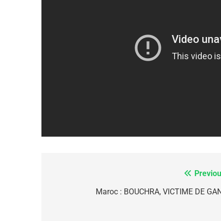
5
2025, L’année La Plus
FRANCE
ISRAÉL
Previou
Navigation
de
Maroc : BOUCHRA, VICTIME DE GA
6
l’article