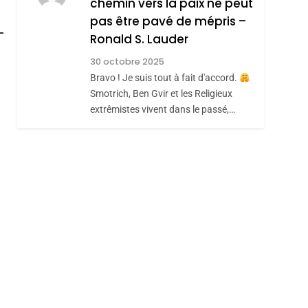
REVENDIQUE MA
chemin vers la paix ne peut
7
CE QUI NOUS
JUDAÏTE Par Thérèse
pas être pavé de mépris –
hérèse Zrihen-
Ronald S. Lauder
MANQUE – Jacques
Zrihen-Dvir
Hadida
30 octobre 2025
JUDAISME
Bravo ! Je suis tout à fait d'accord.
8
Smotrich, Ben Gvir et les Religieux
Maroc : Les Amandes
extrêmistes vivent dans le passé,…
De Tafraout, Le Miel
De Tadla Azilal
DAFINA
MAROC
Consacrés Produits
Du Terroir