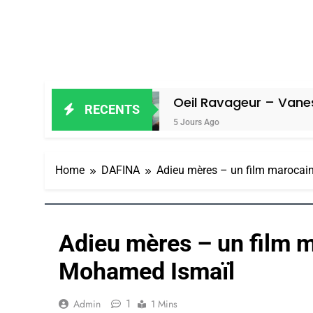
el
Oeil Ravageur – Vanessa De Loya
RECENTS
5 Jours Ago
Home
DAFINA
Adieu mères – un film marocai
Adieu mères – un film m
Mohamed Ismaïl
1
Admin
1 Mins