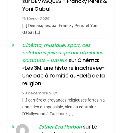
sur
DEMASQUES – Francky Perez &
Boy George
3
Yoni Gabali
Tout Sur La Nostalgie
15 février 2026
SOUVENIRS
[…] Demasques, par Francky Perez et Yoni
Gabali […]
4
Accords D’Isaac:
Cinéma, musique, sport, ces
L’alliance Pourrait
célébrités juives qui ont atteint les
S’étendre À 13 Pays
ISRAÉL
JUDAISME
sur
Cinéma:
sommets - DAFINA
D’Amérique Latine
«Les 3M, une histoire inachevée»
sémitisme
5
2025, L’année La Plus
Une ode à l’amitié au-delà de la
Meurtrière Selon Le
religion
Rapport D’ADL
FRANCE
ISRAÉL
28 décembre 2025
Contre
[…] carrière et croyances religieuses fortes n’a
6
FIÈRE, DIGNE ET
L’antisémitisme
donc rien d’impossible, bien au contraire.
D’Hollywood à Facebook […]
RÉSILIENTE :
POURQUOI JE
sur
Le
Esther Eva Harbon
ISRAÉL
JUDAISME