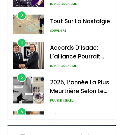
Boy George
3
Tout Sur La Nostalgie
SOUVENIRS
4
Accords D’Isaac:
L’alliance Pourrait
S’étendre À 13 Pays
ISRAÉL
JUDAISME
D’Amérique Latine
5
2025, L’année La Plus
Meurtrière Selon Le
Rapport D’ADL
FRANCE
ISRAÉL
Contre
6
FIÈRE, DIGNE ET
L’antisémitisme
RÉSILIENTE :
POURQUOI JE
ISRAÉL
JUDAISME