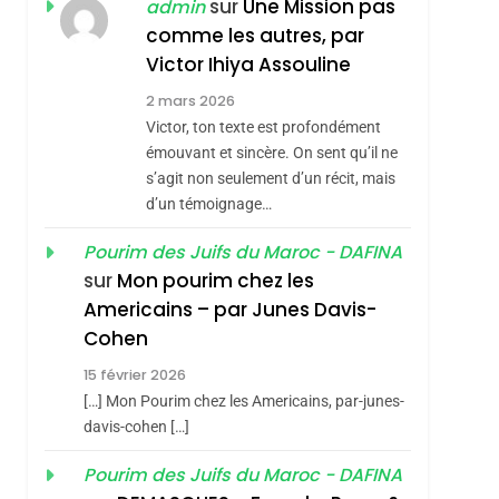
REVENDIQUE MA
sur
Une Mission pas
admin
7
CE QUI NOUS
JUDAÏTE Par Thérèse
comme les autres, par
MANQUE – Jacques
Victor Ihiya Assouline
Zrihen-Dvir
Hadida
2 mars 2026
JUDAISME
Victor, ton texte est profondément
8
émouvant et sincère. On sent qu’il ne
Maroc : Les Amandes
s’agit non seulement d’un récit, mais
De Tafraout, Le Miel
d’un témoignage…
De Tadla Azilal
DAFINA
MAROC
Pourim des Juifs du Maroc - DAFINA
Consacrés Produits
1
sur
Mon pourim chez les
Oeil Ravageur –
Du Terroir
Americains – par Junes Davis-
Vanessa De Loya
Cohen
Stauber
CINEMA
ISRAÉL
15 février 2026
2
[…] Mon Pourim chez les Americains, par-junes-
«Tu Dis Génocide, Je
davis-cohen […]
Dis Guerre»: La
Pourim des Juifs du Maroc - DAFINA
Nouvelle Chanson De
ISRAÉL
JUDAISME