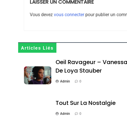
LAISSER UN COMMENTAIRE
8
Vous devez
vous connecter
pour publier un comm
Maroc : Les Amandes D
Terroir
Articles Liés
DAFINA
MAROC
Oeil Ravageur – Vaness
De Loya Stauber
Admin
0
1
Tout Sur La Nostalgie
Admin
0
Oeil Ravageur – Vane
CINEMA
ISRAÉL