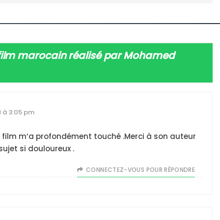
IENTE : POURQUOI JE REVENDIQUE MA JUDAÏTE Par T
film marocain réalisé par Mohamed
 à 3:05 pm
 film m’a profondément touché .Merci à son auteur
sujet si douloureux .
 – Jacques Hadida
CONNECTEZ-VOUS POUR RÉPONDRE