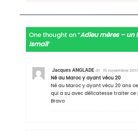
FIÈRE, DIGNE ET RÉSIL
Dvir
ISRAÉL
JUDAISME
One thought on “
Adieu mères – un 
Ismaïl
”
7
Jacques ANGLADE
15 novembre 2013
dit :
Né au Maroc y ayant vécu 20
Né au Maroc y ayant vécu 20 ans ce
qui a su avec délicatesse traiter ce 
CE QUI NOUS MANQUE
Bravo
JUDAISME