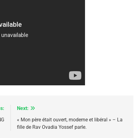
 Meurtrière Selon Le Rapport D’ADL Contre L’anti
s:
Next:
NG
« Mon père était ouvert, moderne et libéral » – La
fille de Rav Ovadia Yossef parle.