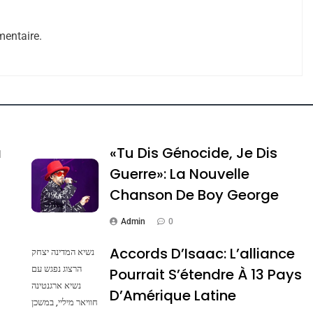
entaire.
e Tafraout, Le Miel De Tadla Azilal Consacrés P
a
«Tu Dis Génocide, Je Dis
Guerre»: La Nouvelle
Chanson De Boy George
Admin
0
Accords D’Isaac: L’alliance
נשיא המדינה יצחק
הרצוג נפגש עם
Pourrait S’étendre À 13 Pays
נשיא ארגנטינה
ssa De Loya Stauber
D’Amérique Latine
חוויאר מיליי, במשכן