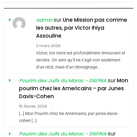
6
FIÈRE, DIGNE ET RÉSILIENTE :
POURQUOI JE REVENDIQUE
sur
Une Mission pas comme
admin
MA JUDAÏTE par Thérèse
les autres, par Victor Ihiya
ISRAÉL
JUDAISME
Assouline
Zrihen-Dvir
7
2 mars 2026
CE QUI NOUS MANQUE –
Victor, ton texte est profondément émouvant et
Jacques Hadida
sincère. On sent qu’il ne s’agit non seulement
d’un récit, mais d’un témoignage…
JUDAISME
sur
Mon
Pourim des Juifs du Maroc - DAFINA
8
pourim chez les Americains – par Junes
Maroc : Les amandes de
Davis-Cohen
Tafraout, le miel de Tadla
15 février 2026
Azilal consacrés produits
DAFINA
MAROC
[…] Mon Pourim chez les Americains, par-junes-davis-
du terroir
cohen […]
1
Oeil ravageur – Vanessa
sur
Pourim des Juifs du Maroc - DAFINA