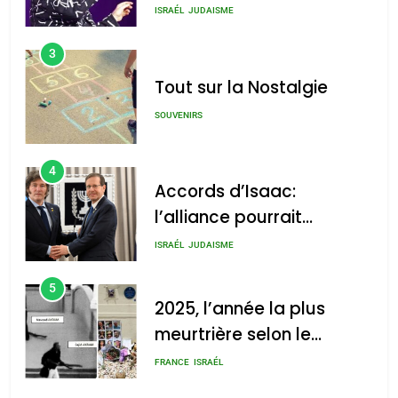
chanson de Boy George
ISRAÉL
JUDAISME
3
Tout sur la Nostalgie
SOUVENIRS
4
Accords d’Isaac:
l’alliance pourrait
s’étendre à 13 pays
ISRAÉL
JUDAISME
d’Amérique latine
5
2025, l’année la plus
meurtrière selon le
rapport d’ADL contre
FRANCE
ISRAÉL
l’antisémitisme