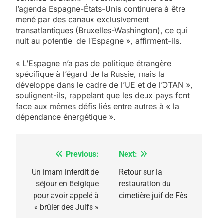
l’agenda Espagne-États-Unis continuera à être
mené par des canaux exclusivement
transatlantiques (Bruxelles-Washington), ce qui
nuit au potentiel de l’Espagne », affirment-ils.
« L’Espagne n’a pas de politique étrangère
spécifique à l’égard de la Russie, mais la
5
développe dans le cadre de l’UE et de l’OTAN »,
2025, l’année la plus
soulignent-ils, rappelant que les deux pays font
meurtrière selon le
face aux mêmes défis liés entre autres à « la
dépendance énergétique ».
rapport d’ADL contre
FRANCE
ISRAÉL
l’antisémitisme
6
FIÈRE, DIGNE ET RÉSILIENTE :
Previous:
Next:
Navigation
POURQUOI JE REVENDIQUE
de
Un imam interdit de
Retour sur la
MA JUDAÏTE par Thérèse
séjour en Belgique
restauration du
ISRAÉL
JUDAISME
l’article
pour avoir appelé à
cimetière juif de Fès
Zrihen-Dvir
« brûler des Juifs »
7