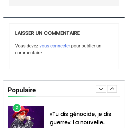
CE QUI NOUS MANQUE –
Jacques Hadida
JUDAISME
LAISSER UN COMMENTAIRE
8
Maroc : Les amandes de
Vous devez
vous connecter
pour publier un
Tafraout, le miel de Tadla
commentaire.
Azilal consacrés produits
DAFINA
MAROC
du terroir
1
Oeil ravageur – Vanessa
De Loya Stauber
Populaire
CINEMA
ISRAÉL
2
«Tu dis génocide, je dis
guerre»: La nouvelle