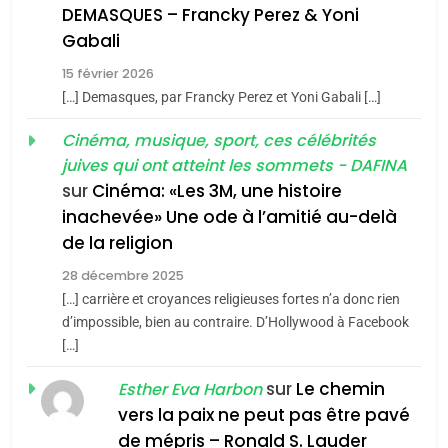
De Loya Stauber
DEMASQUES – Francky Perez & Yoni
5
Gabali
CINEMA
ISRAÉL
2025, l’année la plus
15 février 2026
meurtrière selon le rapport
2
[…] Demasques, par Francky Perez et Yoni Gabali […]
«Tu dis génocide, je dis
d’ADL contre
FRANCE
ISRAÉL
guerre»: La nouvelle
Cinéma, musique, sport, ces célébrités
l’antisémitisme
juives qui ont atteint les sommets - DAFINA
chanson de Boy George
6
ISRAÉL
JUDAISME
FIÈRE, DIGNE ET RÉSILIENTE :
sur
Cinéma: «Les 3M, une histoire
inachevée» Une ode à l’amitié au-delà
POURQUOI JE REVENDIQUE
3
de la religion
MA JUDAÏTE par Thérèse
Tout sur la Nostalgie
ISRAÉL
JUDAISME
Zrihen-Dvir
28 décembre 2025
SOUVENIRS
[…] carrière et croyances religieuses fortes n’a donc rien
7
CE QUI NOUS MANQUE –
d’impossible, bien au contraire. D’Hollywood à Facebook
[…]
Jacques Hadida
4
Accords d’Isaac:
sur
Le chemin
JUDAISME
Esther Eva Harbon
l’alliance pourrait
vers la paix ne peut pas être pavé
s’étendre à 13 pays
8
de mépris – Ronald S. Lauder
ISRAÉL
JUDAISME