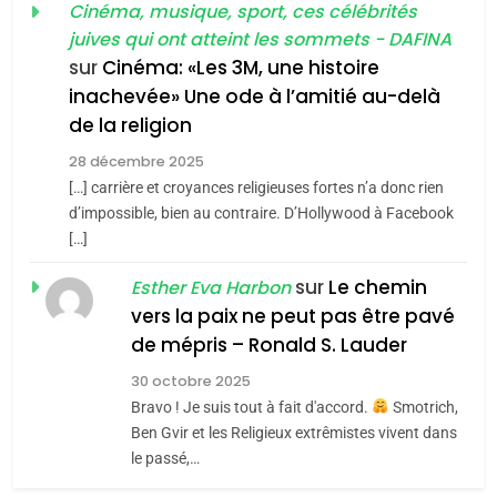
guerre»: La nouvelle
Cinéma, musique, sport, ces célébrités
l’antisémitisme
juives qui ont atteint les sommets - DAFINA
chanson de Boy George
6
ISRAÉL
JUDAISME
FIÈRE, DIGNE ET RÉSILIENTE :
sur
Cinéma: «Les 3M, une histoire
inachevée» Une ode à l’amitié au-delà
POURQUOI JE REVENDIQUE
3
de la religion
MA JUDAÏTE par Thérèse
Tout sur la Nostalgie
ISRAÉL
JUDAISME
Zrihen-Dvir
28 décembre 2025
SOUVENIRS
[…] carrière et croyances religieuses fortes n’a donc rien
7
CE QUI NOUS MANQUE –
d’impossible, bien au contraire. D’Hollywood à Facebook
[…]
Jacques Hadida
4
Accords d’Isaac:
sur
Le chemin
JUDAISME
Esther Eva Harbon
l’alliance pourrait
vers la paix ne peut pas être pavé
s’étendre à 13 pays
8
de mépris – Ronald S. Lauder
ISRAÉL
JUDAISME
Maroc : Les amandes de
d’Amérique latine
30 octobre 2025
Tafraout, le miel de Tadla
5
Bravo ! Je suis tout à fait d'accord.
Smotrich,
2025, l’année la plus
Azilal consacrés produits
DAFINA
MAROC
Ben Gvir et les Religieux extrêmistes vivent dans
meurtrière selon le
du terroir
le passé,…
rapport d’ADL contre
1
FRANCE
ISRAÉL