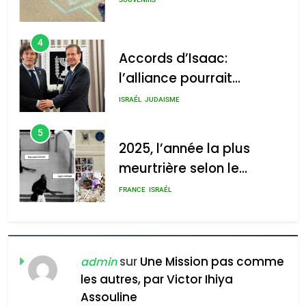
4
Accords d’Isaac:
l’alliance pourrait
s’étendre à 13 pays
ISRAÉL
JUDAISME
d’Amérique latine
5
2025, l’année la plus
meurtrière selon le
rapport d’ADL contre
FRANCE
ISRAÉL
l’antisémitisme
6
FIÈRE, DIGNE ET RÉSILIENTE :
POURQUOI JE REVENDIQUE
sur
Une Mission pas comme
admin
MA JUDAÏTE par Thérèse
les autres, par Victor Ihiya
ISRAÉL
JUDAISME
Assouline
Zrihen-Dvir