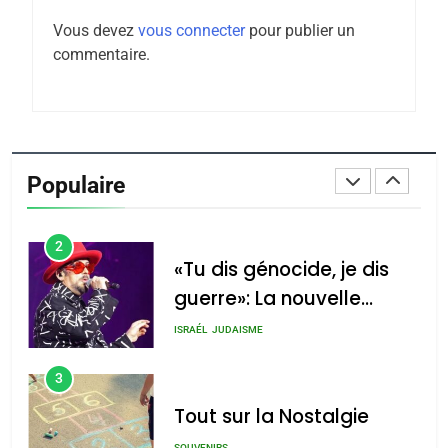
Maroc : Les amandes de
Vous devez
vous connecter
pour publier un
Tafraout, le miel de Tadla
commentaire.
Azilal consacrés produits
DAFINA
MAROC
du terroir
1
Oeil ravageur – Vanessa
De Loya Stauber
Populaire
CINEMA
ISRAÉL
2
«Tu dis génocide, je dis
guerre»: La nouvelle
chanson de Boy George
ISRAÉL
JUDAISME
3
Tout sur la Nostalgie
SOUVENIRS