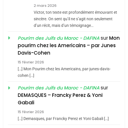
7
2 mars 2026
CE QUI NOUS MANQUE –
Victor, ton texte est profondément émouvant et
Jacques Hadida
sincère. On sent qu’il ne s’agit non seulement
d’un récit, mais d’un témoignage…
JUDAISME
sur
Mon
Pourim des Juifs du Maroc - DAFINA
8
pourim chez les Americains – par Junes
Maroc : Les amandes de
Davis-Cohen
Tafraout, le miel de Tadla
15 février 2026
Azilal consacrés produits
DAFINA
MAROC
[…] Mon Pourim chez les Americains, par-junes-davis-
du terroir
cohen […]
1
Oeil ravageur – Vanessa
sur
Pourim des Juifs du Maroc - DAFINA
De Loya Stauber
DEMASQUES – Francky Perez & Yoni
5
Gabali
CINEMA
ISRAÉL
2025, l’année la plus
15 février 2026
meurtrière selon le rapport
2
[…] Demasques, par Francky Perez et Yoni Gabali […]
«Tu dis génocide, je dis
d’ADL contre
FRANCE
ISRAÉL