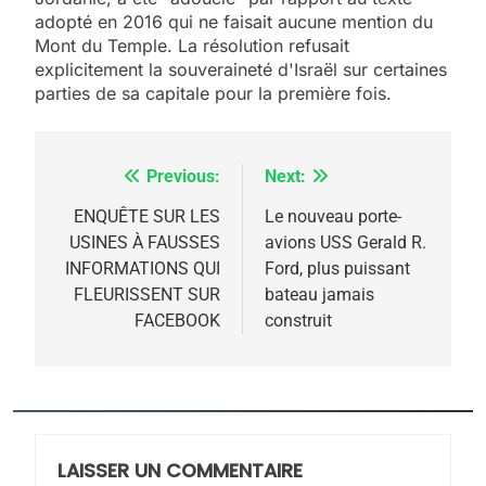
adopté en 2016 qui ne faisait aucune mention du
5
Mont du Temple. La résolution refusait
2025, l’année la plus
explicitement la souveraineté d'Israël sur certaines
meurtrière selon le
parties de sa capitale pour la première fois.
rapport d’ADL contre
FRANCE
ISRAÉL
l’antisémitisme
Previous:
Next:
Navigation
6
FIÈRE, DIGNE ET RÉSILIENTE :
de
ENQUÊTE SUR LES
Le nouveau porte-
POURQUOI JE REVENDIQUE
USINES À FAUSSES
avions USS Gerald R.
l’article
MA JUDAÏTE par Thérèse
INFORMATIONS QUI
Ford, plus puissant
ISRAÉL
JUDAISME
FLEURISSENT SUR
bateau jamais
Zrihen-Dvir
FACEBOOK
construit
7
CE QUI NOUS MANQUE –
Jacques Hadida
JUDAISME
LAISSER UN COMMENTAIRE
8