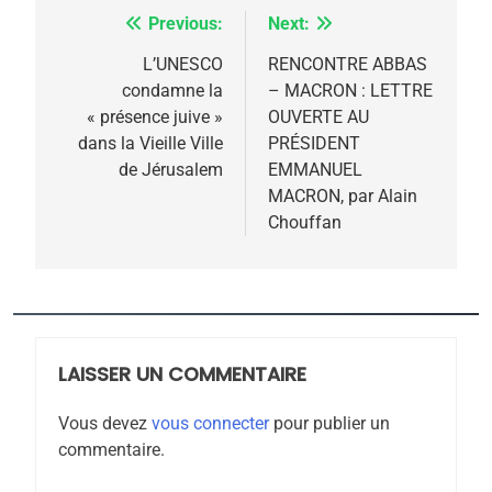
rapport d’ADL contre
Previous:
Next:
Navigation
FRANCE
ISRAÉL
l’antisémitisme
de
L’UNESCO
RENCONTRE ABBAS
6
condamne la
– MACRON : LETTRE
FIÈRE, DIGNE ET RÉSILIENTE :
l’article
« présence juive »
OUVERTE AU
POURQUOI JE REVENDIQUE
dans la Vieille Ville
PRÉSIDENT
MA JUDAÏTE par Thérèse
de Jérusalem
EMMANUEL
ISRAÉL
JUDAISME
MACRON, par Alain
Zrihen-Dvir
Chouffan
7
CE QUI NOUS MANQUE –
Jacques Hadida
JUDAISME
LAISSER UN COMMENTAIRE
8
Maroc : Les amandes de
Vous devez
vous connecter
pour publier un
Tafraout, le miel de Tadla
commentaire.
Azilal consacrés produits
DAFINA
MAROC
du terroir