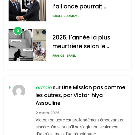
l’alliance pourrait
s’étendre à 13 pays
ISRAÉL
JUDAISME
d’Amérique latine
5
2025, l’année la plus
meurtrière selon le
rapport d’ADL contre
FRANCE
ISRAÉL
l’antisémitisme
6
FIÈRE, DIGNE ET RÉSILIENTE :
POURQUOI JE REVENDIQUE
sur
Une Mission pas comme
admin
MA JUDAÏTE par Thérèse
les autres, par Victor Ihiya
ISRAÉL
JUDAISME
Assouline
Zrihen-Dvir
7
2 mars 2026
CE QUI NOUS MANQUE –
Victor, ton texte est profondément émouvant et
Jacques Hadida
sincère. On sent qu’il ne s’agit non seulement
d’un récit, mais d’un témoignage…