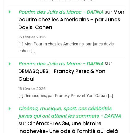
JUDAISME
sur
Mon
Pourim des Juifs du Maroc - DAFINA
8
pourim chez les Americains – par Junes
Maroc : Les amandes de
Davis-Cohen
Tafraout, le miel de Tadla
15 février 2026
Azilal consacrés produits
DAFINA
MAROC
[…] Mon Pourim chez les Americains, par-junes-davis-
du terroir
cohen […]
1
Oeil ravageur – Vanessa
sur
Pourim des Juifs du Maroc - DAFINA
De Loya Stauber
DEMASQUES – Francky Perez & Yoni
5
Gabali
CINEMA
ISRAÉL
2025, l’année la plus
15 février 2026
meurtrière selon le rapport
2
[…] Demasques, par Francky Perez et Yoni Gabali […]
«Tu dis génocide, je dis
d’ADL contre
FRANCE
ISRAÉL
guerre»: La nouvelle
Cinéma, musique, sport, ces célébrités
l’antisémitisme
juives qui ont atteint les sommets - DAFINA
chanson de Boy George
6
ISRAÉL
JUDAISME
FIÈRE, DIGNE ET RÉSILIENTE :
sur
Cinéma: «Les 3M, une histoire
inachevée» Une ode à l’amitié au-delà
POURQUOI JE REVENDIQUE
3