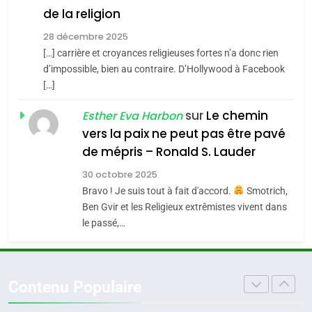
de la religion
MA JUDAÏTE par Thérèse
Tout sur la Nostalgie
ISRAÉL
JUDAISME
Zrihen-Dvir
28 décembre 2025
SOUVENIRS
[…] carrière et croyances religieuses fortes n’a donc rien
7
CE QUI NOUS MANQUE –
d’impossible, bien au contraire. D’Hollywood à Facebook
[…]
Jacques Hadida
4
Accords d’Isaac:
sur
Le chemin
JUDAISME
Esther Eva Harbon
l’alliance pourrait
vers la paix ne peut pas être pavé
s’étendre à 13 pays
8
de mépris – Ronald S. Lauder
ISRAÉL
JUDAISME
Maroc : Les amandes de
d’Amérique latine
30 octobre 2025
Tafraout, le miel de Tadla
5
Bravo ! Je suis tout à fait d'accord.
Smotrich,
2025, l’année la plus
Azilal consacrés produits
DAFINA
MAROC
Ben Gvir et les Religieux extrêmistes vivent dans
meurtrière selon le
du terroir
le passé,…
rapport d’ADL contre
1
FRANCE
ISRAÉL
Oeil ravageur – Vanessa De
l’antisémitisme
Loya Stauber
6
Contenu Populaire
FIÈRE, DIGNE ET RÉSILIENTE :
CINEMA
ISRAÉL
POURQUOI JE REVENDIQUE