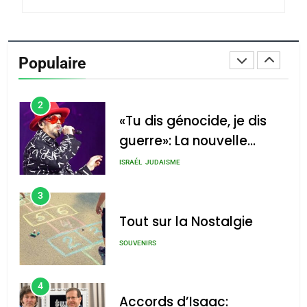
1
Oeil ravageur – Vanessa
De Loya Stauber
Populaire
CINEMA
ISRAÉL
2
«Tu dis génocide, je dis
guerre»: La nouvelle
chanson de Boy George
ISRAÉL
JUDAISME
3
Tout sur la Nostalgie
SOUVENIRS
4
Accords d’Isaac: