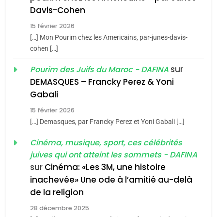
1
Davis-Cohen
Oeil ravageur – Vanessa
15 février 2026
De Loya Stauber
[…] Mon Pourim chez les Americains, par-junes-davis-
CINEMA
ISRAÉL
cohen […]
sur
Pourim des Juifs du Maroc - DAFINA
5
2
2025, l’année la plus
«Tu dis génocide, je dis
DEMASQUES – Francky Perez & Yoni
meurtrière selon le rapport
Gabali
guerre»: La nouvelle
d’ADL contre
chanson de Boy George
FRANCE
ISRAÉL
15 février 2026
ISRAÉL
JUDAISME
l’antisémitisme
[…] Demasques, par Francky Perez et Yoni Gabali […]
6
3
Cinéma, musique, sport, ces célébrités
FIÈRE, DIGNE ET RÉSILIENTE :
Tout sur la Nostalgie
juives qui ont atteint les sommets - DAFINA
POURQUOI JE REVENDIQUE
sur
Cinéma: «Les 3M, une histoire
SOUVENIRS
MA JUDAÏTE par Thérèse
ISRAÉL
JUDAISME
inachevée» Une ode à l’amitié au-delà
Zrihen-Dvir
de la religion
7
4
CE QUI NOUS MANQUE –
Accords d’Isaac:
28 décembre 2025