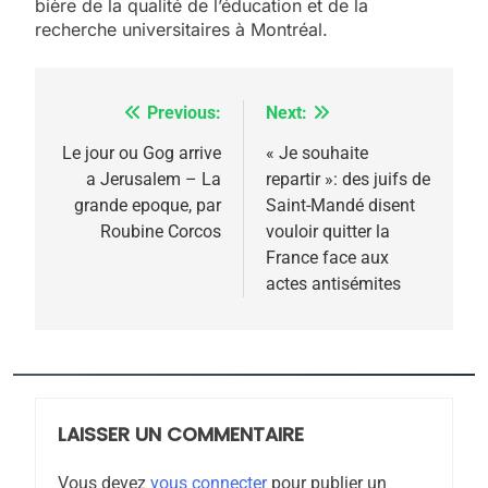
bière de la qualité de l’éducation et de la
recherche universitaires à Montréal.
Previous:
Next:
Navigation
de
Le jour ou Gog arrive
« Je souhaite
a Jerusalem – La
repartir »: des juifs de
l’article
grande epoque, par
Saint-Mandé disent
Roubine Corcos
vouloir quitter la
5
France face aux
2025, l’année la plus
actes antisémites
meurtrière selon le
rapport d’ADL contre
FRANCE
ISRAÉL
l’antisémitisme
6
FIÈRE, DIGNE ET RÉSILIENTE :
LAISSER UN COMMENTAIRE
POURQUOI JE REVENDIQUE
MA JUDAÏTE par Thérèse
ISRAÉL
JUDAISME
Vous devez
vous connecter
pour publier un