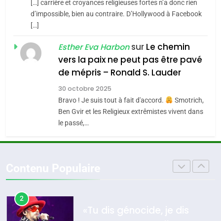
Jacques Hadida
[…] carrière et croyances religieuses fortes n’a donc rien
l’alliance pourrait
d’impossible, bien au contraire. D’Hollywood à Facebook
s’étendre à 13 pays
JUDAISME
ISRAÉL
JUDAISME
[…]
d’Amérique latine
8
sur
Le chemin
Esther Eva Harbon
5
Maroc : Les amandes de
2025, l’année la plus
vers la paix ne peut pas être pavé
Tafraout, le miel de Tadla
meurtrière selon le
de mépris – Ronald S. Lauder
Azilal consacrés produits
rapport d’ADL contre
DAFINA
MAROC
30 octobre 2025
FRANCE
ISRAÉL
du terroir
l’antisémitisme
Bravo ! Je suis tout à fait d'accord.
Smotrich,
1
6
Ben Gvir et les Religieux extrêmistes vivent dans
Oeil ravageur – Vanessa De
FIÈRE, DIGNE ET RÉSILIENTE :
le passé,…
Loya Stauber
POURQUOI JE REVENDIQUE
MA JUDAÏTE par Thérèse
CINEMA
ISRAÉL
ISRAÉL
JUDAISME
Zrihen-Dvir
Contenu Populaire
2
7
«Tu dis génocide, je dis
CE QUI NOUS MANQUE –
guerre»: La nouvelle
Jacques Hadida
chanson de Boy George
ISRAÉL
JUDAISME
JUDAISME