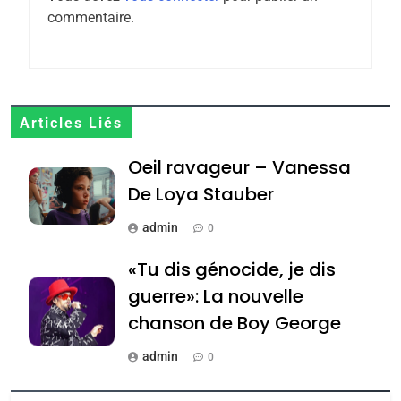
Zrihen-Dvir
commentaire.
7
CE QUI NOUS MANQUE –
Jacques Hadida
JUDAISME
Articles Liés
8
Oeil ravageur – Vanessa
Maroc : Les amandes de
De Loya Stauber
Tafraout, le miel de Tadla
Azilal consacrés produits
admin
DAFINA
MAROC
0
du terroir
«Tu dis génocide, je dis
1
Oeil ravageur – Vanessa
guerre»: La nouvelle
De Loya Stauber
chanson de Boy George
CINEMA
ISRAÉL
admin
0
2
Tout sur la Nostalgie