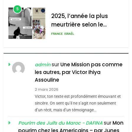
rapport d’ADL contre
d’ADL contre
FRANCE
ISRAÉL
l’antisémitisme
l’antisémitisme
6
FIÈRE, DIGNE ET RÉSILIENTE :
admin
0
POURQUOI JE REVENDIQUE
MA JUDAÏTE par Thérèse
ISRAÉL
JUDAISME
Zrihen-Dvir
7
sur
Une Mission pas comme
admin
CE QUI NOUS MANQUE –
les autres, par Victor Ihiya
Jacques Hadida
Assouline
JUDAISME
2 mars 2026
Victor, ton texte est profondément émouvant et
8
Maroc : Les amandes de
sincère. On sent qu’il ne s’agit non seulement
d’un récit, mais d’un témoignage…
Tafraout, le miel de Tadla
Azilal consacrés produits
sur
Mon
Pourim des Juifs du Maroc - DAFINA
DAFINA
MAROC
du terroir
pourim chez les Americains – par Junes