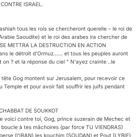
T CONTRE ISRAEL.
shiah tous les rois se chercheront querelle – le roi de
Arabie Saoudite) et le roi des arabes ira chercher de
 PERSE METTRA LA DESTRUCTION EN ACTION
 dans le détroit d'Ormuz…… et tous les peuples auront
t on ? et la réponse du ciel " N'ayez crainte ..le
eur tête Gog montent sur Jerusalem, pour recevoir ce
u Temple et pour avoir fait souffrir les juifs pendant
 CHABBAT DE SOUKKOT
Me voici contre toi, Gog, prince suzerain de Mechec et
une boucle à tes mâchoires (par force TU VIENDRAS)
a perse (l'IRAN),les kouchim (SOUDAN) et Pout (LYBIE)