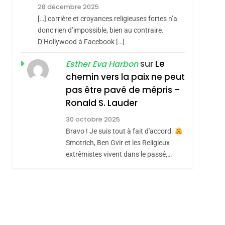
Meurtrière Selon Le
28 décembre 2025
Rapport D’ADL
FRANCE
ISRAÉL
[…] carrière et croyances religieuses fortes n’a
Contre
donc rien d’impossible, bien au contraire.
6
FIÈRE, DIGNE ET
L’antisémitisme
D’Hollywood à Facebook […]
RÉSILIENTE :
sur
Le
Esther Eva Harbon
POURQUOI JE
ISRAÉL
JUDAISME
chemin vers la paix ne peut
REVENDIQUE MA
pas être pavé de mépris –
7
CE QUI NOUS
JUDAÏTE Par Thérèse
Ronald S. Lauder
MANQUE – Jacques
Zrihen-Dvir
30 octobre 2025
Hadida
Bravo ! Je suis tout à fait d'accord.
JUDAISME
Smotrich, Ben Gvir et les Religieux
8
extrêmistes vivent dans le passé,…
Maroc : Les Amandes
De Tafraout, Le Miel
De Tadla Azilal
DAFINA
MAROC
Consacrés Produits
Du Terroir