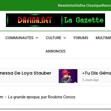
Newsletter
Dafina Classique
Renco
DAFINA
Le Net Des Juifs Du Maroc
COMMUNAUTES
CULTURE
FORUMS
MULTIME
ANNONCES
 Stauber
«Tu Dis Génocide, Je Dis G
3 Jours Ago
lem – La grande epoque, par Roubine Corcos