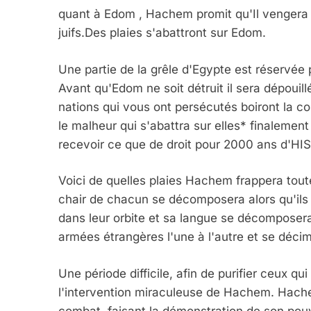
quant à Edom , Hachem promit qu'Il vengera 
juifs.Des plaies s'abattront sur Edom.
Une partie de la grêle d'Egypte est réservée 
Avant qu'Edom ne soit détruit il sera dépouill
nations qui vous ont persécutés boiront la c
le malheur qui s'abattra sur elles* finalemen
recevoir ce que de droit pour 2000 ans d'H
Voici de quelles plaies Hachem frappera tout
chair de chacun se décomposera alors qu'ils 
dans leur orbite et sa langue se décomposer
armées étrangères l'une à l'autre et se décim
Une période difficile, afin de purifier ceux q
l'intervention miraculeuse de Hachem. Hach
combat, faisant la démonstration de son pouv