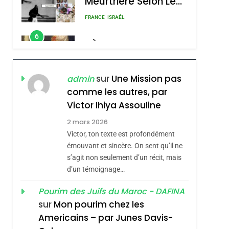
Meurtrière Selon Le
Rapport D’ADL
FRANCE
ISRAÉL
Contre
6
FIÈRE, DIGNE ET
L’antisémitisme
RÉSILIENTE :
POURQUOI JE
ISRAÉL
JUDAISME
sur
Une Mission pas
admin
REVENDIQUE MA
comme les autres, par
7
CE QUI NOUS
JUDAÏTE Par Thérèse
Victor Ihiya Assouline
MANQUE – Jacques
Zrihen-Dvir
2 mars 2026
Hadida
Victor, ton texte est profondément
JUDAISME
émouvant et sincère. On sent qu’il ne
8
s’agit non seulement d’un récit, mais
Maroc : Les Amandes
d’un témoignage…
De Tafraout, Le Miel
De Tadla Azilal
Pourim des Juifs du Maroc - DAFINA
DAFINA
MAROC
sur
Mon pourim chez les
Consacrés Produits
1
Americains – par Junes Davis-
Oeil Ravageur –
Du Terroir