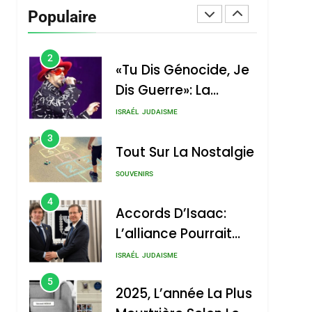
Vanessa De Loya
Populaire
Stauber
CINEMA
ISRAÉL
2
«Tu Dis Génocide, Je
Dis Guerre»: La
Nouvelle Chanson De
ISRAÉL
JUDAISME
Boy George
3
Tout Sur La Nostalgie
SOUVENIRS
4
Accords D’Isaac:
L’alliance Pourrait
S’étendre À 13 Pays
ISRAÉL
JUDAISME
D’Amérique Latine
5
2025, L’année La Plus