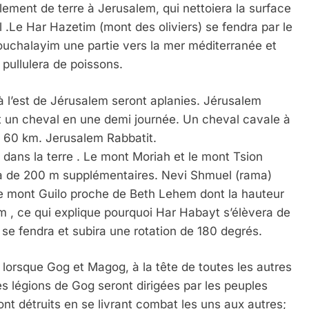
lement de terre à Jerusalem, qui nettoiera la surface
sol .Le Har Hazetim (mont des oliviers) se fendra par le
ouchalayim une partie vers la mer méditerranée et
 pullulera de poissons.
 à l’est de Jérusalem seront aplanies. Jérusalem
urt un cheval en une demi journée. Un cheval cavale à
) 60 km. Jerusalem Rabbatit.
 dans la terre . Le mont Moriah et le mont Tsion
ra de 200 m supplémentaires. Nevi Shmuel (rama)
le mont Guilo proche de Beth Lehem dont la hauteur
m , ce qui explique pourquoi Har Habayt s’élèvera de
se fendra et subira une rotation de 180 degrés.
 lorsque Gog et Magog, à la tête de toutes les autres
 légions de Gog seront dirigées par les peuples
nt détruits en se livrant combat les uns aux autres;