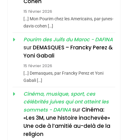
Cohen
Vanessa De Loya
Stauber
15 février 2026
CINEMA
ISRAÉL
[…] Mon Pourim chez les Americains, par-junes-
2
davis-cohen […]
«Tu Dis Génocide, Je
Dis Guerre»: La
Pourim des Juifs du Maroc - DAFINA
sur
DEMASQUES – Francky Perez &
Nouvelle Chanson De
ISRAÉL
JUDAISME
Yoni Gabali
Boy George
3
15 février 2026
Tout Sur La Nostalgie
[…] Demasques, par Francky Perez et Yoni
SOUVENIRS
Gabali […]
4
Cinéma, musique, sport, ces
Accords D’Isaac:
célébrités juives qui ont atteint les
L’alliance Pourrait
sur
Cinéma:
sommets - DAFINA
S’étendre À 13 Pays
ISRAÉL
JUDAISME
«Les 3M, une histoire inachevée»
D’Amérique Latine
Une ode à l’amitié au-delà de la
5
2025, L’année La Plus
religion