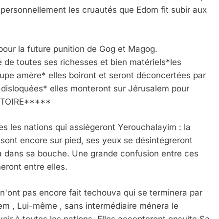
personnellement les cruautés que Edom fit subir aux
pour la future punition de Gog et Magog.
é de toutes ses richesses et bien matériels*les
oupe amère* elles boiront et seront déconcertées par
t disloquées* elles monteront sur Jérusalem pour
ISTOIRE*****
es les nations qui assiégeront Yerouchalayim : la
sont encore sur pied, ses yeux se désintégreront
a dans sa bouche. Une grande confusion entre ces
eront entre elles.
ui n'ont pas encore fait techouva qui se terminera par
em , Lui-même , sans intermédiaire ménera le
oir à toutes les nations. Elles accepteront ensuite Sa