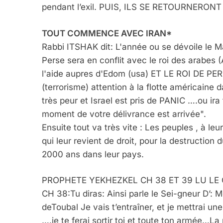
pendant l’exil. PUIS, ILS SE RETOURNERON
TOUT COMMENCE AVEC IRAN*
Rabbi ITSHAK dit: L'année ou se dévoile le Ma
Perse sera en conflit avec le roi des arabes (
l'aide aupres d'Edom (usa) ET LE ROI DE
(terrorisme) attention à la flotte américaine
très peur et Israel est pris de PANIC ….ou ira 
moment de votre délivrance est arrivée".
Ensuite tout va très vite : Les peuples , à l
qui leur revient de droit, pour la destruction d
2000 ans dans leur pays.
PROPHETE YEKHEZKEL CH 38 ET 39 LU LE
CH 38:Tu diras: Ainsi parle le Sei-gneur D’: 
deToubal Je vais t’entraîner, et je mettrai 
….je te ferai sortir toi et toute ton armée…L