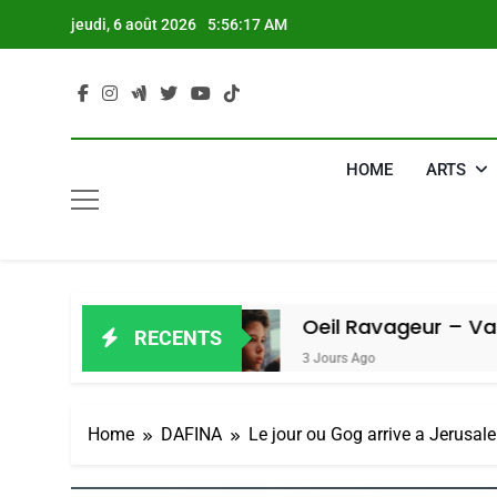
Skip
jeudi, 6 août 2026
5:56:18 AM
to
content
HOME
ARTS
el
Oeil Ravageur – Vanessa De Loya
RECENTS
3 Jours Ago
Home
DAFINA
Le jour ou Gog arrive a Jerusa