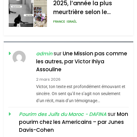
l’antisémitisme
2025, l’année la plus
meurtrière selon le
admin
0
rapport d’ADL contre
FRANCE
ISRAÉL
l’antisémitisme
6
FIÈRE, DIGNE ET RÉSILIENTE :
POURQUOI JE REVENDIQUE
sur
Une Mission pas comme
admin
MA JUDAÏTE par Thérèse
les autres, par Victor Ihiya
ISRAÉL
JUDAISME
Assouline
Zrihen-Dvir
7
2 mars 2026
CE QUI NOUS MANQUE –
Victor, ton texte est profondément émouvant et
Jacques Hadida
sincère. On sent qu’il ne s’agit non seulement
d’un récit, mais d’un témoignage…
JUDAISME
sur
Mon
Pourim des Juifs du Maroc - DAFINA
8
pourim chez les Americains – par Junes
Maroc : Les amandes de
Davis-Cohen
Tafraout, le miel de Tadla