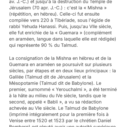
av. J.-C.) et jusqu'à la destruction du Temple de
Jérusalem (70 apr. J.-C.) : c'est la « Mishna »
(répétition, en hébreu). Celle-ci fut ensuite
compilée vers 220 à Tibériade, sous l'égide de
rabbi Yehuda Hanassi. Puis, jusqu'au VIIe siècle,
elle fut enrichie de la « Guemara » (complément
en araméen, langue dans laquelle elle est rédigée)
qui représente 90 % du Talmud.
La consignation de la Mishna en hébreu et de la
Guemara en araméen se poursuivit sur plusieurs
siècles, par étapes et en deux lieux principaux : la
Galilée (Talmud dit de Jérusalem) et la
Mésopotamie (Talmud dit de Babylone). Le
premier, surnommé « Yerouchalmi », a été terminé
à la hâte au milieu du IVe siècle, tandis que le
second, appelé « Babli », a vu sa rédaction
achevée au VIe siècle. Le Talmud de Babylone
(imprimé intégralement pour la première fois à
Venise entre 1520 et 1523 par le chrétien Daniel
Bomberg) est réputé avoir une autorité supérieure