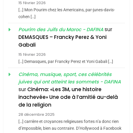
15 février 2026
Azilal consacrés produits
DAFINA
MAROC
[…] Mon Pourim chez les Americains, par-junes-davis-
du terroir
cohen […]
1
Oeil ravageur – Vanessa
sur
Pourim des Juifs du Maroc - DAFINA
De Loya Stauber
DEMASQUES – Francky Perez & Yoni
5
Gabali
CINEMA
ISRAÉL
2025, l’année la plus
15 février 2026
meurtrière selon le rapport
2
[…] Demasques, par Francky Perez et Yoni Gabali […]
«Tu dis génocide, je dis
d’ADL contre
FRANCE
ISRAÉL
guerre»: La nouvelle
Cinéma, musique, sport, ces célébrités
l’antisémitisme
juives qui ont atteint les sommets - DAFINA
chanson de Boy George
6
ISRAÉL
JUDAISME
FIÈRE, DIGNE ET RÉSILIENTE :
sur
Cinéma: «Les 3M, une histoire
inachevée» Une ode à l’amitié au-delà
POURQUOI JE REVENDIQUE
3
de la religion
MA JUDAÏTE par Thérèse
Tout sur la Nostalgie
ISRAÉL
JUDAISME
Zrihen-Dvir
28 décembre 2025
SOUVENIRS
[…] carrière et croyances religieuses fortes n’a donc rien
7
CE QUI NOUS MANQUE –
d’impossible, bien au contraire. D’Hollywood à Facebook