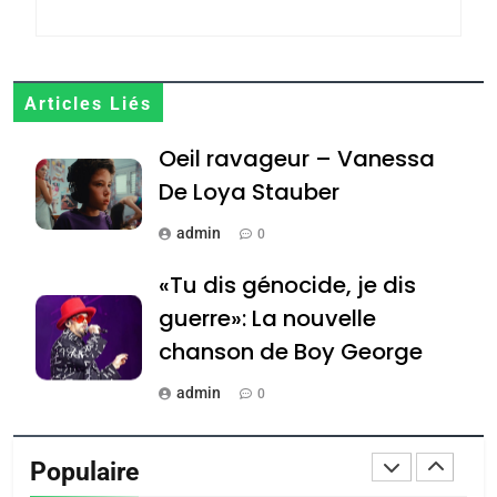
POURQUOI JE REVENDIQUE
MA JUDAÏTE par Thérèse
ISRAÉL
JUDAISME
Zrihen-Dvir
7
Articles Liés
CE QUI NOUS MANQUE –
Oeil ravageur – Vanessa
Jacques Hadida
De Loya Stauber
JUDAISME
admin
0
8
Maroc : Les amandes de
«Tu dis génocide, je dis
Tafraout, le miel de Tadla
guerre»: La nouvelle
Azilal consacrés produits
DAFINA
MAROC
chanson de Boy George
du terroir
1
admin
0
Oeil ravageur – Vanessa
Tout sur la Nostalgie
De Loya Stauber
Populaire
admin
CINEMA
ISRAÉL
0