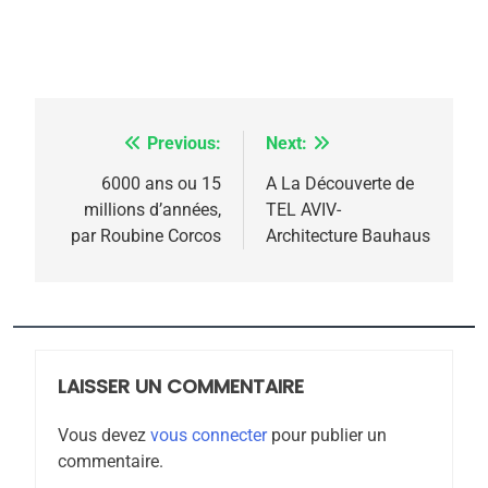
Previous:
Next:
Navigation
de
6000 ans ou 15
A La Découverte de
millions d’années,
TEL AVIV-
l’article
par Roubine Corcos
Architecture Bauhaus
5
2025, l’année la plus
meurtrière selon le
rapport d’ADL contre
LAISSER UN COMMENTAIRE
FRANCE
ISRAÉL
l’antisémitisme
Vous devez
vous connecter
pour publier un
6
commentaire.
FIÈRE, DIGNE ET RÉSILIENTE :