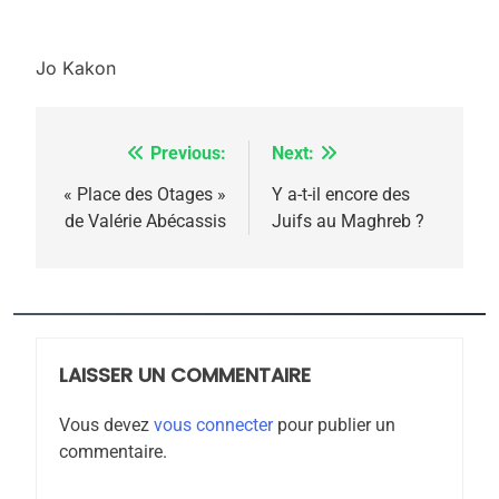
rapport d’ADL contre
FRANCE
ISRAÉL
l’antisémitisme
Jo Kakon
6
FIÈRE, DIGNE ET RÉSILIENTE :
POURQUOI JE REVENDIQUE
Previous:
Next:
Navigation
MA JUDAÏTE par Thérèse
ISRAÉL
JUDAISME
de
« Place des Otages »
Y a-t-il encore des
Zrihen-Dvir
de Valérie Abécassis
Juifs au Maghreb ?
7
l’article
CE QUI NOUS MANQUE –
Jacques Hadida
JUDAISME
LAISSER UN COMMENTAIRE
8
Maroc : Les amandes de
Vous devez
vous connecter
pour publier un
Tafraout, le miel de Tadla
commentaire.
Azilal consacrés produits
DAFINA
MAROC
du terroir