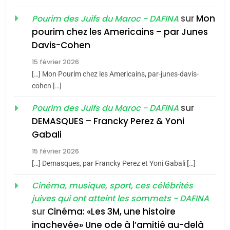
sur
Mon
Pourim des Juifs du Maroc - DAFINA
8
pourim chez les Americains – par Junes
Maroc : Les amandes de
Davis-Cohen
Tafraout, le miel de Tadla
15 février 2026
Azilal consacrés produits
DAFINA
MAROC
[…] Mon Pourim chez les Americains, par-junes-davis-
du terroir
cohen […]
1
Oeil ravageur – Vanessa
sur
Pourim des Juifs du Maroc - DAFINA
De Loya Stauber
DEMASQUES – Francky Perez & Yoni
5
Gabali
CINEMA
ISRAÉL
2025, l’année la plus
15 février 2026
meurtrière selon le rapport
2
[…] Demasques, par Francky Perez et Yoni Gabali […]
«Tu dis génocide, je dis
d’ADL contre
FRANCE
ISRAÉL
guerre»: La nouvelle
Cinéma, musique, sport, ces célébrités
l’antisémitisme
juives qui ont atteint les sommets - DAFINA
chanson de Boy George
6
ISRAÉL
JUDAISME
FIÈRE, DIGNE ET RÉSILIENTE :
sur
Cinéma: «Les 3M, une histoire
inachevée» Une ode à l’amitié au-delà
POURQUOI JE REVENDIQUE
3