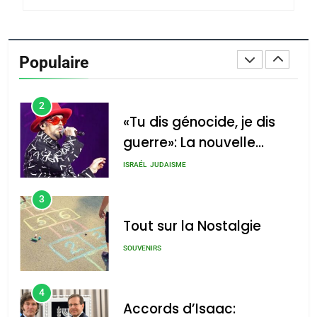
1
Oeil ravageur – Vanessa
De Loya Stauber
Populaire
CINEMA
ISRAÉL
2
«Tu dis génocide, je dis
guerre»: La nouvelle
chanson de Boy George
ISRAÉL
JUDAISME
3
Tout sur la Nostalgie
SOUVENIRS
4
Accords d’Isaac: