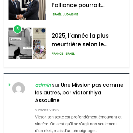
l’alliance pourrait
s’étendre à 13 pays
ISRAÉL
JUDAISME
d’Amérique latine
5
2025, l’année la plus
meurtrière selon le
rapport d’ADL contre
FRANCE
ISRAÉL
l’antisémitisme
6
FIÈRE, DIGNE ET RÉSILIENTE :
POURQUOI JE REVENDIQUE
sur
Une Mission pas comme
admin
MA JUDAÏTE par Thérèse
les autres, par Victor Ihiya
ISRAÉL
JUDAISME
Assouline
Zrihen-Dvir
7
2 mars 2026
CE QUI NOUS MANQUE –
Victor, ton texte est profondément émouvant et
Jacques Hadida
sincère. On sent qu’il ne s’agit non seulement
d’un récit, mais d’un témoignage…
JUDAISME