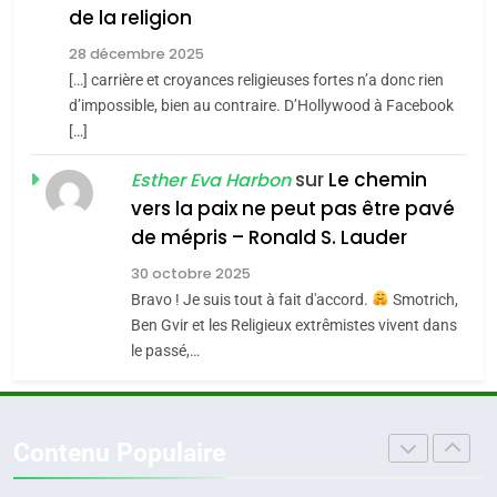
de la religion
MA JUDAÏTE par Thérèse
Tout sur la Nostalgie
ISRAÉL
JUDAISME
Zrihen-Dvir
28 décembre 2025
SOUVENIRS
[…] carrière et croyances religieuses fortes n’a donc rien
7
CE QUI NOUS MANQUE –
d’impossible, bien au contraire. D’Hollywood à Facebook
[…]
Jacques Hadida
4
Accords d’Isaac:
sur
Le chemin
JUDAISME
Esther Eva Harbon
l’alliance pourrait
vers la paix ne peut pas être pavé
s’étendre à 13 pays
8
de mépris – Ronald S. Lauder
ISRAÉL
JUDAISME
Maroc : Les amandes de
d’Amérique latine
30 octobre 2025
Tafraout, le miel de Tadla
5
Bravo ! Je suis tout à fait d'accord.
Smotrich,
2025, l’année la plus
Azilal consacrés produits
DAFINA
MAROC
Ben Gvir et les Religieux extrêmistes vivent dans
meurtrière selon le
du terroir
le passé,…
rapport d’ADL contre
1
FRANCE
ISRAÉL
Oeil ravageur – Vanessa De
l’antisémitisme
Loya Stauber
6
Contenu Populaire
FIÈRE, DIGNE ET RÉSILIENTE :
CINEMA
ISRAÉL
POURQUOI JE REVENDIQUE