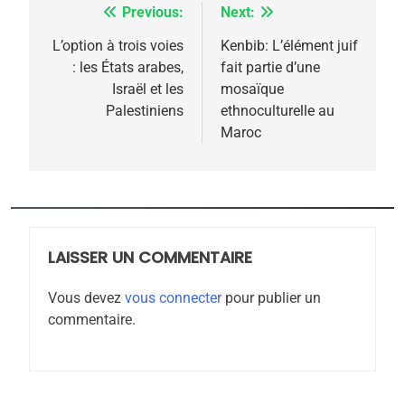
POURQUOI JE REVENDIQUE
Previous:
Next:
Navigation
MA JUDAÏTE par Thérèse
ISRAÉL
JUDAISME
de
L’option à trois voies
Kenbib: L’élément juif
Zrihen-Dvir
: les États arabes,
fait partie d’une
l’article
7
Israël et les
mosaïque
CE QUI NOUS MANQUE –
Palestiniens
ethnoculturelle au
Jacques Hadida
Maroc
JUDAISME
8
Maroc : Les amandes de
Tafraout, le miel de Tadla
LAISSER UN COMMENTAIRE
Azilal consacrés produits
DAFINA
MAROC
du terroir
Vous devez
vous connecter
pour publier un
commentaire.
1
Oeil ravageur – Vanessa
De Loya Stauber
CINEMA
ISRAÉL