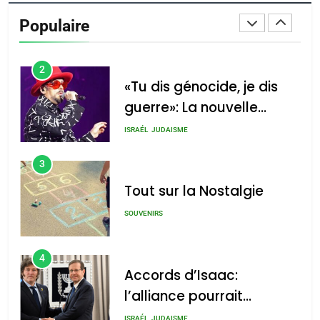
Populaire
2
«Tu dis génocide, je dis
guerre»: La nouvelle
chanson de Boy George
ISRAÉL
JUDAISME
3
Tout sur la Nostalgie
SOUVENIRS
4
Accords d’Isaac:
l’alliance pourrait
s’étendre à 13 pays
ISRAÉL
JUDAISME
d’Amérique latine
5