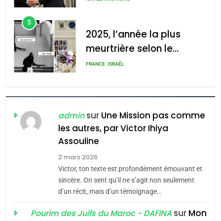
2025, l’année la plus
meurtrière selon le
rapport d’ADL contre
FRANCE
ISRAÉL
l’antisémitisme
6
FIÈRE, DIGNE ET RÉSILIENTE :
POURQUOI JE REVENDIQUE
MA JUDAÏTE par Thérèse
ISRAÉL
JUDAISME
Zrihen-Dvir
sur
Une Mission pas comme
admin
7
les autres, par Victor Ihiya
CE QUI NOUS MANQUE –
Assouline
Jacques Hadida
2 mars 2026
JUDAISME
Victor, ton texte est profondément émouvant et
sincère. On sent qu’il ne s’agit non seulement
8
d’un récit, mais d’un témoignage…
Maroc : Les amandes de
sur
Mon
Pourim des Juifs du Maroc - DAFINA
Tafraout, le miel de Tadla