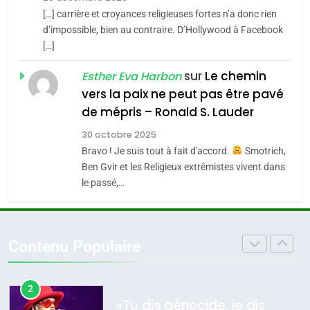
7
4
[…] carrière et croyances religieuses fortes n’a donc rien
CE QUI NOUS MANQUE –
Accords d’Isaac:
d’impossible, bien au contraire. D’Hollywood à Facebook
Jacques Hadida
l’alliance pourrait
[…]
s’étendre à 13 pays
JUDAISME
ISRAÉL
JUDAISME
sur
Le chemin
Esther Eva Harbon
d’Amérique latine
vers la paix ne peut pas être pavé
8
5
de mépris – Ronald S. Lauder
Maroc : Les amandes de
2025, l’année la plus
Tafraout, le miel de Tadla
meurtrière selon le
30 octobre 2025
Azilal consacrés produits
Bravo ! Je suis tout à fait d'accord.
Smotrich,
rapport d’ADL contre
DAFINA
MAROC
FRANCE
ISRAÉL
Ben Gvir et les Religieux extrêmistes vivent dans
du terroir
l’antisémitisme
le passé,…
1
6
Oeil ravageur – Vanessa De
FIÈRE, DIGNE ET RÉSILIENTE :
Loya Stauber
POURQUOI JE REVENDIQUE
Contenu Populaire
MA JUDAÏTE par Thérèse
CINEMA
ISRAÉL
ISRAÉL
JUDAISME
Zrihen-Dvir
2
7
«Tu dis génocide, je dis
CE QUI NOUS MANQUE –