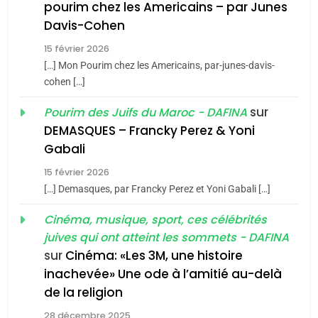
pourim chez les Americains – par Junes
Azilal consacrés produits
DAFINA
MAROC
Davis-Cohen
du terroir
1
15 février 2026
Oeil ravageur – Vanessa
[…] Mon Pourim chez les Americains, par-junes-davis-
De Loya Stauber
cohen […]
CINEMA
ISRAÉL
sur
Pourim des Juifs du Maroc - DAFINA
DEMASQUES – Francky Perez & Yoni
5
2
Gabali
2025, l’année la plus
«Tu dis génocide, je dis
meurtrière selon le rapport
15 février 2026
guerre»: La nouvelle
[…] Demasques, par Francky Perez et Yoni Gabali […]
d’ADL contre
chanson de Boy George
FRANCE
ISRAÉL
ISRAÉL
JUDAISME
l’antisémitisme
Cinéma, musique, sport, ces célébrités
6
3
juives qui ont atteint les sommets - DAFINA
FIÈRE, DIGNE ET RÉSILIENTE :
sur
Cinéma: «Les 3M, une histoire
Tout sur la Nostalgie
POURQUOI JE REVENDIQUE
inachevée» Une ode à l’amitié au-delà
MA JUDAÏTE par Thérèse
SOUVENIRS
de la religion
ISRAÉL
JUDAISME
Zrihen-Dvir
28 décembre 2025