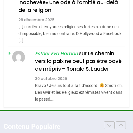
inachevée» Une ode à l’amitié au-delà
POURQUOI JE REVENDIQUE
3
de la religion
MA JUDAÏTE par Thérèse
Tout sur la Nostalgie
ISRAÉL
JUDAISME
Zrihen-Dvir
28 décembre 2025
SOUVENIRS
[…] carrière et croyances religieuses fortes n’a donc rien
7
CE QUI NOUS MANQUE –
d’impossible, bien au contraire. D’Hollywood à Facebook
[…]
Jacques Hadida
4
Accords d’Isaac:
sur
Le chemin
JUDAISME
Esther Eva Harbon
l’alliance pourrait
vers la paix ne peut pas être pavé
s’étendre à 13 pays
8
de mépris – Ronald S. Lauder
ISRAÉL
JUDAISME
Maroc : Les amandes de
d’Amérique latine
30 octobre 2025
Tafraout, le miel de Tadla
5
Bravo ! Je suis tout à fait d'accord.
Smotrich,
2025, l’année la plus
Azilal consacrés produits
DAFINA
MAROC
Ben Gvir et les Religieux extrêmistes vivent dans
meurtrière selon le
du terroir
le passé,…
rapport d’ADL contre
1
FRANCE
ISRAÉL
Oeil ravageur – Vanessa De
l’antisémitisme
Loya Stauber
6
Contenu Populaire
FIÈRE, DIGNE ET RÉSILIENTE :
CINEMA
ISRAÉL