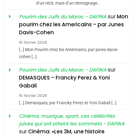
d’un récit, mais d’un témoignage…
JUDAISME
sur
Mon
Pourim des Juifs du Maroc - DAFINA
8
pourim chez les Americains – par Junes
Maroc : Les amandes de
Davis-Cohen
Tafraout, le miel de Tadla
15 février 2026
Azilal consacrés produits
DAFINA
MAROC
[…] Mon Pourim chez les Americains, par-junes-davis-
du terroir
cohen […]
1
Oeil ravageur – Vanessa
sur
Pourim des Juifs du Maroc - DAFINA
De Loya Stauber
DEMASQUES – Francky Perez & Yoni
5
Gabali
CINEMA
ISRAÉL
2025, l’année la plus
15 février 2026
meurtrière selon le rapport
2
[…] Demasques, par Francky Perez et Yoni Gabali […]
«Tu dis génocide, je dis
d’ADL contre
FRANCE
ISRAÉL
guerre»: La nouvelle
Cinéma, musique, sport, ces célébrités
l’antisémitisme
juives qui ont atteint les sommets - DAFINA
chanson de Boy George
6
ISRAÉL
JUDAISME
FIÈRE, DIGNE ET RÉSILIENTE :
sur
Cinéma: «Les 3M, une histoire