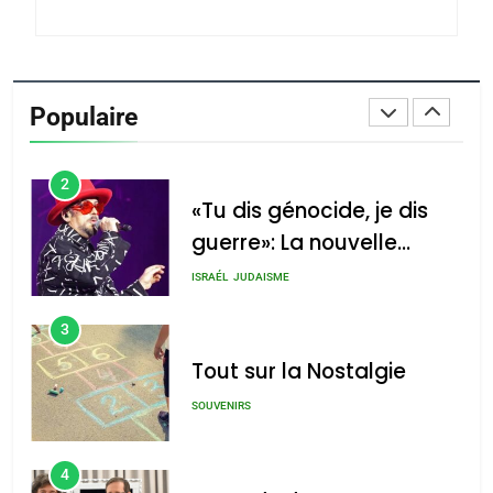
du terroir
1
Oeil ravageur – Vanessa
De Loya Stauber
Populaire
CINEMA
ISRAÉL
2
«Tu dis génocide, je dis
guerre»: La nouvelle
chanson de Boy George
ISRAÉL
JUDAISME
3
Tout sur la Nostalgie
SOUVENIRS
4