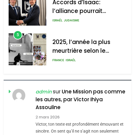
Accords d’Isaac:
l’alliance pourrait
s’étendre à 13 pays
ISRAÉL
JUDAISME
d’Amérique latine
5
2025, l’année la plus
meurtrière selon le
rapport d’ADL contre
FRANCE
ISRAÉL
l’antisémitisme
6
FIÈRE, DIGNE ET RÉSILIENTE :
POURQUOI JE REVENDIQUE
sur
Une Mission pas comme
admin
MA JUDAÏTE par Thérèse
les autres, par Victor Ihiya
ISRAÉL
JUDAISME
Assouline
Zrihen-Dvir
7
2 mars 2026
CE QUI NOUS MANQUE –
Victor, ton texte est profondément émouvant et
Jacques Hadida
sincère. On sent qu’il ne s’agit non seulement