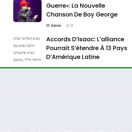
Guerre»: La Nouvelle
Chanson De Boy George
Admin
0
Accords D’Isaac: L’alliance
נשיא המדינה יצחק
הרצוג נפגש עם
Pourrait S’étendre À 13 Pays
נשיא ארגנטינה
ssa De Loya Stauber
D’Amérique Latine
חוויאר מיליי, במשכן
הנשיא בירושלים.
Admin
0
צילום: חיים צח /
לע"מ Photos By
: Haim Zach /
GPO