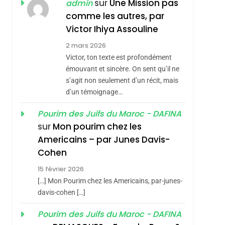
sémitisme
ISRAÉL
JUDAISME
sur
Une Mission pas
admin
REVENDIQUE MA
comme les autres, par
7
CE QUI NOUS
JUDAÏTE Par Thérèse
Victor Ihiya Assouline
MANQUE – Jacques
Zrihen-Dvir
2 mars 2026
Hadida
Victor, ton texte est profondément
JUDAISME
émouvant et sincère. On sent qu’il ne
8
s’agit non seulement d’un récit, mais
Maroc : Les Amandes
d’un témoignage…
De Tafraout, Le Miel
De Tadla Azilal
Pourim des Juifs du Maroc - DAFINA
DAFINA
MAROC
sur
Mon pourim chez les
Consacrés Produits
hérèse Zrihen-
1
Americains – par Junes Davis-
Oeil Ravageur –
Du Terroir
Cohen
Vanessa De Loya
15 février 2026
Stauber
CINEMA
ISRAÉL
[…] Mon Pourim chez les Americains, par-junes-
2
davis-cohen […]
«Tu Dis Génocide, Je
Pourim des Juifs du Maroc - DAFINA
Dis Guerre»: La