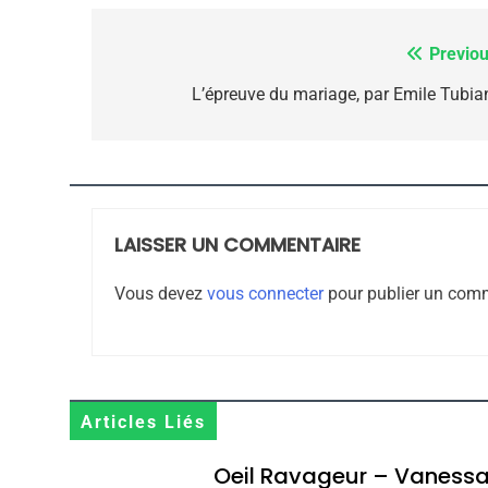
Previou
Navigation
de
L’épreuve du mariage, par Emile Tubia
CE QUI NOUS MANQUE
l’article
JUDAISME
LAISSER UN COMMENTAIRE
8
Vous devez
vous connecter
pour publier un comm
Maroc : Les Amandes D
Terroir
Articles Liés
DAFINA
MAROC
Oeil Ravageur – Vaness