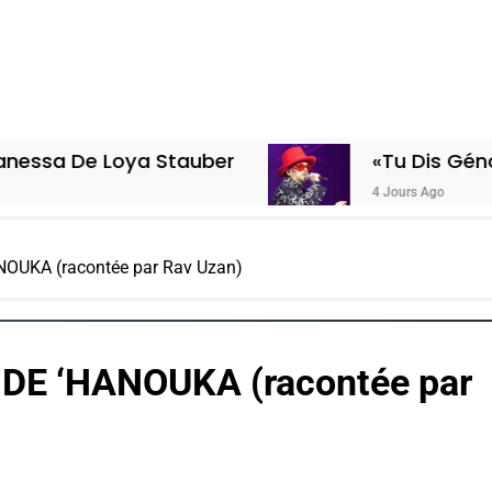
Loya Stauber
«Tu Dis Génocide, Je D
4 Jours Ago
OUKA (racontée par Rav Uzan)
DE ‘HANOUKA (racontée par