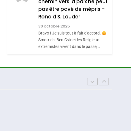
chemin vers la paix ne peut
ISRAÉL
JUDAISME
REVENDIQUE MA
pas être pavé de mépris –
7
CE QUI NOUS
JUDAÏTE Par Thérèse
Ronald S. Lauder
MANQUE – Jacques
Zrihen-Dvir
30 octobre 2025
Hadida
Bravo ! Je suis tout à fait d'accord.
JUDAISME
Smotrich, Ben Gvir et les Religieux
8
extrêmistes vivent dans le passé,…
Maroc : Les Amandes
De Tafraout, Le Miel
De Tadla Azilal
DAFINA
MAROC
Consacrés Produits
Du Terroir