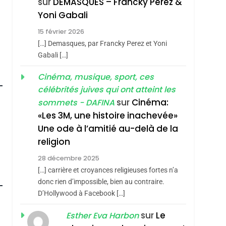
sur
DEMASQUES – Francky Perez &
Nouvelle Chanson De
ISRAÉL
JUDAISME
Yoni Gabali
Boy George
3
15 février 2026
Tout Sur La Nostalgie
[…] Demasques, par Francky Perez et Yoni
SOUVENIRS
Gabali […]
4
Cinéma, musique, sport, ces
Accords D’Isaac:
célébrités juives qui ont atteint les
L’alliance Pourrait
sur
Cinéma:
sommets - DAFINA
S’étendre À 13 Pays
ISRAÉL
JUDAISME
«Les 3M, une histoire inachevée»
D’Amérique Latine
Une ode à l’amitié au-delà de la
5
2025, L’année La Plus
religion
Meurtrière Selon Le
28 décembre 2025
Rapport D’ADL
FRANCE
ISRAÉL
[…] carrière et croyances religieuses fortes n’a
roduits Du
Contre
donc rien d’impossible, bien au contraire.
6
FIÈRE, DIGNE ET
D’Hollywood à Facebook […]
L’antisémitisme
RÉSILIENTE :
sur
Le
Esther Eva Harbon
POURQUOI JE