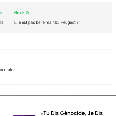
s:
Next:
na
Elle est pas belle ma 403 Peugeot ?
 – Jacques Hadida
entaire.
e Tafraout, Le Miel De Tadla Azilal Consacrés P
a
«Tu Dis Génocide, Je Dis