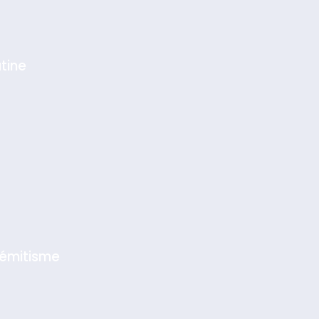
tine
sémitisme