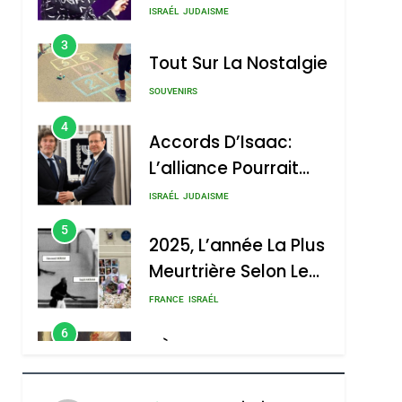
Nouvelle Chanson De
ISRAÉL
JUDAISME
Boy George
3
Tout Sur La Nostalgie
SOUVENIRS
4
Accords D’Isaac:
L’alliance Pourrait
S’étendre À 13 Pays
ISRAÉL
JUDAISME
D’Amérique Latine
5
2025, L’année La Plus
Meurtrière Selon Le
Rapport D’ADL
FRANCE
ISRAÉL
Contre
6
FIÈRE, DIGNE ET
L’antisémitisme
RÉSILIENTE :
POURQUOI JE