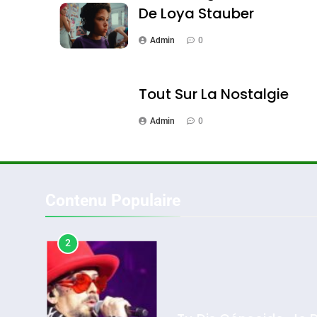
De Loya Stauber
Admin
0
1
Tout Sur La Nostalgie
Admin
0
Oeil Ravageur – Vane
CINEMA
ISRAÉL
Contenu Populaire
2
2025, L’année La Plus