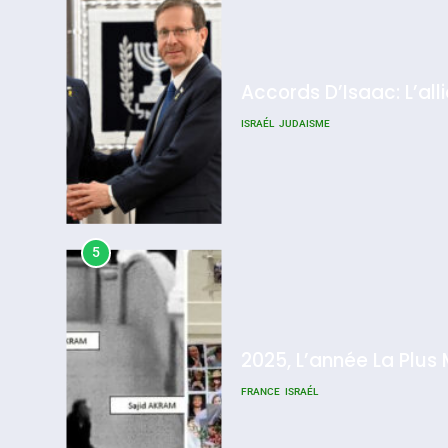
Accords D’Isaac: L’all
ISRAÉL
JUDAISME
5
2025, L’année La Plus
FRANCE
ISRAÉL