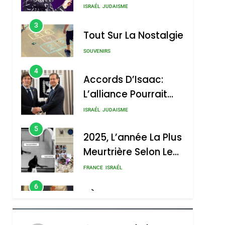
Nouvelle Chanson De
ISRAÉL
JUDAISME
Boy George
3
Tout Sur La Nostalgie
SOUVENIRS
4
Accords D’Isaac:
L’alliance Pourrait
S’étendre À 13 Pays
ISRAÉL
JUDAISME
D’Amérique Latine
5
2025, L’année La Plus
Meurtrière Selon Le
Rapport D’ADL
FRANCE
ISRAÉL
Contre
6
FIÈRE, DIGNE ET
L’antisémitisme
RÉSILIENTE :
POURQUOI JE