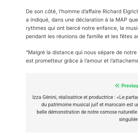
6
De son côté, l’homme d’affaire Richard Elgri
a indiqué, dans une déclaration à la MAP que 
rythmes qui ont bercé notre enfance, la mus
FIÈRE, DIGNE ET RÉSIL
pendant les réunions de famille et les fêtes 
Dvir
“Malgré la distance qui nous sépare de notre 
ISRAÉL
JUDAISME
est prometteur grâce à l’amour et l’attachemen
Previou
Navigation
7
de
Izza Génini, réalisatrice et productrice : «Le part
du patrimoine musical juif et marocain est u
l’article
belle démonstration de notre osmose naturelle 
singulièr
CE QUI NOUS MANQUE
JUDAISME