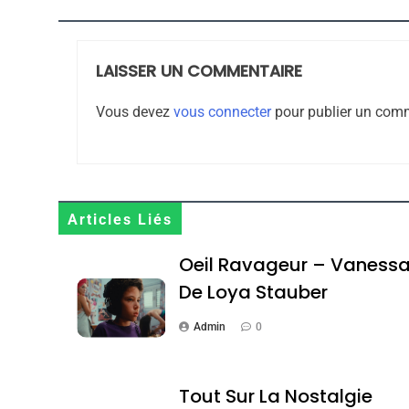
LAISSER UN COMMENTAIRE
8
Vous devez
vous connecter
pour publier un comm
Maroc : Les Amandes D
Terroir
Articles Liés
DAFINA
MAROC
Oeil Ravageur – Vaness
De Loya Stauber
Admin
0
1
Tout Sur La Nostalgie