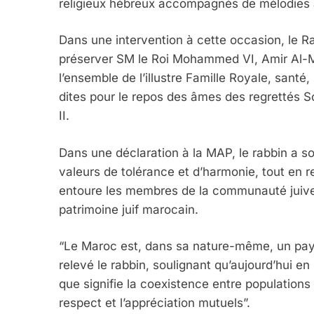
religieux hébreux accompagnés de mélodies
Dans une intervention à cette occasion, le R
préserver SM le Roi Mohammed VI, Amir Al-Mo
l’ensemble de l’illustre Famille Royale, santé
dites pour le repos des âmes des regretté
II.
5
Dans une déclaration à la MAP, le rabbin a s
valeurs de tolérance et d’harmonie, tout en 
entoure les membres de la communauté juive 
patrimoine juif marocain.
2025, L’année La Plus
FRANCE
ISRAÉL
“Le Maroc est, dans sa nature-même, un pays 
relevé le rabbin, soulignant qu’aujourd’hui e
que signifie la coexistence entre populations
respect et l’appréciation mutuels”.