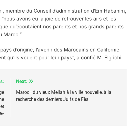
chi, membre du Conseil d’administration d’Em Habanim,
“nous avons eu la joie de retrouver les airs et les
ique qu’écoutaient nos parents et nos grands parents
IENTE : POURQUOI JE REVENDIQUE MA JUDAÏTE Par T
au Maroc.”
pays d’origine, l’avenir des Marocains en Californie
t qu’ils vouent pour leur pays”, a confié M. Elgrichi.
s:
Next:
age
Maroc : du vieux Mellah à la ville nouvelle, à la
ne
recherche des derniers Juifs de Fès
et
e»
 – Jacques Hadida