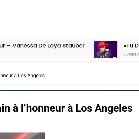
a De Loya Stauber
«Tu Dis Génocide,
6 Jours Ago
onneur à Los Angeles
in à l’honneur à Los Angeles