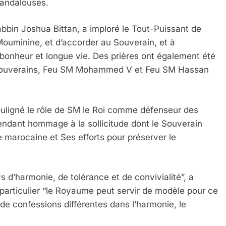
 andalouses.
abbin Joshua Bittan, a imploré le Tout-Puissant de
uminine, et d’accorder au Souverain, et à
, bonheur et longue vie. Des prières ont également été
s Souverains, Feu SM Mohammed V et Feu SM Hassan
ouligné le rôle de SM le Roi comme défenseur des
rendant hommage à la sollicitude dont le Souverain
marocaine et Ses efforts pour préserver le
 Meurtrière Selon Le Rapport D’ADL Contre L’anti
d’harmonie, de tolérance et de convivialité”, a
n particulier “le Royaume peut servir de modèle pour ce
 de confessions différentes dans l’harmonie, le