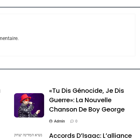
entaire.
e Tafraout, Le Miel De Tadla Azilal Consacrés P
a
«Tu Dis Génocide, Je Dis
Guerre»: La Nouvelle
Chanson De Boy George
Admin
0
Accords D’Isaac: L’alliance
נשיא המדינה יצחק