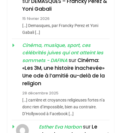
sur
DEMASQUES – Francky Perez &
Nouvelle Chanson De
ISRAÉL
JUDAISME
Yoni Gabali
Boy George
3
15 février 2026
Tout Sur La Nostalgie
[…] Demasques, par Francky Perez et Yoni
SOUVENIRS
Gabali […]
4
Cinéma, musique, sport, ces
Accords D’Isaac:
célébrités juives qui ont atteint les
L’alliance Pourrait
sur
Cinéma:
sommets - DAFINA
S’étendre À 13 Pays
ISRAÉL
JUDAISME
«Les 3M, une histoire inachevée»
D’Amérique Latine
Une ode à l’amitié au-delà de la
5
2025, L’année La Plus
religion
Meurtrière Selon Le
28 décembre 2025
Rapport D’ADL
FRANCE
ISRAÉL
[…] carrière et croyances religieuses fortes n’a
Contre
donc rien d’impossible, bien au contraire.
6
FIÈRE, DIGNE ET
D’Hollywood à Facebook […]
L’antisémitisme
RÉSILIENTE :
sur
Le
Esther Eva Harbon
POURQUOI JE