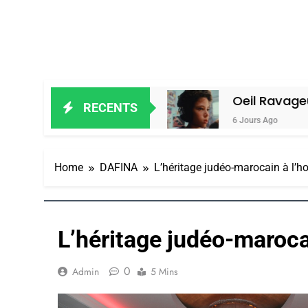
 Alain Amiel
Oeil Ravageur – Vaness
RECENTS
6 Jours Ago
Home
DAFINA
L’héritage judéo-marocain à l’h
L’héritage judéo-maroca
0
Admin
5 Mins