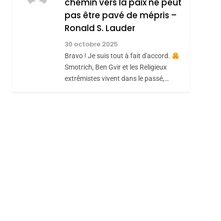
chemin vers la paix ne peut
ISRAÉL
JUDAISME
REVENDIQUE MA
pas être pavé de mépris –
7
CE QUI NOUS
JUDAÏTE Par Thérèse
Ronald S. Lauder
MANQUE – Jacques
Zrihen-Dvir
30 octobre 2025
Hadida
Bravo ! Je suis tout à fait d'accord.
JUDAISME
Smotrich, Ben Gvir et les Religieux
8
extrêmistes vivent dans le passé,…
Maroc : Les Amandes
De Tafraout, Le Miel
De Tadla Azilal
DAFINA
MAROC
Consacrés Produits
Du Terroir
sémitisme