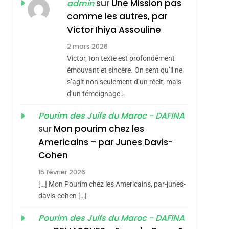
ISRAÉL
JUDAISME
sur
Une Mission pas
admin
REVENDIQUE MA
comme les autres, par
7
CE QUI NOUS
JUDAÏTE Par Thérèse
Victor Ihiya Assouline
MANQUE – Jacques
Zrihen-Dvir
2 mars 2026
Hadida
Victor, ton texte est profondément
JUDAISME
émouvant et sincère. On sent qu’il ne
8
s’agit non seulement d’un récit, mais
Maroc : Les Amandes
d’un témoignage…
De Tafraout, Le Miel
De Tadla Azilal
Pourim des Juifs du Maroc - DAFINA
DAFINA
MAROC
sur
Mon pourim chez les
Consacrés Produits
1
Americains – par Junes Davis-
Oeil Ravageur –
Du Terroir
Cohen
Vanessa De Loya
15 février 2026
Stauber
CINEMA
ISRAÉL
[…] Mon Pourim chez les Americains, par-junes-
2
davis-cohen […]
«Tu Dis Génocide, Je
Pourim des Juifs du Maroc - DAFINA
Dis Guerre»: La