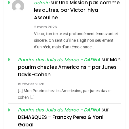
Jacques Hadida
sur
Une Mission pas comme
admin
les autres, par Victor Ihiya
JUDAISME
Assouline
8
2 mars 2026
Maroc : Les amandes de
Victor, ton texte est profondément émouvant et
Tafraout, le miel de Tadla
sincère. On sent qu’il ne s’agit non seulement
Azilal consacrés produits
d’un récit, mais d’un témoignage…
DAFINA
MAROC
du terroir
sur
Mon
Pourim des Juifs du Maroc - DAFINA
1
pourim chez les Americains – par Junes
Oeil ravageur – Vanessa
Davis-Cohen
De Loya Stauber
15 février 2026
5
CINEMA
ISRAÉL
2025, l’année la plus
[…] Mon Pourim chez les Americains, par-junes-davis-
cohen […]
meurtrière selon le rapport
2
«Tu dis génocide, je dis
d’ADL contre
sur
Pourim des Juifs du Maroc - DAFINA
FRANCE
ISRAÉL
guerre»: La nouvelle
l’antisémitisme
DEMASQUES – Francky Perez & Yoni
chanson de Boy George
6
Gabali
ISRAÉL
JUDAISME