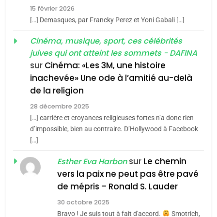
FIÈRE, DIGNE ET RÉSILIENTE :
15 février 2026
POURQUOI JE REVENDIQUE
3
[…] Demasques, par Francky Perez et Yoni Gabali […]
MA JUDAÏTE par Thérèse
Tout sur la Nostalgie
ISRAÉL
JUDAISME
Cinéma, musique, sport, ces célébrités
Zrihen-Dvir
SOUVENIRS
juives qui ont atteint les sommets - DAFINA
7
CE QUI NOUS MANQUE –
sur
Cinéma: «Les 3M, une histoire
inachevée» Une ode à l’amitié au-delà
Jacques Hadida
4
Accords d’Isaac:
de la religion
JUDAISME
l’alliance pourrait
28 décembre 2025
s’étendre à 13 pays
[…] carrière et croyances religieuses fortes n’a donc rien
8
ISRAÉL
JUDAISME
Maroc : Les amandes de
d’impossible, bien au contraire. D’Hollywood à Facebook
d’Amérique latine
[…]
Tafraout, le miel de Tadla
5
2025, l’année la plus
Azilal consacrés produits
sur
Le chemin
DAFINA
MAROC
Esther Eva Harbon
meurtrière selon le
du terroir
vers la paix ne peut pas être pavé
rapport d’ADL contre
1
de mépris – Ronald S. Lauder
FRANCE
ISRAÉL
Oeil ravageur – Vanessa De
l’antisémitisme
30 octobre 2025
Loya Stauber
6
Bravo ! Je suis tout à fait d'accord.
Smotrich,