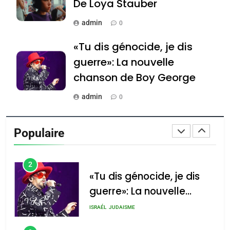
Azilal consacrés produits
De Loya Stauber
DAFINA
MAROC
du terroir
admin
0
1
Oeil ravageur – Vanessa
«Tu dis génocide, je dis
De Loya Stauber
guerre»: La nouvelle
CINEMA
ISRAÉL
chanson de Boy George
2
admin
0
«Tu dis génocide, je dis
Tout sur la Nostalgie
guerre»: La nouvelle
Populaire
chanson de Boy George
admin
ISRAÉL
JUDAISME
0
3
Accords d’Isaac: l’alliance
נשיא המדינה יצחק
הרצוג נפגש עם
Tout sur la Nostalgie
pourrait s’étendre à 13
נשיא ארגנטינה
pays d’Amérique latine
SOUVENIRS
חוויאר מיליי, במשכן
הנשיא בירושלים.
admin
0