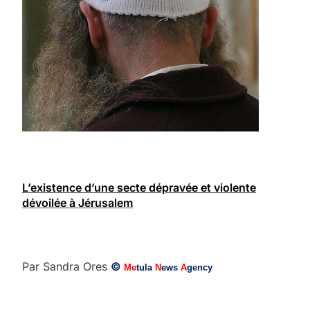
L’existence d’une secte dépravée et violente
dévoilée à Jérusalem
Par Sandra Ores
©
Me
tula
N
ews
A
gency