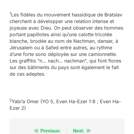
1
Les fidèles du mouvement hassidique de Bratslav
cherchent à développer une relation intense et
joyeuse avec Dieu. On peut observer des hommes
portant papillotes ainsi qu’une calotte tricotée
blanche, brodée au nom de Nachman, danser, à
Jérusalem ou à Safed entre autres, au rythme
d’une forte sono déployée sur une camionnette.
Les graffitis "n… nach… nachman", qui font flores
sur des bâtiments du pays sont également le fait
de ces adeptes.
2
Yabi’a Omer (YO 5, Even Ha-Ezer 1:8 ; Even Ha-
Ezer 2)
5
Previous:
Next:
Navigation
2025, l’année la plus