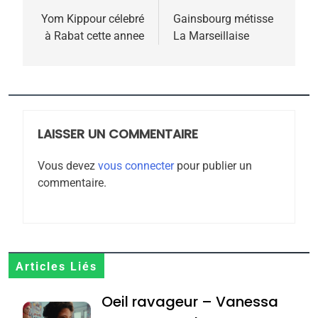
meurtrière selon le
de
Yom Kippour célebré
Gainsbourg métisse
à Rabat cette annee
La Marseillaise
rapport d’ADL contre
l’article
FRANCE
ISRAÉL
l’antisémitisme
6
FIÈRE, DIGNE ET RÉSILIENTE :
POURQUOI JE REVENDIQUE
MA JUDAÏTE par Thérèse
LAISSER UN COMMENTAIRE
ISRAÉL
JUDAISME
Zrihen-Dvir
Vous devez
vous connecter
pour publier un
7
commentaire.
CE QUI NOUS MANQUE –
Jacques Hadida
JUDAISME
8
Articles Liés
Maroc : Les amandes de
Oeil ravageur – Vanessa
Tafraout, le miel de Tadla