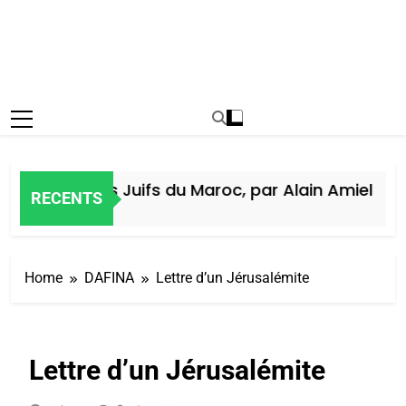
istoire des Juifs du Maroc, par Alain Amiel
RECENTS
Jours Ago
Home
DAFINA
Lettre d’un Jérusalémite
Lettre d’un Jérusalémite