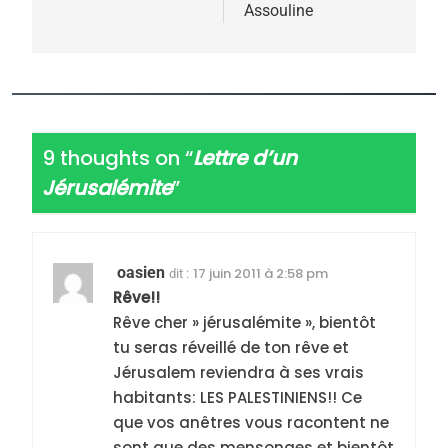
Assouline
9 thoughts on “
Lettre d’un
Jérusalémite
”
oasien
17 juin 2011 à 2:58 pm
dit :
Rêve!!
Rêve cher » jérusalémite », bientôt
tu seras réveillé de ton rêve et
Jérusalem reviendra à ses vrais
habitants: LES PALESTINIENS!! Ce
que vos anêtres vous racontent ne
sont que des mensonges et bientôt