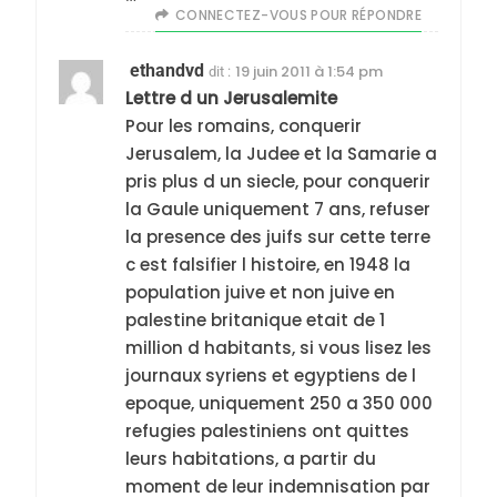
CONNECTEZ-VOUS POUR RÉPONDRE
ethandvd
19 juin 2011 à 1:54 pm
dit :
Lettre d un Jerusalemite
Pour les romains, conquerir
Jerusalem, la Judee et la Samarie a
pris plus d un siecle, pour conquerir
la Gaule uniquement 7 ans, refuser
la presence des juifs sur cette terre
c est falsifier l histoire, en 1948 la
5
population juive et non juive en
2025, l’année la plus
palestine britanique etait de 1
meurtrière selon le
million d habitants, si vous lisez les
rapport d’ADL contre
journaux syriens et egyptiens de l
FRANCE
ISRAÉL
epoque, uniquement 250 a 350 000
l’antisémitisme
refugies palestiniens ont quittes
6
FIÈRE, DIGNE ET RÉSILIENTE :
leurs habitations, a partir du
moment de leur indemnisation par
POURQUOI JE REVENDIQUE