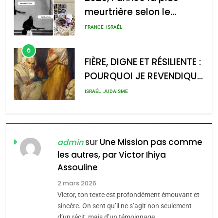
meurtrière selon le
rapport d’ADL contre
FRANCE
ISRAÉL
l’antisémitisme
6
FIÈRE, DIGNE ET RÉSILIENTE :
POURQUOI JE REVENDIQUE
MA JUDAÏTE par Thérèse
ISRAÉL
JUDAISME
Zrihen-Dvir
7
CE QUI NOUS MANQUE –
Jacques Hadida
sur
Une Mission pas comme
admin
les autres, par Victor Ihiya
JUDAISME
Assouline
8
2 mars 2026
Maroc : Les amandes de
Victor, ton texte est profondément émouvant et
Tafraout, le miel de Tadla
sincère. On sent qu’il ne s’agit non seulement
d’un récit, mais d’un témoignage…