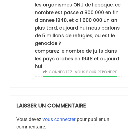
les organismes ONU de l epoque, ce
MA JUDAÏTE par Thérèse
ISRAÉL
JUDAISME
nombre est passe a 800 000 en fin
Zrihen-Dvir
d annee 1948, et a 1 600 000 un an
7
plus tard, aujourd hui nous parlons
CE QUI NOUS MANQUE –
de 5 millons de refugies, ou est le
Jacques Hadida
genocide ?
JUDAISME
comparez le nombre de juifs dans
les pays arabes en 1948 et aujourd
8
hui
Maroc : Les amandes de
CONNECTEZ-VOUS POUR RÉPONDRE
Tafraout, le miel de Tadla
Azilal consacrés produits
DAFINA
MAROC
du terroir
LAISSER UN COMMENTAIRE
1
Oeil ravageur – Vanessa
Vous devez
vous connecter
pour publier un
De Loya Stauber
commentaire.
CINEMA
ISRAÉL