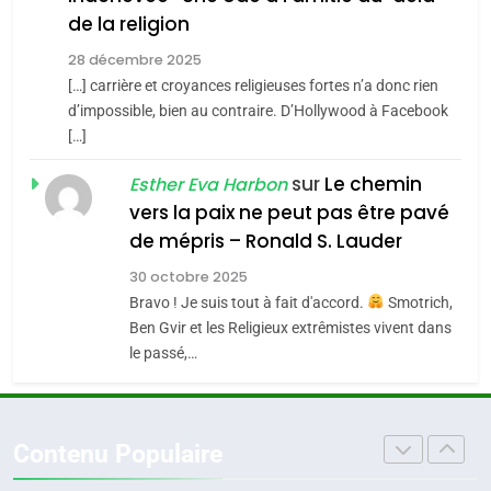
Jacques Hadida
Accords d’Isaac:
de la religion
JUDAISME
l’alliance pourrait
28 décembre 2025
s’étendre à 13 pays
[…] carrière et croyances religieuses fortes n’a donc rien
8
ISRAÉL
JUDAISME
Maroc : Les amandes de
d’impossible, bien au contraire. D’Hollywood à Facebook
d’Amérique latine
[…]
Tafraout, le miel de Tadla
5
2025, l’année la plus
Azilal consacrés produits
sur
Le chemin
DAFINA
MAROC
Esther Eva Harbon
meurtrière selon le
du terroir
vers la paix ne peut pas être pavé
rapport d’ADL contre
1
de mépris – Ronald S. Lauder
FRANCE
ISRAÉL
Oeil ravageur – Vanessa De
l’antisémitisme
30 octobre 2025
Loya Stauber
6
Bravo ! Je suis tout à fait d'accord.
Smotrich,
FIÈRE, DIGNE ET RÉSILIENTE :
CINEMA
ISRAÉL
Ben Gvir et les Religieux extrêmistes vivent dans
POURQUOI JE REVENDIQUE
le passé,…
MA JUDAÏTE par Thérèse
2
ISRAÉL
JUDAISME
«Tu dis génocide, je dis
Zrihen-Dvir
guerre»: La nouvelle
7
Contenu Populaire
CE QUI NOUS MANQUE –
chanson de Boy George
ISRAÉL
JUDAISME