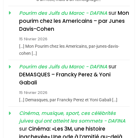
Azilal consacrés produits
DAFINA
MAROC
du terroir
sur
Mon
Pourim des Juifs du Maroc - DAFINA
1
pourim chez les Americains – par Junes
Oeil ravageur – Vanessa
Davis-Cohen
De Loya Stauber
15 février 2026
5
CINEMA
ISRAÉL
2025, l’année la plus
[…] Mon Pourim chez les Americains, par-junes-davis-
cohen […]
meurtrière selon le rapport
2
«Tu dis génocide, je dis
d’ADL contre
sur
Pourim des Juifs du Maroc - DAFINA
FRANCE
ISRAÉL
guerre»: La nouvelle
l’antisémitisme
DEMASQUES – Francky Perez & Yoni
chanson de Boy George
6
Gabali
ISRAÉL
JUDAISME
FIÈRE, DIGNE ET RÉSILIENTE :
15 février 2026
POURQUOI JE REVENDIQUE
3
[…] Demasques, par Francky Perez et Yoni Gabali […]
MA JUDAÏTE par Thérèse
Tout sur la Nostalgie
ISRAÉL
JUDAISME
Cinéma, musique, sport, ces célébrités
Zrihen-Dvir
SOUVENIRS
juives qui ont atteint les sommets - DAFINA
7
CE QUI NOUS MANQUE –
sur
Cinéma: «Les 3M, une histoire
inachevée» Une ode à l’amitié au-delà
4