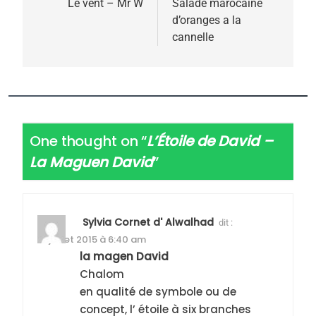
de
Le vent – Mr W
Salade marocaine
d’oranges a la
l’article
cannelle
One thought on “
L’Étoile de David –
La Maguen David
”
Sylvia Cornet d' Alwalhad
dit :
17 juillet 2015 à 6:40 am
la magen David
Chalom
en qualité de symbole ou de
concept, l’ étoile à six branches