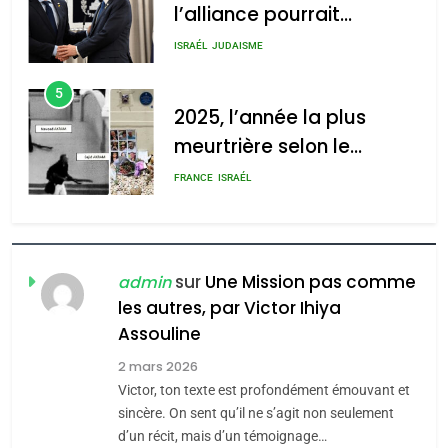
meurtrière selon le
rapport d’ADL contre
FRANCE
ISRAÉL
l’antisémitisme
6
FIÈRE, DIGNE ET RÉSILIENTE :
POURQUOI JE REVENDIQUE
MA JUDAÏTE par Thérèse
ISRAÉL
JUDAISME
Zrihen-Dvir
7
CE QUI NOUS MANQUE –
Jacques Hadida
sur
Une Mission pas comme
admin
les autres, par Victor Ihiya
JUDAISME
Assouline
8
2 mars 2026
Maroc : Les amandes de
Victor, ton texte est profondément émouvant et
Tafraout, le miel de Tadla
sincère. On sent qu’il ne s’agit non seulement
Azilal consacrés produits
d’un récit, mais d’un témoignage…
DAFINA
MAROC