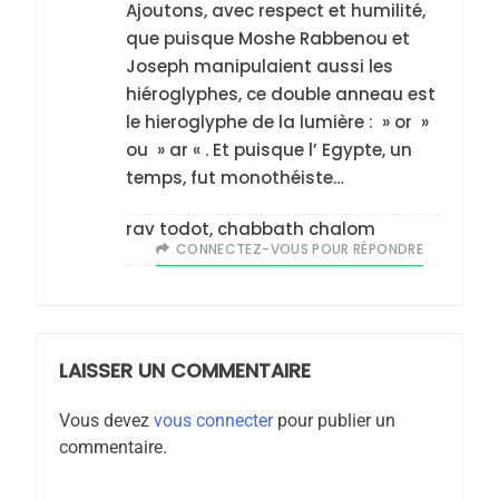
Ajoutons, avec respect et humilité,
MA JUDAÏTE par Thérèse
ISRAÉL
JUDAISME
que puisque Moshe Rabbenou et
Zrihen-Dvir
Joseph manipulaient aussi les
7
hiéroglyphes, ce double anneau est
CE QUI NOUS MANQUE –
le hieroglyphe de la lumière : » or »
Jacques Hadida
ou » ar « . Et puisque l’ Egypte, un
JUDAISME
temps, fut monothéiste…
8
rav todot, chabbath chalom
Maroc : Les amandes de
CONNECTEZ-VOUS POUR RÉPONDRE
Tafraout, le miel de Tadla
Azilal consacrés produits
DAFINA
MAROC
du terroir
LAISSER UN COMMENTAIRE
1
Oeil ravageur – Vanessa
Vous devez
vous connecter
pour publier un
De Loya Stauber
commentaire.
CINEMA
ISRAÉL