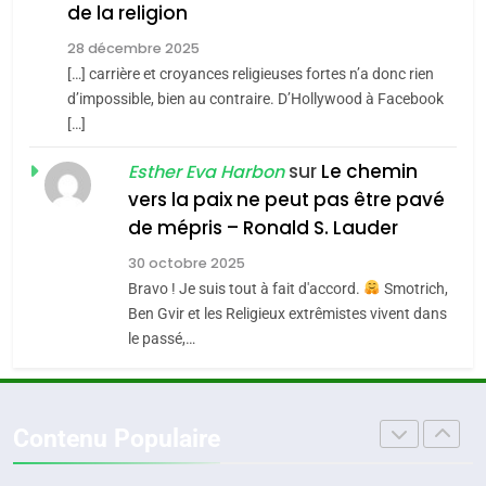
Accords d’Isaac:
de la religion
JUDAISME
l’alliance pourrait
28 décembre 2025
s’étendre à 13 pays
[…] carrière et croyances religieuses fortes n’a donc rien
8
ISRAÉL
JUDAISME
Maroc : Les amandes de
d’impossible, bien au contraire. D’Hollywood à Facebook
d’Amérique latine
[…]
Tafraout, le miel de Tadla
5
2025, l’année la plus
Azilal consacrés produits
sur
Le chemin
DAFINA
MAROC
Esther Eva Harbon
meurtrière selon le
du terroir
vers la paix ne peut pas être pavé
rapport d’ADL contre
1
de mépris – Ronald S. Lauder
FRANCE
ISRAÉL
Oeil ravageur – Vanessa De
l’antisémitisme
30 octobre 2025
Loya Stauber
6
Bravo ! Je suis tout à fait d'accord.
Smotrich,
FIÈRE, DIGNE ET RÉSILIENTE :
CINEMA
ISRAÉL
Ben Gvir et les Religieux extrêmistes vivent dans
POURQUOI JE REVENDIQUE
le passé,…
MA JUDAÏTE par Thérèse
2
ISRAÉL
JUDAISME
«Tu dis génocide, je dis
Zrihen-Dvir
guerre»: La nouvelle
7
Contenu Populaire
CE QUI NOUS MANQUE –
chanson de Boy George
ISRAÉL
JUDAISME
Jacques Hadida