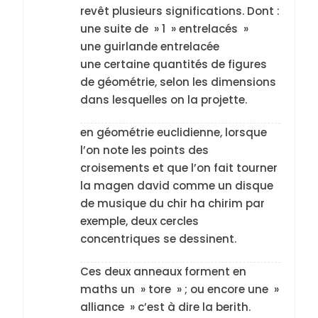
revêt plusieurs significations. Dont :
une suite de » 1 » entrelacés »
une guirlande entrelacée
une certaine quantités de figures
de géométrie, selon les dimensions
dans lesquelles on la projette.
en géométrie euclidienne, lorsque
l’on note les points des
croisements et que l’on fait tourner
5
la magen david comme un disque
2025, l’année la plus
de musique du chir ha chirim par
meurtrière selon le
exemple, deux cercles
rapport d’ADL contre
concentriques se dessinent.
FRANCE
ISRAÉL
l’antisémitisme
Ces deux anneaux forment en
6
FIÈRE, DIGNE ET RÉSILIENTE :
maths un » tore » ; ou encore une »
POURQUOI JE REVENDIQUE
alliance » c’est à dire la berith.