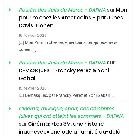
du terroir
sur
Mon
Pourim des Juifs du Maroc - DAFINA
1
pourim chez les Americains – par Junes
Oeil ravageur – Vanessa
Davis-Cohen
De Loya Stauber
15 février 2026
5
CINEMA
ISRAÉL
2025, l’année la plus
[…] Mon Pourim chez les Americains, par-junes-davis-
cohen […]
meurtrière selon le rapport
2
«Tu dis génocide, je dis
d’ADL contre
sur
Pourim des Juifs du Maroc - DAFINA
FRANCE
ISRAÉL
guerre»: La nouvelle
l’antisémitisme
DEMASQUES – Francky Perez & Yoni
chanson de Boy George
6
Gabali
ISRAÉL
JUDAISME
FIÈRE, DIGNE ET RÉSILIENTE :
15 février 2026
POURQUOI JE REVENDIQUE
3
[…] Demasques, par Francky Perez et Yoni Gabali […]
MA JUDAÏTE par Thérèse
Tout sur la Nostalgie
ISRAÉL
JUDAISME
Cinéma, musique, sport, ces célébrités
Zrihen-Dvir
SOUVENIRS
juives qui ont atteint les sommets - DAFINA
7
CE QUI NOUS MANQUE –
sur
Cinéma: «Les 3M, une histoire
inachevée» Une ode à l’amitié au-delà
Jacques Hadida
4