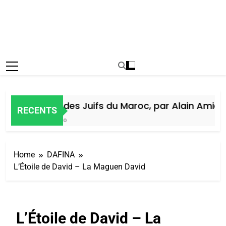
Histoire des Juifs du Maroc, par Alain Amiel
RECENTS
1 Semaine Ago
Home
DAFINA
L’Étoile de David – La Maguen David
L’Étoile de David – La