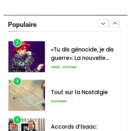
2
«Tu dis génocide, je dis
guerre»: La nouvelle
Populaire
chanson de Boy George
ISRAÉL
JUDAISME
3
Tout sur la Nostalgie
SOUVENIRS
4
Accords d’Isaac:
l’alliance pourrait
s’étendre à 13 pays
ISRAÉL
JUDAISME
d’Amérique latine
5
2025, l’année la plus