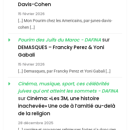
Davis-Cohen
De Loya Stauber
15 février 2026
5
CINEMA
ISRAÉL
2025, l’année la plus
[…] Mon Pourim chez les Americains, par-junes-davis-
cohen […]
meurtrière selon le rapport
2
«Tu dis génocide, je dis
d’ADL contre
sur
Pourim des Juifs du Maroc - DAFINA
FRANCE
ISRAÉL
guerre»: La nouvelle
l’antisémitisme
DEMASQUES – Francky Perez & Yoni
chanson de Boy George
6
Gabali
ISRAÉL
JUDAISME
FIÈRE, DIGNE ET RÉSILIENTE :
15 février 2026
POURQUOI JE REVENDIQUE
3
[…] Demasques, par Francky Perez et Yoni Gabali […]
MA JUDAÏTE par Thérèse
Tout sur la Nostalgie
ISRAÉL
JUDAISME
Cinéma, musique, sport, ces célébrités
Zrihen-Dvir
SOUVENIRS
juives qui ont atteint les sommets - DAFINA
7
CE QUI NOUS MANQUE –
sur
Cinéma: «Les 3M, une histoire
inachevée» Une ode à l’amitié au-delà
Jacques Hadida
4
Accords d’Isaac:
de la religion
JUDAISME
l’alliance pourrait
28 décembre 2025
[…] carrière et croyances religieuses fortes n’a donc rien