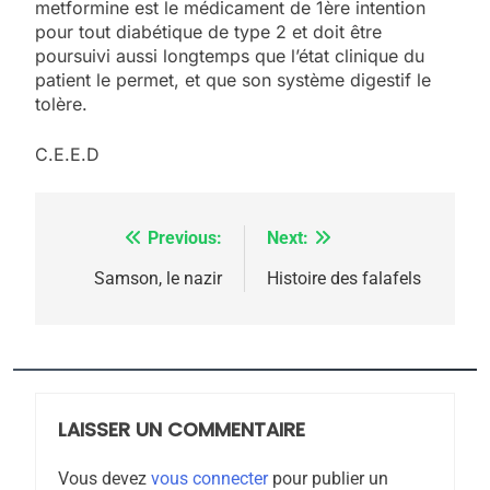
metformine est le médicament de 1ère intention
pour tout diabétique de type 2 et doit être
poursuivi aussi longtemps que l’état clinique du
patient le permet, et que son système digestif le
tolère.
C.E.E.D
5
2025, l’année la plus
Previous:
Next:
Navigation
meurtrière selon le
de
Samson, le nazir
Histoire des falafels
rapport d’ADL contre
FRANCE
ISRAÉL
l’antisémitisme
l’article
6
FIÈRE, DIGNE ET RÉSILIENTE :
POURQUOI JE REVENDIQUE
MA JUDAÏTE par Thérèse
LAISSER UN COMMENTAIRE
ISRAÉL
JUDAISME
Zrihen-Dvir
Vous devez
vous connecter
pour publier un
7