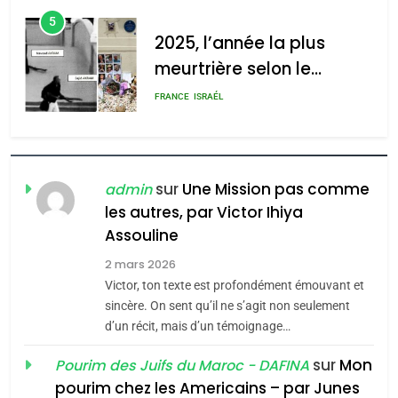
l’antisémitisme
d’ADL contre
6
l’antisémitisme
FIÈRE, DIGNE ET RÉSILIENTE :
POURQUOI JE REVENDIQUE
admin
0
MA JUDAÏTE par Thérèse
ISRAÉL
JUDAISME
Zrihen-Dvir
7
CE QUI NOUS MANQUE –
Jacques Hadida
sur
Une Mission pas comme
admin
les autres, par Victor Ihiya
JUDAISME
Assouline
8
2 mars 2026
Maroc : Les amandes de
Victor, ton texte est profondément émouvant et
Tafraout, le miel de Tadla
sincère. On sent qu’il ne s’agit non seulement
Azilal consacrés produits
d’un récit, mais d’un témoignage…
DAFINA
MAROC
du terroir
sur
Mon
Pourim des Juifs du Maroc - DAFINA
1
pourim chez les Americains – par Junes
Oeil ravageur – Vanessa