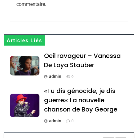
commentaire.
CE QUI NOUS MANQUE –
Jacques Hadida
JUDAISME
8
Articles Liés
Maroc : Les amandes de
Oeil ravageur – Vanessa
Tafraout, le miel de Tadla
Azilal consacrés produits
De Loya Stauber
DAFINA
MAROC
du terroir
admin
0
1
Oeil ravageur – Vanessa
«Tu dis génocide, je dis
De Loya Stauber
guerre»: La nouvelle
CINEMA
ISRAÉL
chanson de Boy George
2
admin
0
«Tu dis génocide, je dis
Tout sur la Nostalgie
guerre»: La nouvelle