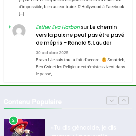
s’étendre à 13 pays
8
ISRAÉL
JUDAISME
Maroc : Les amandes de
d’impossible, bien au contraire. D’Hollywood à Facebook
d’Amérique latine
[…]
Tafraout, le miel de Tadla
5
2025, l’année la plus
Azilal consacrés produits
sur
Le chemin
DAFINA
MAROC
Esther Eva Harbon
meurtrière selon le
du terroir
vers la paix ne peut pas être pavé
rapport d’ADL contre
1
de mépris – Ronald S. Lauder
FRANCE
ISRAÉL
Oeil ravageur – Vanessa De
l’antisémitisme
30 octobre 2025
Loya Stauber
6
Bravo ! Je suis tout à fait d'accord.
Smotrich,
FIÈRE, DIGNE ET RÉSILIENTE :
CINEMA
ISRAÉL
Ben Gvir et les Religieux extrêmistes vivent dans
POURQUOI JE REVENDIQUE
le passé,…
MA JUDAÏTE par Thérèse
2
ISRAÉL
JUDAISME
«Tu dis génocide, je dis
Zrihen-Dvir
guerre»: La nouvelle
7
Contenu Populaire
CE QUI NOUS MANQUE –
chanson de Boy George
ISRAÉL
JUDAISME
Jacques Hadida
3
JUDAISME
Tout sur la Nostalgie