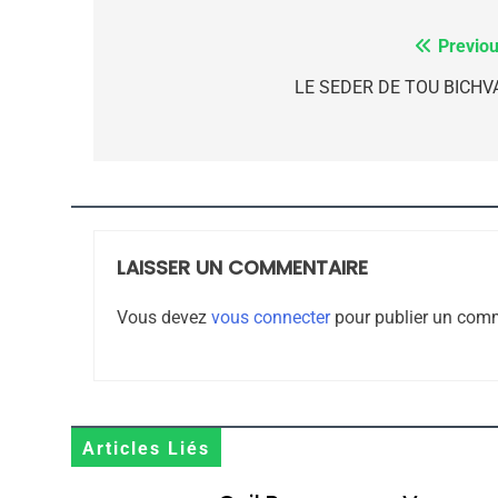
7
Previou
Navigation
de
LE SEDER DE TOU BICHV
CE QUI NOUS MANQUE
l’article
JUDAISME
LAISSER UN COMMENTAIRE
8
Vous devez
vous connecter
pour publier un comm
Maroc : Les Amandes D
Terroir
Articles Liés
DAFINA
MAROC