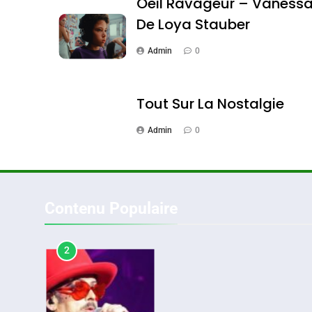
Oeil Ravageur – Vaness
De Loya Stauber
Admin
0
1
Tout Sur La Nostalgie
Admin
0
Oeil Ravageur – Vane
CINEMA
ISRAÉL
Contenu Populaire
2