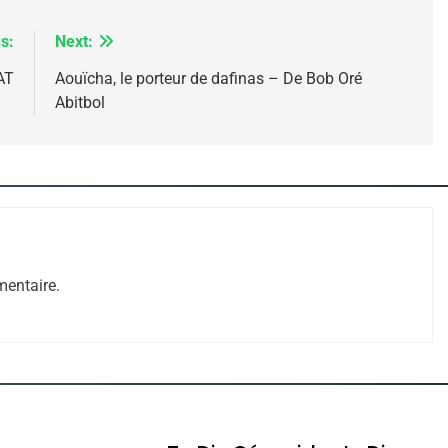
s:
Next:
AT
Aouïcha, le porteur de dafinas – De Bob Oré
Abitbol
 – Jacques Hadida
entaire.
e Tafraout, Le Miel De Tadla Azilal Consacrés P