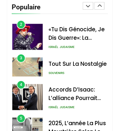
Vanessa De Loya
Populaire
Stauber
CINEMA
ISRAÉL
2
«Tu Dis Génocide, Je
Dis Guerre»: La
Nouvelle Chanson De
ISRAÉL
JUDAISME
Boy George
3
Tout Sur La Nostalgie
SOUVENIRS
4
Accords D’Isaac:
L’alliance Pourrait
S’étendre À 13 Pays
ISRAÉL
JUDAISME
D’Amérique Latine
5
2025, L’année La Plus