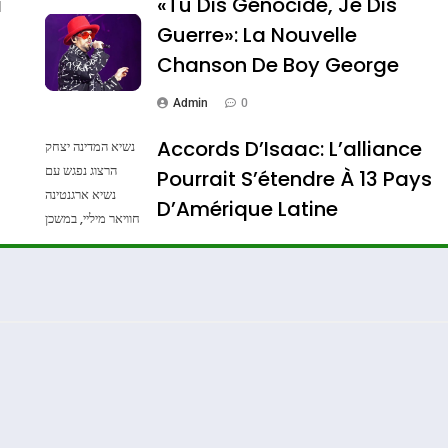
a
«Tu Dis Génocide, Je Dis
Guerre»: La Nouvelle
Chanson De Boy George
Admin
0
Accords D’Isaac: L’alliance
נשיא המדינה יצחק
הרצוג נפגש עם
Pourrait S’étendre À 13 Pays
נשיא ארגנטינה
ssa De Loya Stauber
D’Amérique Latine
חוויאר מיליי, במשכן
הנשיא בירושלים.
Admin
0
צילום: חיים צח /
לע"מ Photos By
: Haim Zach /
GPO