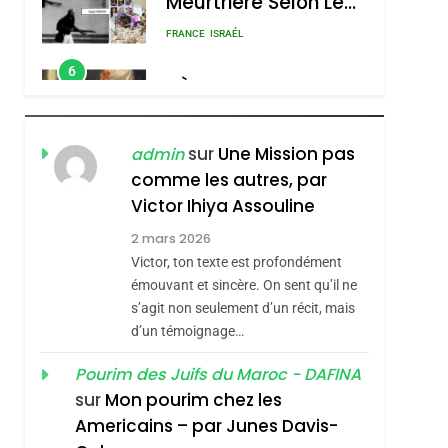
Meurtrière Selon Le
Rapport D’ADL
FRANCE
ISRAÉL
Contre
6
FIÈRE, DIGNE ET
L’antisémitisme
RÉSILIENTE :
POURQUOI JE
ISRAÉL
JUDAISME
sur
Une Mission pas
admin
REVENDIQUE MA
comme les autres, par
7
CE QUI NOUS
JUDAÏTE Par Thérèse
Victor Ihiya Assouline
MANQUE – Jacques
Zrihen-Dvir
2 mars 2026
Hadida
Victor, ton texte est profondément
JUDAISME
émouvant et sincère. On sent qu’il ne
8
s’agit non seulement d’un récit, mais
Maroc : Les Amandes
d’un témoignage…
De Tafraout, Le Miel
De Tadla Azilal
Pourim des Juifs du Maroc - DAFINA
DAFINA
MAROC
sur
Mon pourim chez les
Consacrés Produits
1
Americains – par Junes Davis-
Oeil Ravageur –
Du Terroir