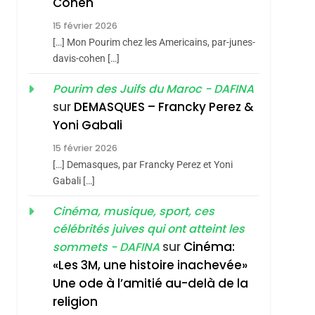
Cohen
Vanessa De Loya
15 février 2026
Stauber
CINEMA
ISRAÉL
[…] Mon Pourim chez les Americains, par-junes-
2
davis-cohen […]
«Tu Dis Génocide, Je
Pourim des Juifs du Maroc - DAFINA
Dis Guerre»: La
sur
DEMASQUES – Francky Perez &
Nouvelle Chanson De
ISRAÉL
JUDAISME
Yoni Gabali
Boy George
3
15 février 2026
Tout Sur La Nostalgie
[…] Demasques, par Francky Perez et Yoni
SOUVENIRS
Gabali […]
4
Cinéma, musique, sport, ces
Accords D’Isaac:
célébrités juives qui ont atteint les
L’alliance Pourrait
sur
Cinéma:
sommets - DAFINA
S’étendre À 13 Pays
ISRAÉL
JUDAISME
«Les 3M, une histoire inachevée»
D’Amérique Latine
Une ode à l’amitié au-delà de la
5
2025, L’année La Plus
religion