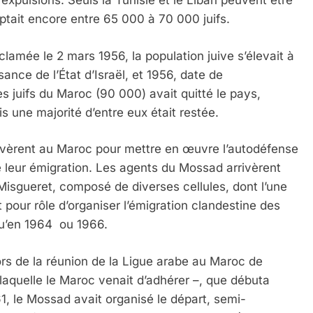
xpulsions. Seuls la Tunisie et le Liban peuvent être
tait encore entre 65 000 à 70 000 juifs.
mée le 2 mars 1956, la population juive s’élevait à
nce de l’État d’Israël, et 1956, date de
s juifs du Maroc (90 000) avait quitté le pays,
is une majorité d’entre eux était restée.
ivèrent au Maroc pour mettre en œuvre l’autodéfense
de leur émigration. Les agents du Mossad arrivèrent
isgueret, composé de diverses cellules, dont l’une
pour rôle d’organiser l’émigration clandestine des
squ’en 1964 ou 1966.
lors de la réunion de la Ligue arabe au Maroc de
 laquelle le Maroc venait d’adhérer –, que débuta
61, le Mossad avait organisé le départ, semi-