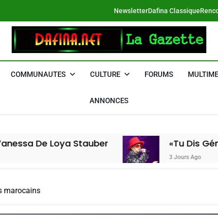
Newsletter
Dafina Classique
Renco
DAFINA
Le Net Des Juifs Du Maroc
COMMUNAUTES
CULTURE
FORUMS
MULTIME
ANNONCES
Loya Stauber
«Tu Dis Génocide, Je D
3 Jours Ago
fs marocains