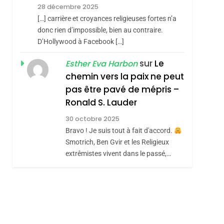
Meurtrière Selon Le
28 décembre 2025
Rapport D’ADL
FRANCE
ISRAÉL
[…] carrière et croyances religieuses fortes n’a
Contre
donc rien d’impossible, bien au contraire.
6
FIÈRE, DIGNE ET
D’Hollywood à Facebook […]
L’antisémitisme
RÉSILIENTE :
sur
Le
Esther Eva Harbon
POURQUOI JE
chemin vers la paix ne peut
ISRAÉL
JUDAISME
REVENDIQUE MA
pas être pavé de mépris –
7
CE QUI NOUS
JUDAÏTE Par Thérèse
Ronald S. Lauder
MANQUE – Jacques
Zrihen-Dvir
30 octobre 2025
Hadida
Bravo ! Je suis tout à fait d'accord.
JUDAISME
Smotrich, Ben Gvir et les Religieux
8
extrêmistes vivent dans le passé,…
Maroc : Les Amandes
De Tafraout, Le Miel
De Tadla Azilal
DAFINA
MAROC
Consacrés Produits
Du Terroir