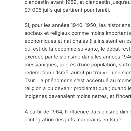
clandestin avant 1959, et clandestin jusqu’au
2025, L’année La Plus
97 005 juifs qui partirent pour Israël.
FRANCE
ISRAÉL
Si, pour les années 1940-1950, les historiens 
sociaux et religieux comme moins importants 
économiques et nationales (ils insistent en pa
qui est de la décennie suivante, le débat reste
6
exercée par le sionisme dans les années 1940
messianiques, auprès d’une population, surtou
rédemption d’Israël aurait pu trouver une sign
FIÈRE, DIGNE ET RÉSIL
Tsur. Le phénomène s’est accentué au moment o
Dvir
religion a pu devenir problématique ; quand les
indigènes devenaient moins nettes, et l’incert
ISRAÉL
JUDAISME
À partir de 1964, l’influence du sionisme dim
d’intégration des juifs marocains en Israël.