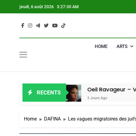
Skip
jeudi, 6 août 2026
3:27:31 AM
to
content
HOME
ARTS
 Amiel
Oeil Ravageur – Vanessa De 
RECENTS
3 Jours Ago
Home
DAFINA
Les vagues migratoires des jui