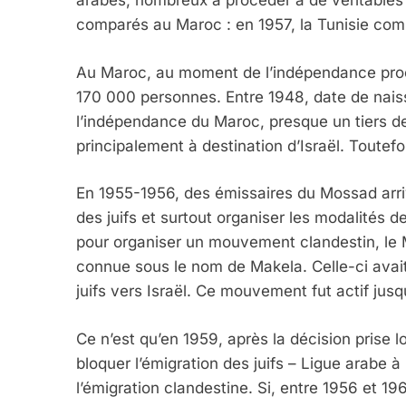
arabes, nombreux à procéder à de véritables e
comparés au Maroc : en 1957, la Tunisie comp
Au Maroc, au moment de l’indépendance procla
170 000 personnes. Entre 1948, date de naissa
l’indépendance du Maroc, presque un tiers de
principalement à destination d’Israël. Toutefo
En 1955-1956, des émissaires du Mossad arr
des juifs et surtout organiser les modalités 
pour organiser un mouvement clandestin, le M
connue sous le nom de Makela. Celle-ci avait 
juifs vers Israël. Ce mouvement fut actif ju
5
Ce n’est qu’en 1959, après la décision prise 
bloquer l’émigration des juifs – Ligue arabe à
l’émigration clandestine. Si, entre 1956 et 19