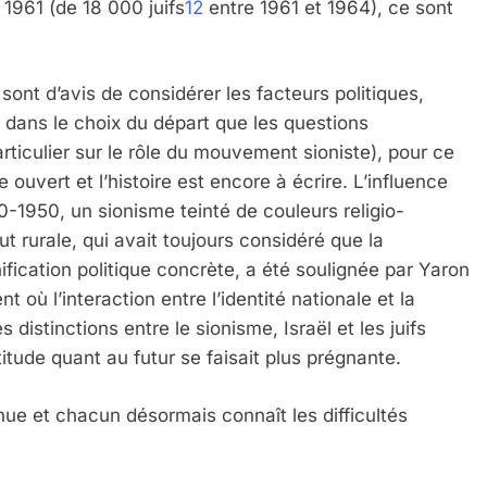
 1961 (de 18 000 juifs
12
entre 1961 et 1964), ce sont
 Meurtrière Selon Le Rapport D’ADL Contre L’anti
sont d’avis de considérer les facteurs politiques,
dans le choix du départ que les questions
rticulier sur le rôle du mouvement sioniste), pour ce
 ouvert et l’histoire est encore à écrire. L’influence
-1950, un sionisme teinté de couleurs religio-
t rurale, qui avait toujours considéré que la
ification politique concrète, a été soulignée par Yaron
IENTE : POURQUOI JE REVENDIQUE MA JUDAÏTE Par T
ù l’interaction entre l’identité nationale et la
 distinctions entre le sionisme, Israël et les juifs
itude quant au futur se faisait plus prégnante.
inue et chacun désormais connaît les difficultés