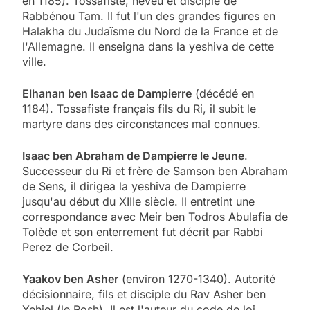
en 1185). Tossafiste, neveu et disciple de
Rabbénou Tam. Il fut l'un des grandes figures en
Halakha du Judaïsme du Nord de la France et de
l'Allemagne. Il enseigna dans la yeshiva de cette
ville.
Elhanan ben Isaac de Dampierre
(décédé en
1184). Tossafiste français fils du Ri, il subit le
martyre dans des circonstances mal connues.
Isaac ben Abraham de Dampierre le Jeune
.
Successeur du Ri et frère de Samson ben Abraham
de Sens, il dirigea la yeshiva de Dampierre
jusqu'au début du XIIIe siècle. Il entretint une
correspondance avec Meir ben Todros Abulafia de
Tolède et son enterrement fut décrit par Rabbi
Perez de Corbeil.
Yaakov ben Asher
(environ 1270-1340). Autorité
décisionnaire, fils et disciple du Rav Asher ben
Yehiel (le Rosh). Il est l'auteur du code de loi