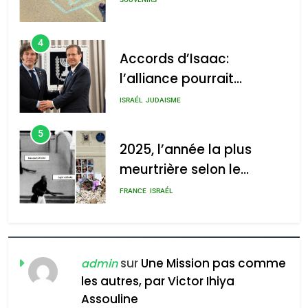
4
Accords d’Isaac:
l’alliance pourrait
2025, l’année la plus
s’étendre à 13 pays
meurtrière selon le rapport
ISRAÉL
JUDAISME
d’Amérique latine
d’ADL contre
5
l’antisémitisme
2025, l’année la plus
meurtrière selon le
admin
0
rapport d’ADL contre
FRANCE
ISRAÉL
l’antisémitisme
6
FIÈRE, DIGNE ET RÉSILIENTE :
POURQUOI JE REVENDIQUE
sur
Une Mission pas comme
admin
MA JUDAÏTE par Thérèse
les autres, par Victor Ihiya
ISRAÉL
JUDAISME
Assouline
Zrihen-Dvir