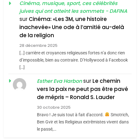
guerre»: La nouvelle
Cinéma, musique, sport, ces célébrités
l’antisémitisme
juives qui ont atteint les sommets - DAFINA
chanson de Boy George
6
ISRAÉL
JUDAISME
FIÈRE, DIGNE ET RÉSILIENTE :
sur
Cinéma: «Les 3M, une histoire
inachevée» Une ode à l’amitié au-delà
POURQUOI JE REVENDIQUE
3
de la religion
MA JUDAÏTE par Thérèse
Tout sur la Nostalgie
ISRAÉL
JUDAISME
Zrihen-Dvir
28 décembre 2025
SOUVENIRS
[…] carrière et croyances religieuses fortes n’a donc rien
7
CE QUI NOUS MANQUE –
d’impossible, bien au contraire. D’Hollywood à Facebook
[…]
Jacques Hadida
4
Accords d’Isaac:
sur
Le chemin
JUDAISME
Esther Eva Harbon
l’alliance pourrait
vers la paix ne peut pas être pavé
s’étendre à 13 pays
8
de mépris – Ronald S. Lauder
ISRAÉL
JUDAISME
Maroc : Les amandes de
d’Amérique latine
30 octobre 2025
Tafraout, le miel de Tadla
5
Bravo ! Je suis tout à fait d'accord.
Smotrich,
2025, l’année la plus
Azilal consacrés produits
DAFINA
MAROC
Ben Gvir et les Religieux extrêmistes vivent dans
meurtrière selon le
du terroir
le passé,…
rapport d’ADL contre
1
FRANCE
ISRAÉL