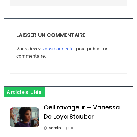
5
2025, l’année la plus
meurtrière selon le
rapport d’ADL contre
LAISSER UN COMMENTAIRE
FRANCE
ISRAÉL
l’antisémitisme
Vous devez
vous connecter
pour publier un
6
commentaire.
FIÈRE, DIGNE ET RÉSILIENTE :
POURQUOI JE REVENDIQUE
MA JUDAÏTE par Thérèse
ISRAÉL
JUDAISME
Zrihen-Dvir
7
Articles Liés
CE QUI NOUS MANQUE –
Oeil ravageur – Vanessa
Jacques Hadida
De Loya Stauber
JUDAISME
admin
0
8