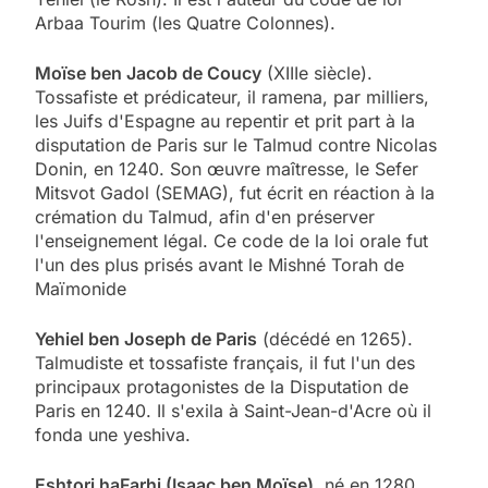
Arbaa Tourim (les Quatre Colonnes).
Moïse ben Jacob de Coucy
(XIIIe siècle).
Tossafiste et prédicateur, il ramena, par milliers,
les Juifs d'Espagne au repentir et prit part à la
disputation de Paris sur le Talmud contre Nicolas
Donin, en 1240. Son œuvre maîtresse, le Sefer
Mitsvot Gadol (SEMAG), fut écrit en réaction à la
crémation du Talmud, afin d'en préserver
l'enseignement légal. Ce code de la loi orale fut
l'un des plus prisés avant le Mishné Torah de
Maïmonide
Yehiel ben Joseph de Paris
(décédé en 1265).
Talmudiste et tossafiste français, il fut l'un des
principaux protagonistes de la Disputation de
Paris en 1240. Il s'exila à Saint-Jean-d'Acre où il
fonda une yeshiva.
Eshtori haFarhi (Isaac ben Moïse)
, né en 1280