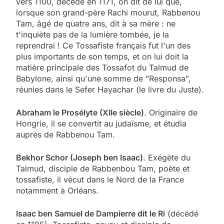
vers 1100, décédé en 1171, on dit de lui que,
lorsque son grand-père Rachi mourut, Rabbenou
Tam, âgé de quatre ans, dit à sa mère : ne
t'inquiète pas de la lumière tombée, je la
reprendrai ! Ce Tossafiste français fut l'un des
plus importants de son temps, et on lui doit la
matière principale des Tossafot du Talmud de
Babylone, ainsi qu'une somme de "Responsa",
réunies dans le Sefer Hayachar (le livre du Juste).
Abraham le Prosélyte (XIIe siècle)
. Originaire de
Hongrie, il se convertit au judaïsme, et étudia
auprès de Rabbenou Tam.
Bekhor Schor (Joseph ben Isaac)
. Exégète du
Talmud, disciple de Rabbenbou Tam, poète et
tossafiste, il vécut dans le Nord de la France
notamment à Orléans.
Isaac ben Samuel de Dampierre dit le Ri
(décédé