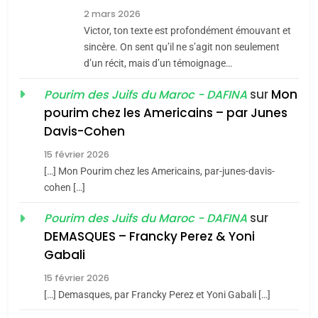
7
2 mars 2026
CE QUI NOUS MANQUE –
Victor, ton texte est profondément émouvant et
Jacques Hadida
sincère. On sent qu’il ne s’agit non seulement
d’un récit, mais d’un témoignage…
JUDAISME
sur
Mon
Pourim des Juifs du Maroc - DAFINA
8
pourim chez les Americains – par Junes
Maroc : Les amandes de
Davis-Cohen
Tafraout, le miel de Tadla
15 février 2026
Azilal consacrés produits
DAFINA
MAROC
[…] Mon Pourim chez les Americains, par-junes-davis-
du terroir
cohen […]
1
Oeil ravageur – Vanessa
sur
Pourim des Juifs du Maroc - DAFINA
De Loya Stauber
DEMASQUES – Francky Perez & Yoni
5
Gabali
CINEMA
ISRAÉL
2025, l’année la plus
15 février 2026
meurtrière selon le rapport
2
[…] Demasques, par Francky Perez et Yoni Gabali […]
«Tu dis génocide, je dis
d’ADL contre
FRANCE
ISRAÉL