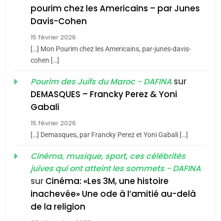
1
pourim chez les Americains – par Junes
Oeil ravageur – Vanessa
Davis-Cohen
De Loya Stauber
15 février 2026
5
CINEMA
ISRAÉL
2025, l’année la plus
[…] Mon Pourim chez les Americains, par-junes-davis-
cohen […]
meurtrière selon le rapport
2
«Tu dis génocide, je dis
d’ADL contre
sur
Pourim des Juifs du Maroc - DAFINA
FRANCE
ISRAÉL
guerre»: La nouvelle
l’antisémitisme
DEMASQUES – Francky Perez & Yoni
chanson de Boy George
6
Gabali
ISRAÉL
JUDAISME
FIÈRE, DIGNE ET RÉSILIENTE :
15 février 2026
POURQUOI JE REVENDIQUE
3
[…] Demasques, par Francky Perez et Yoni Gabali […]
MA JUDAÏTE par Thérèse
Tout sur la Nostalgie
ISRAÉL
JUDAISME
Cinéma, musique, sport, ces célébrités
Zrihen-Dvir
SOUVENIRS
juives qui ont atteint les sommets - DAFINA
7
CE QUI NOUS MANQUE –
sur
Cinéma: «Les 3M, une histoire
inachevée» Une ode à l’amitié au-delà
Jacques Hadida
4
Accords d’Isaac:
de la religion
JUDAISME