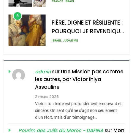
rapport d’ADL contre
meurtrière selon le rapport
FRANCE
ISRAÉL
l’antisémitisme
d’ADL contre
6
l’antisémitisme
FIÈRE, DIGNE ET RÉSILIENTE :
POURQUOI JE REVENDIQUE
admin
0
MA JUDAÏTE par Thérèse
ISRAÉL
JUDAISME
Zrihen-Dvir
7
CE QUI NOUS MANQUE –
Jacques Hadida
sur
Une Mission pas comme
admin
les autres, par Victor Ihiya
JUDAISME
Assouline
8
2 mars 2026
Maroc : Les amandes de
Victor, ton texte est profondément émouvant et
Tafraout, le miel de Tadla
sincère. On sent qu’il ne s’agit non seulement
Azilal consacrés produits
d’un récit, mais d’un témoignage…
DAFINA
MAROC
du terroir
sur
Mon
Pourim des Juifs du Maroc - DAFINA