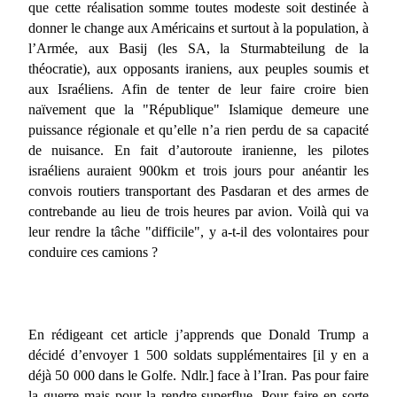
que cette réalisation somme toutes modeste soit destinée à
donner le change aux Américains et surtout à la population, à
l’Armée, aux Basij (les SA, la Sturmabteilung de la
théocratie), aux opposants iraniens, aux peuples soumis et
aux Israéliens. Afin de tenter de leur faire croire bien
naïvement que la "République" Islamique demeure une
puissance régionale et qu’elle n’a rien perdu de sa capacité
de nuisance. En fait d’autoroute iranienne, les pilotes
israéliens auraient 900km et trois jours pour anéantir les
convois routiers transportant des Pasdaran et des armes de
contrebande au lieu de trois heures par avion. Voilà qui va
leur rendre la tâche "difficile", y a-t-il des volontaires pour
conduire ces camions ?
En rédigeant cet article j’apprends que Donald Trump a
décidé d’envoyer 1 500 soldats supplémentaires [il y en a
déjà 50 000 dans le Golfe. Ndlr.] face à l’Iran. Pas pour faire
la guerre mais pour la rendre superflue. Pour faire en sorte