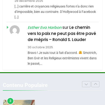
l’alliance pourrait
28 décembre 2025
s’étendre à 13 pays
[…] carrière et croyances religieuses fortes n’a donc rien
8
ISRAÉL
JUDAISME
Maroc : Les amandes de
d’impossible, bien au contraire. D’Hollywood à Facebook
d’Amérique latine
[…]
Tafraout, le miel de Tadla
5
2025, l’année la plus
Azilal consacrés produits
sur
Le chemin
DAFINA
MAROC
Esther Eva Harbon
meurtrière selon le
du terroir
vers la paix ne peut pas être pavé
rapport d’ADL contre
1
de mépris – Ronald S. Lauder
FRANCE
ISRAÉL
Oeil ravageur – Vanessa De
l’antisémitisme
30 octobre 2025
Loya Stauber
6
Bravo ! Je suis tout à fait d'accord.
Smotrich,
FIÈRE, DIGNE ET RÉSILIENTE :
CINEMA
ISRAÉL
Ben Gvir et les Religieux extrêmistes vivent dans
POURQUOI JE REVENDIQUE
le passé,…
MA JUDAÏTE par Thérèse
2
ISRAÉL
JUDAISME
«Tu dis génocide, je dis
Zrihen-Dvir
guerre»: La nouvelle
7
Contenu Populaire
CE QUI NOUS MANQUE –
chanson de Boy George
ISRAÉL
JUDAISME
Jacques Hadida
3
JUDAISME