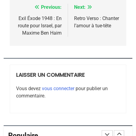
FIÈRE, DIGNE ET RÉSILIENTE :
Previous:
Next:
Navigation
POURQUOI JE REVENDIQUE
MA JUDAÏTE par Thérèse
de
Exil Éxode 1948 : En
Retro Verso : Chanter
ISRAÉL
JUDAISME
route pour Israel, par
l’amour à tue-tête
Zrihen-Dvir
l’article
Maxime Ben Haim
7
CE QUI NOUS MANQUE –
Jacques Hadida
JUDAISME
LAISSER UN COMMENTAIRE
8
Maroc : Les amandes de
Vous devez
vous connecter
pour publier un
Tafraout, le miel de Tadla
commentaire.
Azilal consacrés produits
DAFINA
MAROC
du terroir
1
Oeil ravageur – Vanessa
De Loya Stauber
Populaire