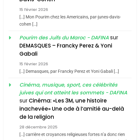
Tafraout, le miel de Tadla
15 février 2026
Azilal consacrés produits
DAFINA
MAROC
[…] Mon Pourim chez les Americains, par-junes-davis-
du terroir
cohen […]
1
Oeil ravageur – Vanessa
sur
Pourim des Juifs du Maroc - DAFINA
De Loya Stauber
DEMASQUES – Francky Perez & Yoni
5
Gabali
CINEMA
ISRAÉL
2025, l’année la plus
15 février 2026
meurtrière selon le rapport
2
[…] Demasques, par Francky Perez et Yoni Gabali […]
«Tu dis génocide, je dis
d’ADL contre
FRANCE
ISRAÉL
guerre»: La nouvelle
Cinéma, musique, sport, ces célébrités
l’antisémitisme
juives qui ont atteint les sommets - DAFINA
chanson de Boy George
6
ISRAÉL
JUDAISME
FIÈRE, DIGNE ET RÉSILIENTE :
sur
Cinéma: «Les 3M, une histoire
inachevée» Une ode à l’amitié au-delà
POURQUOI JE REVENDIQUE
3
de la religion
MA JUDAÏTE par Thérèse
Tout sur la Nostalgie
ISRAÉL
JUDAISME
Zrihen-Dvir
28 décembre 2025
SOUVENIRS
[…] carrière et croyances religieuses fortes n’a donc rien
7