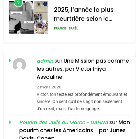
5
2025, l’année la plus
meurtrière selon le
rapport d’ADL contre
FRANCE
ISRAÉL
l’antisémitisme
6
FIÈRE, DIGNE ET RÉSILIENTE :
POURQUOI JE REVENDIQUE
sur
Une Mission pas comme
admin
MA JUDAÏTE par Thérèse
les autres, par Victor Ihiya
ISRAÉL
JUDAISME
Assouline
Zrihen-Dvir
7
2 mars 2026
CE QUI NOUS MANQUE –
Victor, ton texte est profondément émouvant et
Jacques Hadida
sincère. On sent qu’il ne s’agit non seulement
d’un récit, mais d’un témoignage…
JUDAISME
sur
Mon
Pourim des Juifs du Maroc - DAFINA
8
pourim chez les Americains – par Junes
Maroc : Les amandes de
Davis-Cohen