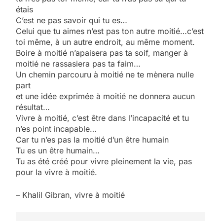
étais
C’est ne pas savoir qui tu es…
Celui que tu aimes n’est pas ton autre moitié…c’est
toi même, à un autre endroit, au même moment.
Boire à moitié n’apaisera pas ta soif, manger à
moitié ne rassasiera pas ta faim…
Un chemin parcouru à moitié ne te mènera nulle
part
et une idée exprimée à moitié ne donnera aucun
résultat…
Vivre à moitié, c’est être dans l’incapacité et tu
n’es point incapable…
Car tu n’es pas la moitié d’un être humain
5
Tu es un être humain…
2025, l’année la plus
Tu as été créé pour vivre pleinement la vie, pas
meurtrière selon le
pour la vivre à moitié.
rapport d’ADL contre
FRANCE
ISRAÉL
– Khalil Gibran, vivre à moitié
l’antisémitisme
6