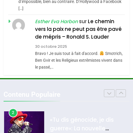
CE QUI NOUS MANQUE –
d’impossible, bien au contraire. D’Hollywood à Facebook
[…]
Jacques Hadida
4
Accords d’Isaac:
sur
Le chemin
JUDAISME
Esther Eva Harbon
l’alliance pourrait
vers la paix ne peut pas être pavé
s’étendre à 13 pays
8
de mépris – Ronald S. Lauder
ISRAÉL
JUDAISME
Maroc : Les amandes de
d’Amérique latine
30 octobre 2025
Tafraout, le miel de Tadla
5
Bravo ! Je suis tout à fait d'accord.
Smotrich,
2025, l’année la plus
Azilal consacrés produits
DAFINA
MAROC
Ben Gvir et les Religieux extrêmistes vivent dans
meurtrière selon le
du terroir
le passé,…
rapport d’ADL contre
1
FRANCE
ISRAÉL
Oeil ravageur – Vanessa De
l’antisémitisme
Loya Stauber
6
Contenu Populaire
FIÈRE, DIGNE ET RÉSILIENTE :
CINEMA
ISRAÉL
POURQUOI JE REVENDIQUE
MA JUDAÏTE par Thérèse
2
ISRAÉL
JUDAISME
«Tu dis génocide, je dis
Zrihen-Dvir
guerre»: La nouvelle
7