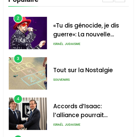
CINEMA
ISRAÉL
2
«Tu dis génocide, je dis
guerre»: La nouvelle
chanson de Boy George
ISRAÉL
JUDAISME
3
Tout sur la Nostalgie
SOUVENIRS
4
Accords d’Isaac:
l’alliance pourrait
s’étendre à 13 pays
ISRAÉL
JUDAISME
d’Amérique latine