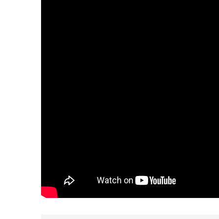
2025, L’année La Plus
FRANCE
ISRAÉL
6
FIÈRE, DIGNE ET RÉSIL
Dvir
ISRAÉL
JUDAISME
7