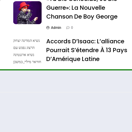
Guerre»: La Nouvelle
Chanson De Boy George
Admin
0
Accords D’Isaac: L’alliance
נשיא המדינה יצחק
הרצוג נפגש עם
Pourrait S’étendre À 13 Pays
נשיא ארגנטינה
ssa De Loya Stauber
D’Amérique Latine
חוויאר מיליי, במשכן
הנשיא בירושלים.
Admin
0
צילום: חיים צח /
לע"מ Photos By
: Haim Zach /
GPO