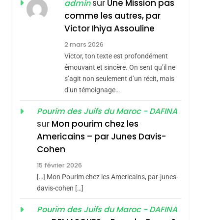
REVENDIQUE MA
sur
Une Mission pas
admin
7
CE QUI NOUS
JUDAÏTE Par Thérèse
comme les autres, par
MANQUE – Jacques
Victor Ihiya Assouline
Zrihen-Dvir
Hadida
2 mars 2026
JUDAISME
Victor, ton texte est profondément
8
émouvant et sincère. On sent qu’il ne
Maroc : Les Amandes
s’agit non seulement d’un récit, mais
De Tafraout, Le Miel
d’un témoignage…
De Tadla Azilal
DAFINA
MAROC
Pourim des Juifs du Maroc - DAFINA
Consacrés Produits
1
sur
Mon pourim chez les
Oeil Ravageur –
Du Terroir
Americains – par Junes Davis-
Vanessa De Loya
Cohen
Stauber
CINEMA
ISRAÉL
15 février 2026
2
[…] Mon Pourim chez les Americains, par-junes-
«Tu Dis Génocide, Je
davis-cohen […]
Dis Guerre»: La
Pourim des Juifs du Maroc - DAFINA
Nouvelle Chanson De
ISRAÉL
JUDAISME