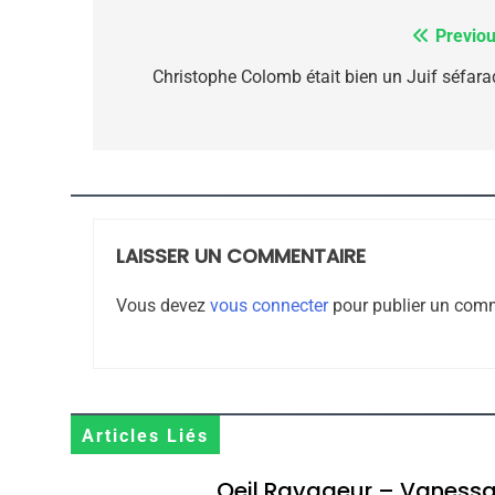
Previou
Navigation
de
Christophe Colomb était bien un Juif séfara
CE QUI NOUS MANQUE
l’article
JUDAISME
LAISSER UN COMMENTAIRE
8
Vous devez
vous connecter
pour publier un comm
Maroc : Les Amandes D
Terroir
Articles Liés
DAFINA
MAROC
Oeil Ravageur – Vaness