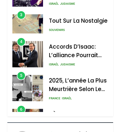
Boy George
3
Tout Sur La Nostalgie
SOUVENIRS
4
Accords D’Isaac:
L’alliance Pourrait
S’étendre À 13 Pays
ISRAÉL
JUDAISME
D’Amérique Latine
5
2025, L’année La Plus
Meurtrière Selon Le
Rapport D’ADL
FRANCE
ISRAÉL
Contre
6
FIÈRE, DIGNE ET
L’antisémitisme
RÉSILIENTE :
POURQUOI JE
ISRAÉL
JUDAISME