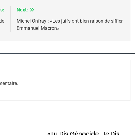
s:
Next:
de
Michel Onfray : «Les juifs ont bien raison de siffler
Emmanuel Macron»
 – Jacques Hadida
entaire.
e Tafraout, Le Miel De Tadla Azilal Consacrés P
a
«Tu Dis Génocide, Je Dis