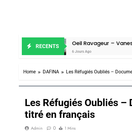
l
Oeil Ravageur – Vanessa De Loya 
RECENTS
6 Jours Ago
Home
DAFINA
Les Réfugiés Oubliés – Document
Les Réfugiés Oubliés – 
titré en français
0
Admin
1 Mins