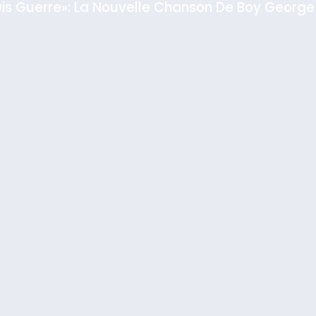
Dis Guerre»: La Nouvelle Chanson De Boy George
rt