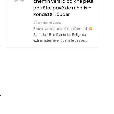
REVENDIQUE MA
chemin vers la paix ne peut
7
CE QUI NOUS
JUDAÏTE Par Thérèse
pas être pavé de mépris –
Ronald S. Lauder
MANQUE – Jacques
Zrihen-Dvir
Hadida
30 octobre 2025
JUDAISME
Bravo ! Je suis tout à fait d'accord.
8
Smotrich, Ben Gvir et les Religieux
Maroc : Les Amandes
extrêmistes vivent dans le passé,…
De Tafraout, Le Miel
De Tadla Azilal
DAFINA
MAROC
Consacrés Produits
Du Terroir
roduits Du