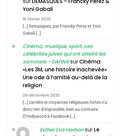
sur
DEMASQUES – Francky Perez &
sémitisme
Boy George
3
Yoni Gabali
Tout Sur La Nostalgie
15 février 2026
SOUVENIRS
[…] Demasques, par Francky Perez et Yoni
Gabali […]
4
Accords D’Isaac:
Cinéma, musique, sport, ces
L’alliance Pourrait
célébrités juives qui ont atteint les
S’étendre À 13 Pays
ISRAÉL
JUDAISME
sur
Cinéma:
sommets - DAFINA
D’Amérique Latine
«Les 3M, une histoire inachevée»
5
2025, L’année La Plus
Une ode à l’amitié au-delà de la
hérèse Zrihen-
Meurtrière Selon Le
religion
Rapport D’ADL
FRANCE
ISRAÉL
28 décembre 2025
Contre
[…] carrière et croyances religieuses fortes n’a
6
FIÈRE, DIGNE ET
L’antisémitisme
donc rien d’impossible, bien au contraire.
D’Hollywood à Facebook […]
RÉSILIENTE :
POURQUOI JE
sur
Le
Esther Eva Harbon
ISRAÉL
JUDAISME