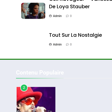
De Loya Stauber
Admin
0
1
Tout Sur La Nostalgie
Admin
0
Oeil Ravageur – Vane
CINEMA
ISRAÉL
Contenu Populaire
2