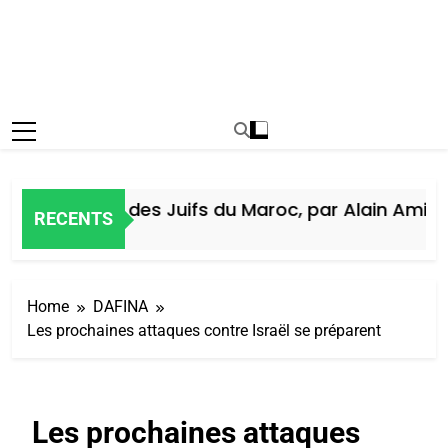
Histoire des Juifs du Maroc, par Alain Amiel
RECENTS
5 Jours Ago
Home
DAFINA
Les prochaines attaques contre Israël se préparent
Les prochaines attaques