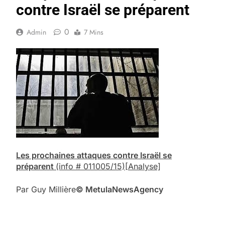
contre Israël se préparent
0
Admin
7 Mins
Les prochaines attaques contre Israël se
préparent
(info # 011005/15)
[Analyse]
Par Guy Millière
© Me
tula
N
ews
A
gency