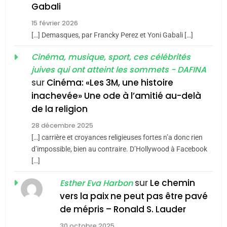
chanson de Boy George
Gabali
ISRAÉL
JUDAISME
6
FIÈRE, DIGNE ET RÉSILIENTE :
15 février 2026
3
POURQUOI JE REVENDIQUE
[…] Demasques, par Francky Perez et Yoni Gabali […]
MA JUDAÏTE par Thérèse
Tout sur la Nostalgie
ISRAÉL
JUDAISME
Cinéma, musique, sport, ces célébrités
Zrihen-Dvir
SOUVENIRS
juives qui ont atteint les sommets - DAFINA
7
sur
Cinéma: «Les 3M, une histoire
CE QUI NOUS MANQUE –
inachevée» Une ode à l’amitié au-delà
4
Jacques Hadida
de la religion
Accords d’Isaac:
JUDAISME
l’alliance pourrait
28 décembre 2025
s’étendre à 13 pays
[…] carrière et croyances religieuses fortes n’a donc rien
ISRAÉL
JUDAISME
8
d’impossible, bien au contraire. D’Hollywood à Facebook
d’Amérique latine
Maroc : Les amandes de
[…]
5
Tafraout, le miel de Tadla
2025, l’année la plus
sur
Le chemin
Esther Eva Harbon
Azilal consacrés produits
DAFINA
MAROC
meurtrière selon le
vers la paix ne peut pas être pavé
du terroir
rapport d’ADL contre
de mépris – Ronald S. Lauder
FRANCE
ISRAÉL
1
l’antisémitisme
Oeil ravageur – Vanessa De
30 octobre 2025