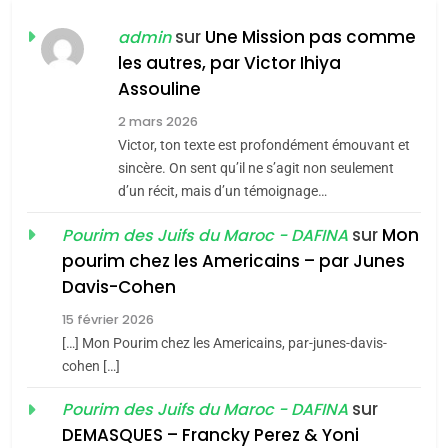
CE QUI NOUS MANQUE –
Jacques Hadida
sur
Une Mission pas comme
admin
les autres, par Victor Ihiya
JUDAISME
Assouline
8
2 mars 2026
Maroc : Les amandes de
Victor, ton texte est profondément émouvant et
Tafraout, le miel de Tadla
sincère. On sent qu’il ne s’agit non seulement
Azilal consacrés produits
d’un récit, mais d’un témoignage…
DAFINA
MAROC
du terroir
sur
Mon
Pourim des Juifs du Maroc - DAFINA
1
pourim chez les Americains – par Junes
Oeil ravageur – Vanessa
Davis-Cohen
De Loya Stauber
15 février 2026
CINEMA
ISRAÉL
5
[…] Mon Pourim chez les Americains, par-junes-davis-
2025, l’année la plus
cohen […]
2
meurtrière selon le rapport
«Tu dis génocide, je dis
sur
Pourim des Juifs du Maroc - DAFINA
d’ADL contre
FRANCE
ISRAÉL
guerre»: La nouvelle
DEMASQUES – Francky Perez & Yoni
l’antisémitisme