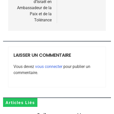
d’Israël en
5
2025, l’année la plus
Ambassadeur de la
Paix et de la
meurtrière selon le
Tolérance
rapport d’ADL contre
FRANCE
ISRAÉL
l’antisémitisme
6
FIÈRE, DIGNE ET RÉSILIENTE :
POURQUOI JE REVENDIQUE
LAISSER UN COMMENTAIRE
MA JUDAÏTE par Thérèse
ISRAÉL
JUDAISME
Zrihen-Dvir
Vous devez
vous connecter
pour publier un
7
commentaire.
CE QUI NOUS MANQUE –
Jacques Hadida
JUDAISME
8
Articles Liés
Maroc : Les amandes de