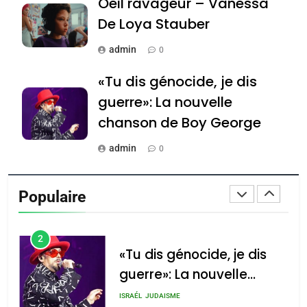
Oeil ravageur – Vanessa
Tafraout, le miel de Tadla
De Loya Stauber
Azilal consacrés produits
DAFINA
MAROC
du terroir
admin
0
1
Oeil ravageur – Vanessa
«Tu dis génocide, je dis
De Loya Stauber
guerre»: La nouvelle
CINEMA
ISRAÉL
chanson de Boy George
admin
0
2
«Tu dis génocide, je dis
Tout sur la Nostalgie
guerre»: La nouvelle
Populaire
chanson de Boy George
admin
0
ISRAÉL
JUDAISME
3
Accords d’Isaac: l’alliance
נשיא המדינה יצחק
הרצוג נפגש עם
Tout sur la Nostalgie
pourrait s’étendre à 13
נשיא ארגנטינה
pays d’Amérique latine
SOUVENIRS
חוויאר מיליי, במשכן