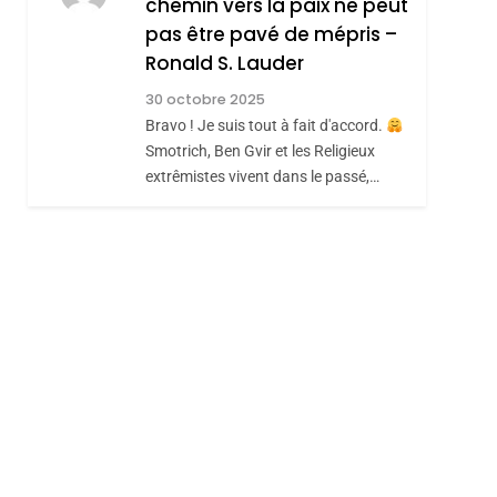
chemin vers la paix ne peut
ISRAÉL
JUDAISME
REVENDIQUE MA
pas être pavé de mépris –
7
CE QUI NOUS
JUDAÏTE Par Thérèse
Ronald S. Lauder
MANQUE – Jacques
Zrihen-Dvir
30 octobre 2025
Hadida
Bravo ! Je suis tout à fait d'accord.
JUDAISME
Smotrich, Ben Gvir et les Religieux
8
extrêmistes vivent dans le passé,…
Maroc : Les Amandes
De Tafraout, Le Miel
De Tadla Azilal
DAFINA
MAROC
Consacrés Produits
Du Terroir