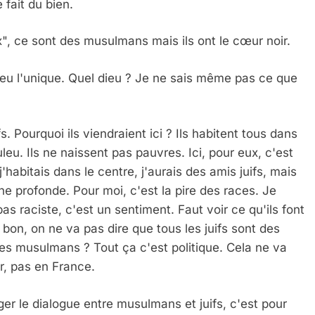
 fait du bien.
ux", ce sont des musulmans mais ils ont le cœur noir.
Dieu l'unique. Quel dieu ? Je ne sais même pas ce que
. Pourquoi ils viendraient ici ? Ils habitent tous dans
leu. Ils ne naissent pas pauvres. Ici, pour eux, c'est
j'habitais dans le centre, j'aurais des amis juifs, mais
ine profonde. Pour moi, c'est la pire des races. Je
as raciste, c'est un sentiment. Faut voir ce qu'ils font
 bon, on ne va pas dire que tous les juifs sont des
 les musulmans ? Tout ça c'est politique. Cela ne va
er, pas en France.
 Meurtrière Selon Le Rapport D’ADL Contre L’anti
ger le dialogue entre musulmans et juifs, c'est pour