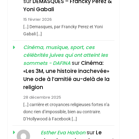
sur
DEMASQUES – Francky Perez &
Nouvelle Chanson De
ISRAÉL
JUDAISME
Yoni Gabali
Boy George
3
15 février 2026
Tout Sur La Nostalgie
[…] Demasques, par Francky Perez et Yoni
SOUVENIRS
Gabali […]
4
Cinéma, musique, sport, ces
Accords D’Isaac:
célébrités juives qui ont atteint les
L’alliance Pourrait
sur
Cinéma:
sommets - DAFINA
S’étendre À 13 Pays
ISRAÉL
JUDAISME
«Les 3M, une histoire inachevée»
D’Amérique Latine
Une ode à l’amitié au-delà de la
5
2025, L’année La Plus
religion
Meurtrière Selon Le
28 décembre 2025
Rapport D’ADL
FRANCE
ISRAÉL
[…] carrière et croyances religieuses fortes n’a
Contre
donc rien d’impossible, bien au contraire.
6
FIÈRE, DIGNE ET
D’Hollywood à Facebook […]
L’antisémitisme
RÉSILIENTE :
sur
Le
Esther Eva Harbon
POURQUOI JE