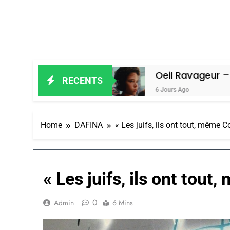
Alain Amiel
Oeil Ravageur – Vanessa
RECENTS
6 Jours Ago
Home
DAFINA
« Les juifs, ils ont tout, même 
« Les juifs, ils ont tou
0
Admin
6 Mins