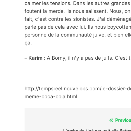
calmer les tensions. Dans les autres grandes v
foutent la merde, ils nous salissent. Nous, on 
fait, c'est contre les sionistes. J'ai déménagé
parle pas de cela avec lui. Ils nous boycotten
6
personne de la communauté juive, et bien el
ça.
FIÈRE, DIGNE ET RÉSIL
– Karim
: A Borny, il n'y a pas de juifs. C'es
Dvir
ISRAÉL
JUDAISME
http://tempsreel.nouvelobs.com/le-dossier-d
meme-coca-cola.html
7
Previou
Navigation