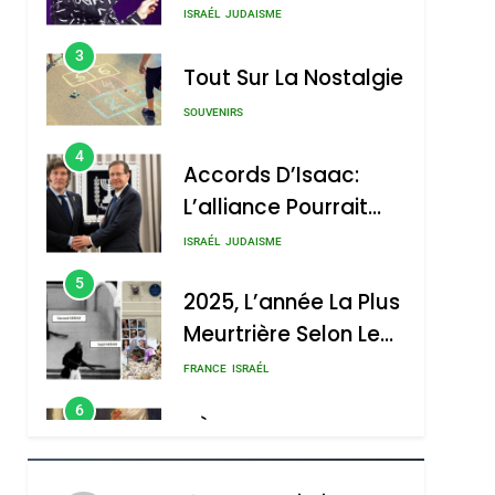
Nouvelle Chanson De
ISRAÉL
JUDAISME
Boy George
3
Tout Sur La Nostalgie
SOUVENIRS
4
Accords D’Isaac:
L’alliance Pourrait
S’étendre À 13 Pays
ISRAÉL
JUDAISME
D’Amérique Latine
5
2025, L’année La Plus
Meurtrière Selon Le
Rapport D’ADL
FRANCE
ISRAÉL
Contre
6
FIÈRE, DIGNE ET
L’antisémitisme
RÉSILIENTE :
POURQUOI JE