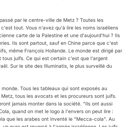
 passé par le centre-ville de Metz ? Toutes les
, c'est tout. Vous n'avez qu'à lire les noms israéliens
enne carte de la Palestine et une d'aujourd'hui ? Ils
eries. Ils sont partout, sauf en Chine parce que c'est
fs, même François Hollande. Le monde est dirigé par
ous juifs. Ce qui est certain c'est que l'argent
l. Sur le site des Illuminatis, le plus surveillé du
du monde. Tous les tableaux qui sont exposés au
Metz, tous les avocats et les procureurs sont juifs.
seront jamais monter dans la société. "Ils ont aussi
la, quand on met le logo à l'envers on peut lire :
ela que les arabes ont inventé le "Mecca-cola". Au
un euro est reversé à l'armée israélienne. Les juifs,