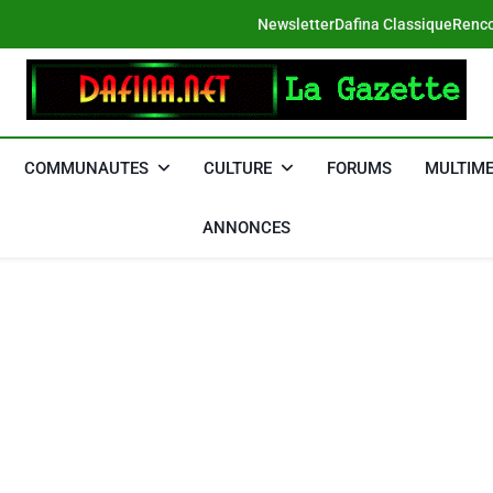
Newsletter
Dafina Classique
Renco
DAFINA
Le Net Des Juifs Du Maroc
COMMUNAUTES
CULTURE
FORUMS
MULTIME
ANNONCES