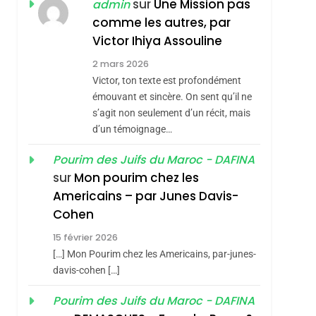
ISRAÉL
JUDAISME
sur
Une Mission pas
admin
REVENDIQUE MA
comme les autres, par
7
CE QUI NOUS
JUDAÏTE Par Thérèse
Victor Ihiya Assouline
MANQUE – Jacques
Zrihen-Dvir
2 mars 2026
Hadida
Victor, ton texte est profondément
JUDAISME
émouvant et sincère. On sent qu’il ne
8
s’agit non seulement d’un récit, mais
Maroc : Les Amandes
d’un témoignage…
De Tafraout, Le Miel
De Tadla Azilal
Pourim des Juifs du Maroc - DAFINA
DAFINA
MAROC
sur
Mon pourim chez les
Consacrés Produits
1
Americains – par Junes Davis-
Oeil Ravageur –
Du Terroir
Cohen
Vanessa De Loya
15 février 2026
Stauber
CINEMA
ISRAÉL
[…] Mon Pourim chez les Americains, par-junes-
2
davis-cohen […]
«Tu Dis Génocide, Je
Pourim des Juifs du Maroc - DAFINA
Dis Guerre»: La