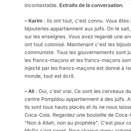
incontestable.
Extraits de la conversation.
– Karim
: Ils ont tout, c'est connu. Vous êtes
bijouteries appartiennent aux juifs. On le sait
sur les enseignes. Vous avez regardé une anci
ont tout colonisé. Maintenant c'est les bijout
communiste. Tous les gouvernements sont jui
les francs-maçons et les francs-maçons sont t
injecté par les francs-maçons est donné à Israë
monde, tout est écrit.
– Ali
: Oui, c'est vrai. Ce sont les cerveaux 
centre Pompidou appartiennent à des juifs. A 
Ils sont tous hauts placés et ils ne nous lais
Coca-Cola. Regardez une bouteille de Coca-Co
"Non à Allah, non au prophète". C'est pour c
McDo c'est pareil. Pour chaque menu acheté, 