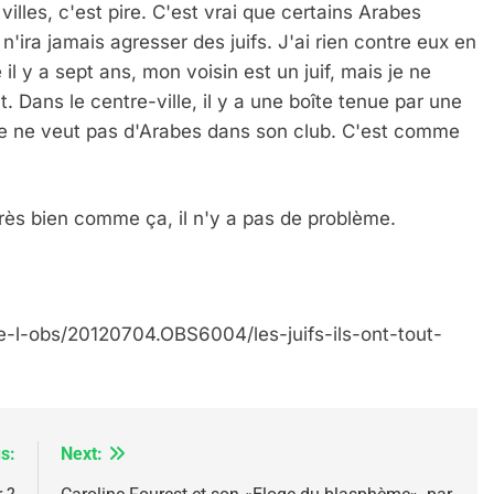
illes, c'est pire. C'est vrai que certains Arabes
n'ira jamais agresser des juifs. J'ai rien contre eux en
 il y a sept ans, mon voisin est un juif, mais je ne
t. Dans le centre-ville, il y a une boîte tenue par une
le ne veut pas d'Arabes dans son club. C'est comme
IENTE : POURQUOI JE REVENDIQUE MA JUDAÏTE Par T
t très bien comme ça, il n'y a pas de problème.
e-l-obs/20120704.OBS6004/les-juifs-ils-ont-tout-
s:
Next: