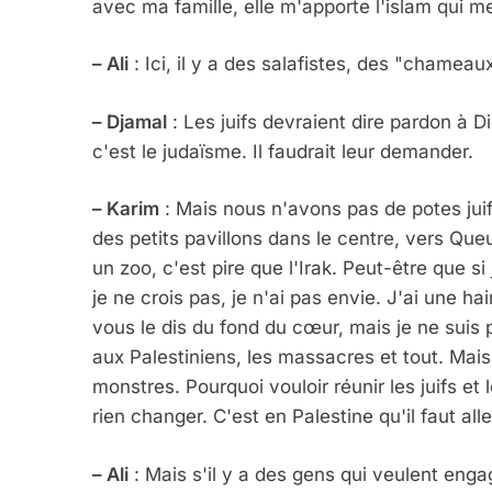
avec ma famille, elle m'apporte l'islam qui me
– Ali
: Ici, il y a des salafistes, des "chamea
– Djamal
: Les juifs devraient dire pardon à 
c'est le judaïsme. Il faudrait leur demander.
– Karim
: Mais nous n'avons pas de potes juifs
des petits pavillons dans le centre, vers Queu
un zoo, c'est pire que l'Irak. Peut-être que si 
je ne crois pas, je n'ai pas envie. J'ai une ha
5
vous le dis du fond du cœur, mais je ne suis p
aux Palestiniens, les massacres et tout. Mais
monstres. Pourquoi vouloir réunir les juifs et
rien changer. C'est en Palestine qu'il faut all
2025, L’année La Plus
FRANCE
ISRAÉL
– Ali
: Mais s'il y a des gens qui veulent enga