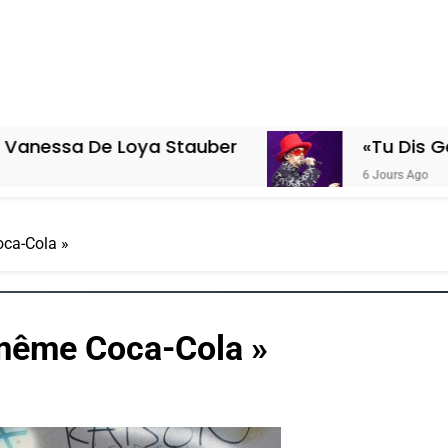
 De Loya Stauber
«Tu Dis Génocide, 
6 Jours Ago
Coca-Cola »
t, même Coca-Cola »