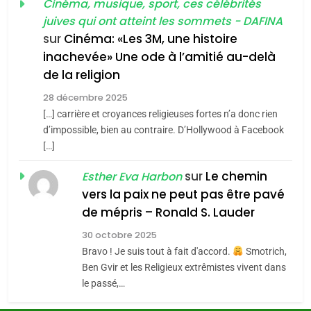
chanson de Boy George
Cinéma, musique, sport, ces célébrités
l’antisémitisme
ISRAÉL
JUDAISME
juives qui ont atteint les sommets - DAFINA
6
FIÈRE, DIGNE ET RÉSILIENTE :
sur
Cinéma: «Les 3M, une histoire
3
inachevée» Une ode à l’amitié au-delà
POURQUOI JE REVENDIQUE
Tout sur la Nostalgie
de la religion
MA JUDAÏTE par Thérèse
ISRAÉL
JUDAISME
SOUVENIRS
Zrihen-Dvir
28 décembre 2025
[…] carrière et croyances religieuses fortes n’a donc rien
7
CE QUI NOUS MANQUE –
d’impossible, bien au contraire. D’Hollywood à Facebook
4
Accords d’Isaac:
[…]
Jacques Hadida
l’alliance pourrait
sur
Le chemin
JUDAISME
Esther Eva Harbon
s’étendre à 13 pays
ISRAÉL
JUDAISME
vers la paix ne peut pas être pavé
d’Amérique latine
8
de mépris – Ronald S. Lauder
Maroc : Les amandes de
5
30 octobre 2025
2025, l’année la plus
Tafraout, le miel de Tadla
Bravo ! Je suis tout à fait d'accord.
Smotrich,
meurtrière selon le
Azilal consacrés produits
DAFINA
MAROC
Ben Gvir et les Religieux extrêmistes vivent dans
rapport d’ADL contre
du terroir
FRANCE
ISRAÉL
le passé,…
l’antisémitisme
1