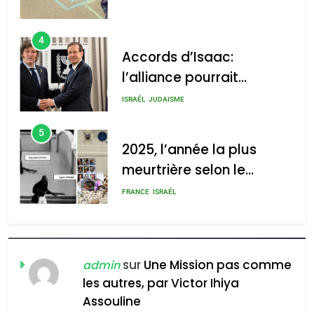
4
Accords d’Isaac:
l’alliance pourrait
s’étendre à 13 pays
2025, l’année la plus
ISRAÉL
JUDAISME
d’Amérique latine
meurtrière selon le rapport
5
d’ADL contre
2025, l’année la plus
l’antisémitisme
meurtrière selon le
rapport d’ADL contre
admin
FRANCE
ISRAÉL
0
l’antisémitisme
6
FIÈRE, DIGNE ET RÉSILIENTE :
POURQUOI JE REVENDIQUE
MA JUDAÏTE par Thérèse
sur
Une Mission pas comme
admin
ISRAÉL
JUDAISME
Zrihen-Dvir
les autres, par Victor Ihiya
7
Assouline
CE QUI NOUS MANQUE –