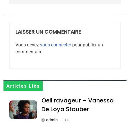
5
2025, l’année la plus
meurtrière selon le
rapport d’ADL contre
FRANCE
ISRAÉL
l’antisémitisme
LAISSER UN COMMENTAIRE
6
FIÈRE, DIGNE ET RÉSILIENTE :
Vous devez
vous connecter
pour publier un
commentaire.
POURQUOI JE REVENDIQUE
MA JUDAÏTE par Thérèse
ISRAÉL
JUDAISME
Zrihen-Dvir
7
CE QUI NOUS MANQUE –
Articles Liés
Jacques Hadida
Oeil ravageur – Vanessa
JUDAISME
De Loya Stauber
8
admin
Maroc : Les amandes de
0