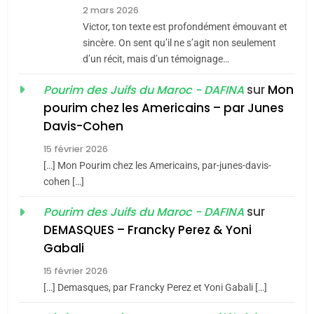
2 mars 2026
Jacques Hadida
Victor, ton texte est profondément émouvant et
sincère. On sent qu’il ne s’agit non seulement
JUDAISME
d’un récit, mais d’un témoignage…
8
sur
Mon
Pourim des Juifs du Maroc - DAFINA
Maroc : Les amandes de
pourim chez les Americains – par Junes
Tafraout, le miel de Tadla
Davis-Cohen
Azilal consacrés produits
DAFINA
MAROC
15 février 2026
du terroir
[…] Mon Pourim chez les Americains, par-junes-davis-
1
Oeil ravageur – Vanessa
cohen […]
De Loya Stauber
sur
Pourim des Juifs du Maroc - DAFINA
DEMASQUES – Francky Perez & Yoni
CINEMA
ISRAÉL
5
Gabali
2025, l’année la plus
2
15 février 2026
«Tu dis génocide, je dis
meurtrière selon le rapport
[…] Demasques, par Francky Perez et Yoni Gabali […]
guerre»: La nouvelle
d’ADL contre
FRANCE
ISRAÉL