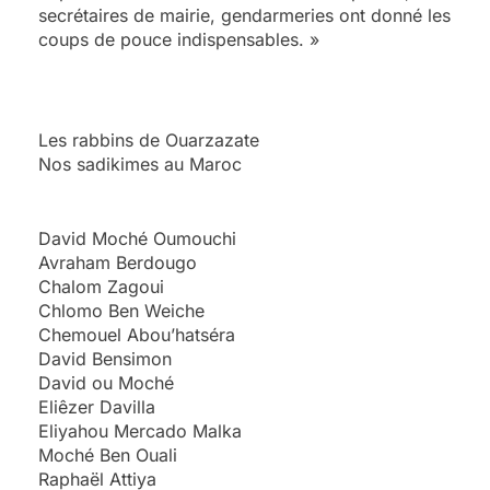
secrétaires de mairie, gendarmeries ont donné les
coups de pouce indispensables. »
Les rabbins de Ouarzazate
Nos sadikimes au Maroc
David Moché Oumouchi
Avraham Berdougo
Chalom Zagoui
Chlomo Ben Weiche
Chemouel Abou’hatséra
David Bensimon
David ou Moché
Eliêzer Davilla
Eliyahou Mercado Malka
Moché Ben Ouali
5
Raphaël Attiya