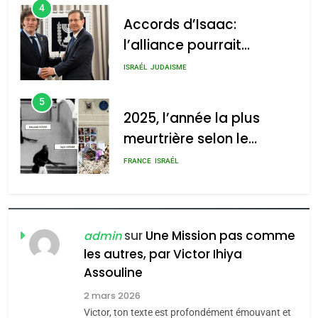
4
Accords d’Isaac:
l’alliance pourrait
s’étendre à 13 pays
ISRAÉL
JUDAISME
d’Amérique latine
5
2025, l’année la plus
meurtrière selon le
rapport d’ADL contre
FRANCE
ISRAÉL
l’antisémitisme
6
FIÈRE, DIGNE ET RÉSILIENTE :
POURQUOI JE REVENDIQUE
sur
Une Mission pas comme
admin
MA JUDAÏTE par Thérèse
les autres, par Victor Ihiya
ISRAÉL
JUDAISME
Assouline
Zrihen-Dvir
7
2 mars 2026
CE QUI NOUS MANQUE –
Victor, ton texte est profondément émouvant et