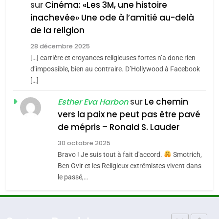
FIÈRE, DIGNE ET RÉSILIENTE :
sur
Cinéma: «Les 3M, une histoire
inachevée» Une ode à l’amitié au-delà
POURQUOI JE REVENDIQUE
3
de la religion
MA JUDAÏTE par Thérèse
Tout sur la Nostalgie
ISRAÉL
JUDAISME
Zrihen-Dvir
28 décembre 2025
SOUVENIRS
[…] carrière et croyances religieuses fortes n’a donc rien
7
CE QUI NOUS MANQUE –
d’impossible, bien au contraire. D’Hollywood à Facebook
[…]
Jacques Hadida
4
Accords d’Isaac:
sur
Le chemin
JUDAISME
Esther Eva Harbon
l’alliance pourrait
vers la paix ne peut pas être pavé
s’étendre à 13 pays
8
de mépris – Ronald S. Lauder
ISRAÉL
JUDAISME
Maroc : Les amandes de
d’Amérique latine
30 octobre 2025
Tafraout, le miel de Tadla
5
Bravo ! Je suis tout à fait d'accord.
Smotrich,
2025, l’année la plus
Azilal consacrés produits
DAFINA
MAROC
Ben Gvir et les Religieux extrêmistes vivent dans
meurtrière selon le
du terroir
le passé,…
rapport d’ADL contre
1
FRANCE
ISRAÉL
Oeil ravageur – Vanessa De
l’antisémitisme
Loya Stauber
6