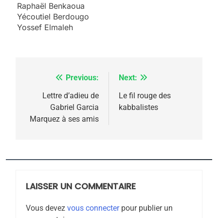
2025, l’année la plus
Raphaël Benkaoua
meurtrière selon le
Yécoutiel Berdougo
Yossef Elmaleh
rapport d’ADL contre
FRANCE
ISRAÉL
l’antisémitisme
6
FIÈRE, DIGNE ET RÉSILIENTE :
Previous:
Next:
Navigation
POURQUOI JE REVENDIQUE
MA JUDAÏTE par Thérèse
de
Lettre d’adieu de
Le fil rouge des
ISRAÉL
JUDAISME
Gabriel Garcia
kabbalistes
Zrihen-Dvir
l’article
Marquez à ses amis
7
CE QUI NOUS MANQUE –
Jacques Hadida
JUDAISME
LAISSER UN COMMENTAIRE
8
Maroc : Les amandes de
Vous devez
vous connecter
pour publier un
Tafraout, le miel de Tadla