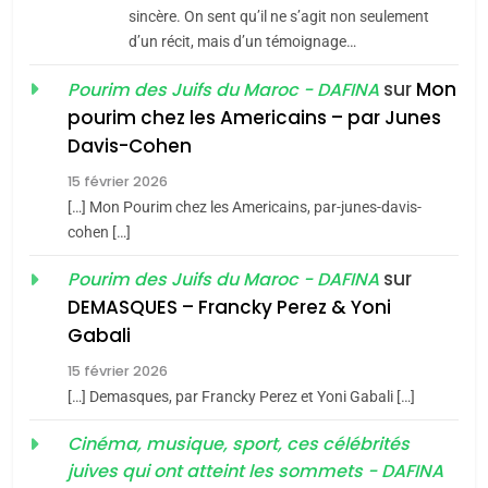
Jacques Hadida
sincère. On sent qu’il ne s’agit non seulement
d’un récit, mais d’un témoignage…
JUDAISME
sur
Mon
Pourim des Juifs du Maroc - DAFINA
8
pourim chez les Americains – par Junes
Maroc : Les amandes de
Davis-Cohen
Tafraout, le miel de Tadla
15 février 2026
Azilal consacrés produits
DAFINA
MAROC
[…] Mon Pourim chez les Americains, par-junes-davis-
du terroir
cohen […]
1
Oeil ravageur – Vanessa
sur
Pourim des Juifs du Maroc - DAFINA
De Loya Stauber
DEMASQUES – Francky Perez & Yoni
5
Gabali
CINEMA
ISRAÉL
2025, l’année la plus
15 février 2026
meurtrière selon le rapport
2
[…] Demasques, par Francky Perez et Yoni Gabali […]
«Tu dis génocide, je dis
d’ADL contre
FRANCE
ISRAÉL
guerre»: La nouvelle
Cinéma, musique, sport, ces célébrités
l’antisémitisme
juives qui ont atteint les sommets - DAFINA
chanson de Boy George
6
ISRAÉL
JUDAISME