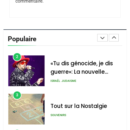
commentaire.
Azilal consacrés produits
DAFINA
MAROC
du terroir
1
Oeil ravageur – Vanessa
De Loya Stauber
Populaire
CINEMA
ISRAÉL
2
«Tu dis génocide, je dis
guerre»: La nouvelle
chanson de Boy George
ISRAÉL
JUDAISME
3
Tout sur la Nostalgie
SOUVENIRS