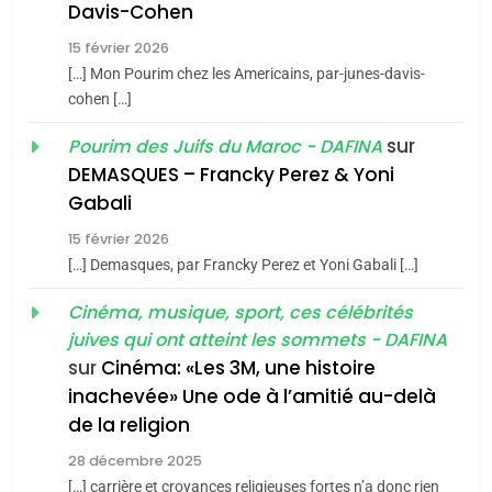
Davis-Cohen
Tafraout, le miel de Tadla
15 février 2026
Azilal consacrés produits
DAFINA
MAROC
[…] Mon Pourim chez les Americains, par-junes-davis-
du terroir
cohen […]
1
Oeil ravageur – Vanessa
sur
Pourim des Juifs du Maroc - DAFINA
De Loya Stauber
DEMASQUES – Francky Perez & Yoni
5
Gabali
CINEMA
ISRAÉL
2025, l’année la plus
15 février 2026
meurtrière selon le rapport
2
[…] Demasques, par Francky Perez et Yoni Gabali […]
«Tu dis génocide, je dis
d’ADL contre
FRANCE
ISRAÉL
guerre»: La nouvelle
Cinéma, musique, sport, ces célébrités
l’antisémitisme
juives qui ont atteint les sommets - DAFINA
chanson de Boy George
6
ISRAÉL
JUDAISME
FIÈRE, DIGNE ET RÉSILIENTE :
sur
Cinéma: «Les 3M, une histoire
inachevée» Une ode à l’amitié au-delà
POURQUOI JE REVENDIQUE
3
de la religion
MA JUDAÏTE par Thérèse
Tout sur la Nostalgie
ISRAÉL
JUDAISME
Zrihen-Dvir
28 décembre 2025
SOUVENIRS
[…] carrière et croyances religieuses fortes n’a donc rien
7