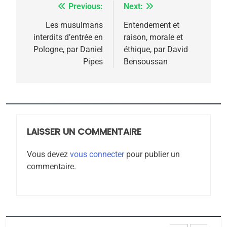
FIÈRE, DIGNE ET RÉSILIENTE :
Previous:
Next:
Navigation
POURQUOI JE REVENDIQUE
de
Les musulmans
Entendement et
MA JUDAÏTE par Thérèse
interdits d’entrée en
raison, morale et
ISRAÉL
JUDAISME
l’article
Pologne, par Daniel
éthique, par David
Zrihen-Dvir
Pipes
Bensoussan
7
CE QUI NOUS MANQUE –
Jacques Hadida
JUDAISME
LAISSER UN COMMENTAIRE
8
Maroc : Les amandes de
Vous devez
vous connecter
pour publier un
Tafraout, le miel de Tadla
commentaire.
Azilal consacrés produits
DAFINA
MAROC
du terroir
1
Oeil ravageur – Vanessa
De Loya Stauber