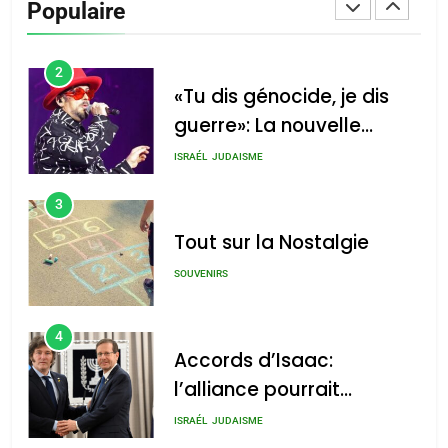
Populaire
CINEMA
ISRAÉL
2
«Tu dis génocide, je dis
guerre»: La nouvelle
chanson de Boy George
ISRAÉL
JUDAISME
3
Tout sur la Nostalgie
SOUVENIRS
4
Accords d’Isaac:
l’alliance pourrait
s’étendre à 13 pays
ISRAÉL
JUDAISME
d’Amérique latine