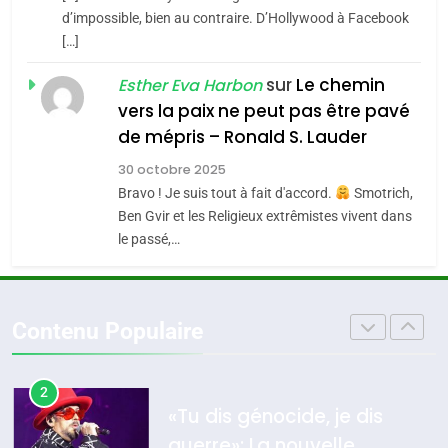
CE QUI NOUS MANQUE –
d’impossible, bien au contraire. D’Hollywood à Facebook
[…]
Jacques Hadida
4
Accords d’Isaac:
sur
Le chemin
JUDAISME
Esther Eva Harbon
l’alliance pourrait
vers la paix ne peut pas être pavé
s’étendre à 13 pays
8
de mépris – Ronald S. Lauder
ISRAÉL
JUDAISME
Maroc : Les amandes de
d’Amérique latine
30 octobre 2025
Tafraout, le miel de Tadla
5
Bravo ! Je suis tout à fait d'accord.
Smotrich,
2025, l’année la plus
Azilal consacrés produits
DAFINA
MAROC
Ben Gvir et les Religieux extrêmistes vivent dans
meurtrière selon le
du terroir
le passé,…
rapport d’ADL contre
1
FRANCE
ISRAÉL
Oeil ravageur – Vanessa De
l’antisémitisme
Loya Stauber
6
Contenu Populaire
FIÈRE, DIGNE ET RÉSILIENTE :
CINEMA
ISRAÉL
POURQUOI JE REVENDIQUE
MA JUDAÏTE par Thérèse
2
ISRAÉL
JUDAISME
«Tu dis génocide, je dis
Zrihen-Dvir
guerre»: La nouvelle
7