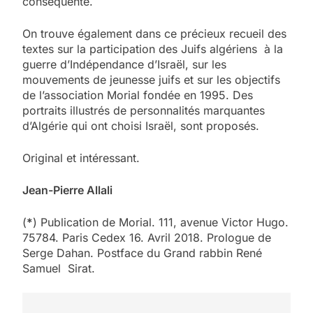
conséquente.
On trouve également dans ce précieux recueil des
textes sur la participation des Juifs algériens à la
guerre d’Indépendance d’Israël, sur les
mouvements de jeunesse juifs et sur les objectifs
de l’association Morial fondée en 1995. Des
portraits illustrés de personnalités marquantes
d’Algérie qui ont choisi Israël, sont proposés.
Original et intéressant.
Jean-Pierre Allali
5
(
*
) Publication de Morial. 111, avenue Victor Hugo.
2025, l’année la plus
75784. Paris Cedex 16. Avril 2018. Prologue de
meurtrière selon le
Serge Dahan. Postface du Grand rabbin René
Samuel Sirat.
rapport d’ADL contre
FRANCE
ISRAÉL
l’antisémitisme
6