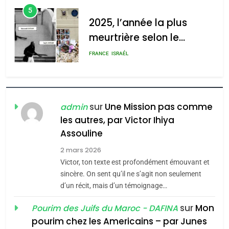
5
2025, l’année la plus
meurtrière selon le
rapport d’ADL contre
FRANCE
ISRAÉL
l’antisémitisme
6
FIÈRE, DIGNE ET RÉSILIENTE :
POURQUOI JE REVENDIQUE
sur
Une Mission pas comme
admin
MA JUDAÏTE par Thérèse
les autres, par Victor Ihiya
ISRAÉL
JUDAISME
Assouline
Zrihen-Dvir
7
2 mars 2026
CE QUI NOUS MANQUE –
Victor, ton texte est profondément émouvant et
Jacques Hadida
sincère. On sent qu’il ne s’agit non seulement
d’un récit, mais d’un témoignage…
JUDAISME
sur
Mon
Pourim des Juifs du Maroc - DAFINA
8
pourim chez les Americains – par Junes
Maroc : Les amandes de