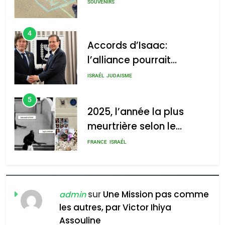
SOUVENIRS
4
Accords d’Isaac:
l’alliance pourrait
s’étendre à 13 pays
ISRAÉL
JUDAISME
d’Amérique latine
5
2025, l’année la plus
meurtrière selon le
rapport d’ADL contre
FRANCE
ISRAÉL
l’antisémitisme
6
FIÈRE, DIGNE ET RÉSILIENTE :
POURQUOI JE REVENDIQUE
sur
Une Mission pas comme
admin
MA JUDAÏTE par Thérèse
les autres, par Victor Ihiya
ISRAÉL
JUDAISME
Assouline
Zrihen-Dvir