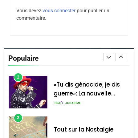
Maroc : Les amandes de
Vous devez
vous connecter
pour publier un
Tafraout, le miel de Tadla
commentaire.
Azilal consacrés produits
DAFINA
MAROC
du terroir
1
Oeil ravageur – Vanessa
De Loya Stauber
Populaire
CINEMA
ISRAÉL
2
«Tu dis génocide, je dis
guerre»: La nouvelle
chanson de Boy George
ISRAÉL
JUDAISME
3
Tout sur la Nostalgie