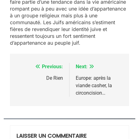
faire partie d’une tendance dans la vie américaine
rompant peu à peu avec une idée d’appartenance
5
à un groupe religieux mais plus à une
2025, l’année la plus
communauté. Les Juifs américains s’estiment
meurtrière selon le
fières de revendiquer leur identité juive et
ressentent toujours un fort sentiment
rapport d’ADL contre
FRANCE
ISRAÉL
d’appartenance au peuple juif.
l’antisémitisme
6
FIÈRE, DIGNE ET RÉSILIENTE :
Previous:
Next:
Navigation
POURQUOI JE REVENDIQUE
MA JUDAÏTE par Thérèse
de
De Rien
Europe: après la
ISRAÉL
JUDAISME
viande casher, la
Zrihen-Dvir
l’article
circoncision…
7
CE QUI NOUS MANQUE –
Jacques Hadida
JUDAISME
LAISSER UN COMMENTAIRE
8