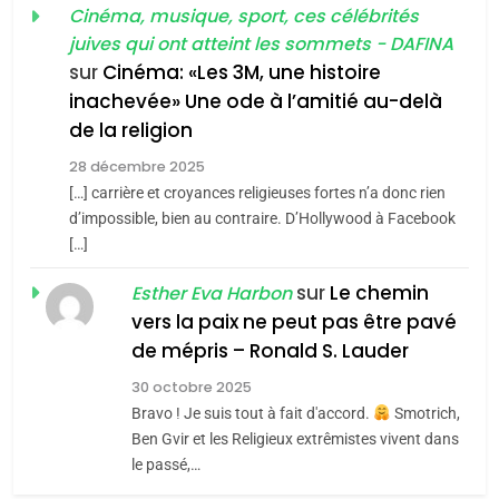
guerre»: La nouvelle
Cinéma, musique, sport, ces célébrités
l’antisémitisme
juives qui ont atteint les sommets - DAFINA
chanson de Boy George
6
ISRAÉL
JUDAISME
FIÈRE, DIGNE ET RÉSILIENTE :
sur
Cinéma: «Les 3M, une histoire
inachevée» Une ode à l’amitié au-delà
POURQUOI JE REVENDIQUE
3
de la religion
MA JUDAÏTE par Thérèse
Tout sur la Nostalgie
ISRAÉL
JUDAISME
Zrihen-Dvir
28 décembre 2025
SOUVENIRS
[…] carrière et croyances religieuses fortes n’a donc rien
7
CE QUI NOUS MANQUE –
d’impossible, bien au contraire. D’Hollywood à Facebook
[…]
Jacques Hadida
4
Accords d’Isaac:
sur
Le chemin
JUDAISME
Esther Eva Harbon
l’alliance pourrait
vers la paix ne peut pas être pavé
s’étendre à 13 pays
8
de mépris – Ronald S. Lauder
ISRAÉL
JUDAISME
Maroc : Les amandes de
d’Amérique latine
30 octobre 2025
Tafraout, le miel de Tadla
5
Bravo ! Je suis tout à fait d'accord.
Smotrich,
2025, l’année la plus
Azilal consacrés produits
DAFINA
MAROC
Ben Gvir et les Religieux extrêmistes vivent dans
meurtrière selon le
du terroir
le passé,…
rapport d’ADL contre
1
FRANCE
ISRAÉL