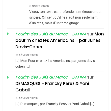
7
2 mars 2026
CE QUI NOUS MANQUE –
Victor, ton texte est profondément émouvant et
Jacques Hadida
sincère. On sent qu’il ne s’agit non seulement
d’un récit, mais d’un témoignage…
JUDAISME
sur
Mon
Pourim des Juifs du Maroc - DAFINA
8
pourim chez les Americains – par Junes
Maroc : Les amandes de
Davis-Cohen
Tafraout, le miel de Tadla
15 février 2026
Azilal consacrés produits
DAFINA
MAROC
[…] Mon Pourim chez les Americains, par-junes-davis-
du terroir
cohen […]
1
Oeil ravageur – Vanessa
sur
Pourim des Juifs du Maroc - DAFINA
De Loya Stauber
DEMASQUES – Francky Perez & Yoni
5
Gabali
CINEMA
ISRAÉL
2025, l’année la plus
15 février 2026
meurtrière selon le rapport
2
[…] Demasques, par Francky Perez et Yoni Gabali […]
«Tu dis génocide, je dis
d’ADL contre
FRANCE
ISRAÉL