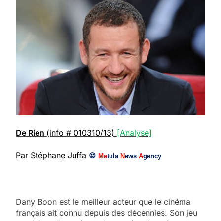
De Rien
(info # 010310/13)
[Analyse]
Par Stéphane Juffa
©
Me
tula
N
ews
A
gency
Dany Boon est le meilleur acteur que le cinéma
français ait connu depuis des décennies. Son jeu