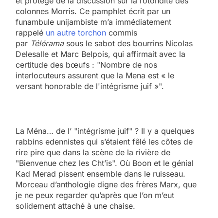
et protégé de la discussion sur la rotondité des
colonnes Morris. Ce pamphlet écrit par un
funambule unijambiste m’a immédiatement
rappelé
un autre torchon
commis
par
Télérama
sous le sabot des bourrins Nicolas
Delesalle et Marc Belpois, qui affirmait avec la
certitude des bœufs : "Nombre de nos
interlocuteurs assurent que la Mena est « le
versant honorable de l'intégrisme juif »".
La Ména… de l’ "intégrisme juif" ? Il y a quelques
rabbins edennistes qui s’étaient fêlé les côtes de
rire pire que dans la scène de la rivière de
"Bienvenue chez les Cht’is". Où Boon et le génial
Kad Merad pissent ensemble dans le ruisseau.
Morceau d’anthologie digne des frères Marx, que
je ne peux regarder qu’après que l’on m’eut
solidement attaché à une chaise.