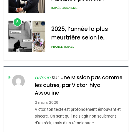
2025, l’année la plus
rapport d’ADL contre
meurtrière selon le rapport
FRANCE
ISRAÉL
l’antisémitisme
d’ADL contre
6
l’antisémitisme
FIÈRE, DIGNE ET RÉSILIENTE :
POURQUOI JE REVENDIQUE
admin
0
MA JUDAÏTE par Thérèse
ISRAÉL
JUDAISME
Zrihen-Dvir
7
CE QUI NOUS MANQUE –
Jacques Hadida
sur
Une Mission pas comme
admin
les autres, par Victor Ihiya
JUDAISME
Assouline
8
2 mars 2026
Maroc : Les amandes de
Victor, ton texte est profondément émouvant et
Tafraout, le miel de Tadla
sincère. On sent qu’il ne s’agit non seulement
Azilal consacrés produits
d’un récit, mais d’un témoignage…
DAFINA
MAROC