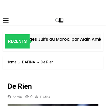
Histoire des Juifs du Maroc, par Alain Amiel
RECENTS
6 Jours Ago
Home
DAFINA
De Rien
De Rien
0
Admin
11 Mins