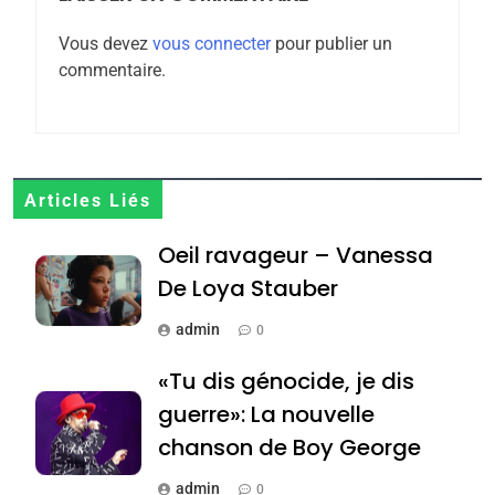
Zrihen-Dvir
Vous devez
vous connecter
pour publier un
7
commentaire.
CE QUI NOUS MANQUE –
Jacques Hadida
JUDAISME
8
Articles Liés
Maroc : Les amandes de
Oeil ravageur – Vanessa
Tafraout, le miel de Tadla
Azilal consacrés produits
De Loya Stauber
DAFINA
MAROC
du terroir
admin
0
1
Oeil ravageur – Vanessa
«Tu dis génocide, je dis
De Loya Stauber
guerre»: La nouvelle
CINEMA
ISRAÉL
chanson de Boy George
2
admin
0