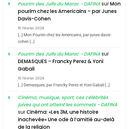
du terroir
sur
Mon
Pourim des Juifs du Maroc - DAFINA
1
pourim chez les Americains – par Junes
Oeil ravageur – Vanessa
Davis-Cohen
De Loya Stauber
15 février 2026
5
CINEMA
ISRAÉL
2025, l’année la plus
[…] Mon Pourim chez les Americains, par-junes-davis-
cohen […]
meurtrière selon le rapport
2
«Tu dis génocide, je dis
d’ADL contre
sur
Pourim des Juifs du Maroc - DAFINA
FRANCE
ISRAÉL
guerre»: La nouvelle
l’antisémitisme
DEMASQUES – Francky Perez & Yoni
chanson de Boy George
6
Gabali
ISRAÉL
JUDAISME
FIÈRE, DIGNE ET RÉSILIENTE :
15 février 2026
POURQUOI JE REVENDIQUE
3
[…] Demasques, par Francky Perez et Yoni Gabali […]
MA JUDAÏTE par Thérèse
Tout sur la Nostalgie
ISRAÉL
JUDAISME
Cinéma, musique, sport, ces célébrités
Zrihen-Dvir
SOUVENIRS
juives qui ont atteint les sommets - DAFINA
7
CE QUI NOUS MANQUE –
sur
Cinéma: «Les 3M, une histoire
inachevée» Une ode à l’amitié au-delà
Jacques Hadida
4
Accords d’Isaac:
de la religion