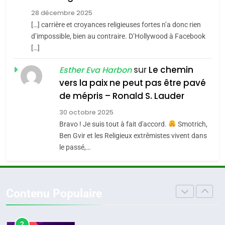
JUDAISME
l’alliance pourrait
28 décembre 2025
s’étendre à 13 pays
[…] carrière et croyances religieuses fortes n’a donc rien
8
ISRAÉL
JUDAISME
Maroc : Les amandes de
d’impossible, bien au contraire. D’Hollywood à Facebook
d’Amérique latine
[…]
Tafraout, le miel de Tadla
5
2025, l’année la plus
Azilal consacrés produits
sur
Le chemin
DAFINA
MAROC
Esther Eva Harbon
meurtrière selon le
du terroir
vers la paix ne peut pas être pavé
rapport d’ADL contre
1
de mépris – Ronald S. Lauder
FRANCE
ISRAÉL
Oeil ravageur – Vanessa De
l’antisémitisme
30 octobre 2025
Loya Stauber
6
Bravo ! Je suis tout à fait d'accord.
Smotrich,
FIÈRE, DIGNE ET RÉSILIENTE :
CINEMA
ISRAÉL
Ben Gvir et les Religieux extrêmistes vivent dans
POURQUOI JE REVENDIQUE
le passé,…
MA JUDAÏTE par Thérèse
2
ISRAÉL
JUDAISME
«Tu dis génocide, je dis
Zrihen-Dvir
guerre»: La nouvelle
7
Contenu Populaire
CE QUI NOUS MANQUE –
chanson de Boy George
ISRAÉL
JUDAISME
Jacques Hadida
3