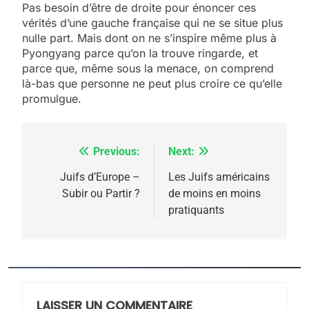
Pas besoin d’être de droite pour énoncer ces
vérités d’une gauche française qui ne se situe plus
nulle part. Mais dont on ne s’inspire même plus à
Pyongyang parce qu’on la trouve ringarde, et
parce que, même sous la menace, on comprend
là-bas que personne ne peut plus croire ce qu’elle
promulgue.
Previous:
Next:
Navigation
5
2025, l’année la plus
de
Juifs d’Europe –
Les Juifs américains
meurtrière selon le
Subir ou Partir ?
de moins en moins
l’article
pratiquants
rapport d’ADL contre
FRANCE
ISRAÉL
l’antisémitisme
6
FIÈRE, DIGNE ET RÉSILIENTE :
POURQUOI JE REVENDIQUE
MA JUDAÏTE par Thérèse
LAISSER UN COMMENTAIRE
ISRAÉL
JUDAISME