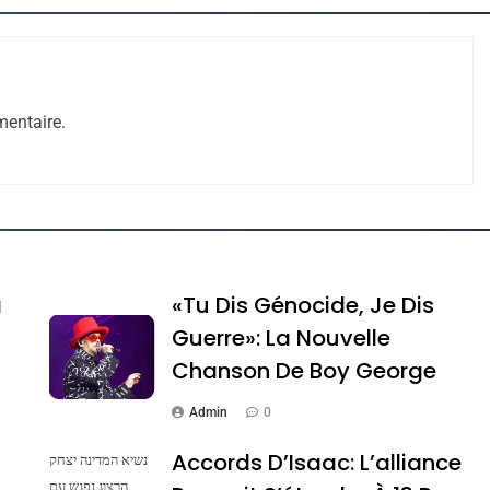
entaire.
e Tafraout, Le Miel De Tadla Azilal Consacrés P
a
«Tu Dis Génocide, Je Dis
Guerre»: La Nouvelle
Chanson De Boy George
Admin
0
Accords D’Isaac: L’alliance
נשיא המדינה יצחק
הרצוג נפגש עם