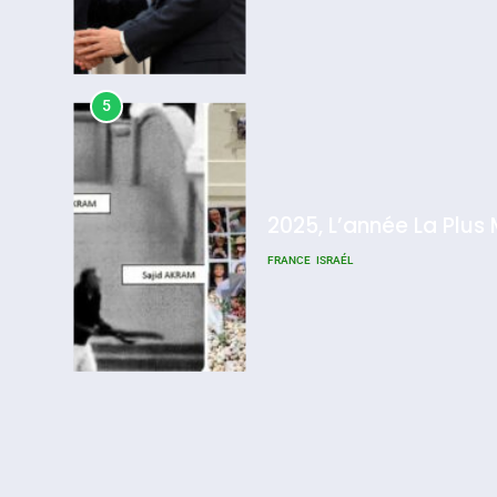
5
2025, L’année La Plus
FRANCE
ISRAÉL
6