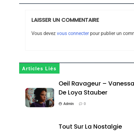
LAISSER UN COMMENTAIRE
8
Vous devez
vous connecter
pour publier un comm
Maroc : Les Amandes D
Terroir
Articles Liés
DAFINA
MAROC
Oeil Ravageur – Vaness
De Loya Stauber
Admin
0
1
Tout Sur La Nostalgie