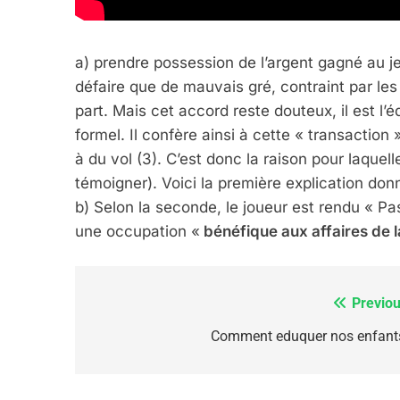
6
a) prendre possession de l’argent gagné au jeu
défaire que de mauvais gré, contraint par les
FIÈRE, DIGNE ET RÉSIL
part. Mais cet accord reste douteux, il est 
Dvir
formel. Il confère ainsi à cette « transaction
ISRAÉL
JUDAISME
à du vol (3). C’est donc la raison pour laquel
témoigner). Voici la première explication do
b) Selon la seconde, le joueur est rendu « Pas
une occupation «
bénéfique aux affaires de 
7
Previou
Navigation
de
Comment eduquer nos enfants
CE QUI NOUS MANQUE
l’article
JUDAISME