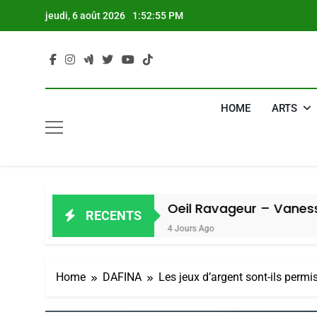
Skip
jeudi, 6 août 2026
1:52:56 PM
to
content
HOME
ARTS
iel
Oeil Ravageur – Vanessa De Loy
RECENTS
4 Jours Ago
Home
DAFINA
Les jeux d’argent sont-ils permi