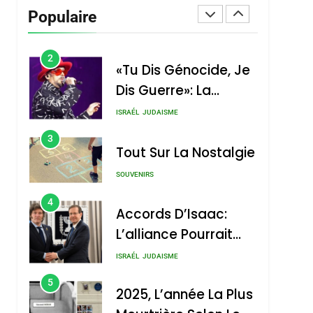
Vanessa De Loya
Populaire
Stauber
CINEMA
ISRAÉL
2
«Tu Dis Génocide, Je
Dis Guerre»: La
Nouvelle Chanson De
ISRAÉL
JUDAISME
Boy George
3
Tout Sur La Nostalgie
SOUVENIRS
4
Accords D’Isaac:
L’alliance Pourrait
S’étendre À 13 Pays
ISRAÉL
JUDAISME
D’Amérique Latine
5
2025, L’année La Plus