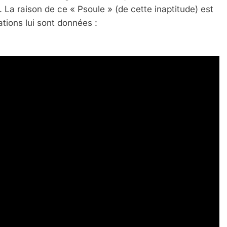
. La raison de ce « Psoule » (de cette inaptitude) est
ations lui sont données :
 Meurtrière Selon Le Rapport D’ADL Contre L’anti