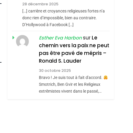
Meurtrière Selon Le
28 décembre 2025
Rapport D’ADL
FRANCE
ISRAÉL
[…] carrière et croyances religieuses fortes n’a
Contre
donc rien d’impossible, bien au contraire.
6
FIÈRE, DIGNE ET
D’Hollywood à Facebook […]
L’antisémitisme
RÉSILIENTE :
sur
Le
Esther Eva Harbon
POURQUOI JE
chemin vers la paix ne peut
ISRAÉL
JUDAISME
REVENDIQUE MA
pas être pavé de mépris –
roduits Du
7
CE QUI NOUS
JUDAÏTE Par Thérèse
Ronald S. Lauder
MANQUE – Jacques
Zrihen-Dvir
30 octobre 2025
Hadida
Bravo ! Je suis tout à fait d'accord.
JUDAISME
Smotrich, Ben Gvir et les Religieux
8
extrêmistes vivent dans le passé,…
Maroc : Les Amandes
De Tafraout, Le Miel
De Tadla Azilal
DAFINA
MAROC
Consacrés Produits
Du Terroir