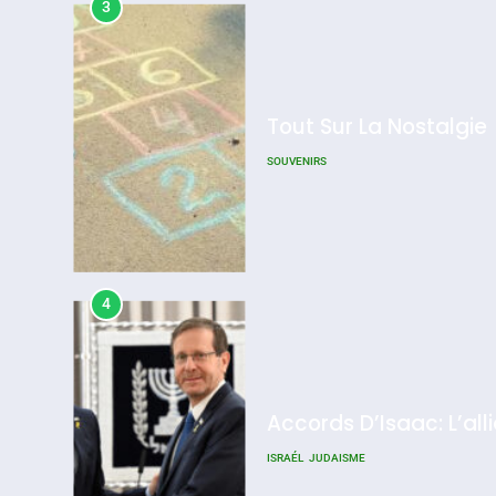
3
Tout Sur La Nostalgie
SOUVENIRS
4
Accords D’Isaac: L’all
ISRAÉL
JUDAISME