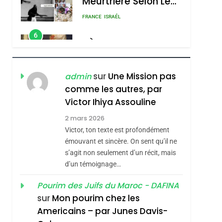
Meurtrière Selon Le
Rapport D’ADL
FRANCE
ISRAÉL
Contre
6
FIÈRE, DIGNE ET
L’antisémitisme
RÉSILIENTE :
POURQUOI JE
ISRAÉL
JUDAISME
sur
Une Mission pas
admin
REVENDIQUE MA
comme les autres, par
7
CE QUI NOUS
JUDAÏTE Par Thérèse
Victor Ihiya Assouline
MANQUE – Jacques
Zrihen-Dvir
2 mars 2026
Hadida
Victor, ton texte est profondément
JUDAISME
émouvant et sincère. On sent qu’il ne
sémitisme
8
s’agit non seulement d’un récit, mais
Maroc : Les Amandes
d’un témoignage…
De Tafraout, Le Miel
De Tadla Azilal
Pourim des Juifs du Maroc - DAFINA
DAFINA
MAROC
sur
Mon pourim chez les
Consacrés Produits
1
Americains – par Junes Davis-
Oeil Ravageur –
Du Terroir