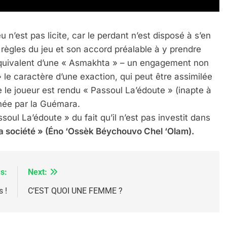
 n’est pas licite, car le perdant n’est disposé à s’en
 règles du jeu et son accord préalable à y prendre
IENTE : POURQUOI JE REVENDIQUE MA JUDAÏTE Par T
l’équivalent d’une « Asmakhta » – un engagement non
 » le caractère d’une exaction, qui peut être assimilée
le le joueur est rendu « Passoul La’édoute » (inapte à
nnée par la Guémara.
soul La’édoute » du fait qu’il n’est pas investit dans
la société » (Éno ‘Ossèk Béychouvo Chel ‘Olam).
s:
Next:
 !
C’EST QUOI UNE FEMME ?
 – Jacques Hadida