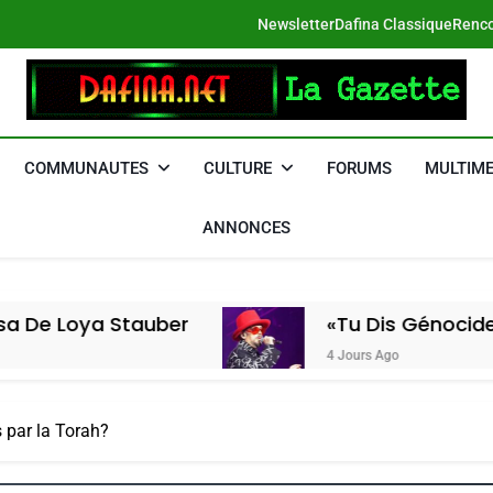
Newsletter
Dafina Classique
Renco
DAFINA
Le Net Des Juifs Du Maroc
COMMUNAUTES
CULTURE
FORUMS
MULTIME
ANNONCES
a Stauber
«Tu Dis Génocide, Je Dis 
4 Jours Ago
s par la Torah?