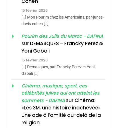
Cohen
Vanessa De Loya
15 février 2026
Stauber
CINEMA
ISRAÉL
[…] Mon Pourim chez les Americains, par-junes-
2
davis-cohen […]
«Tu Dis Génocide, Je
hérèse Zrihen-
Pourim des Juifs du Maroc - DAFINA
Dis Guerre»: La
sur
DEMASQUES – Francky Perez &
Nouvelle Chanson De
ISRAÉL
JUDAISME
Yoni Gabali
Boy George
3
15 février 2026
Tout Sur La Nostalgie
[…] Demasques, par Francky Perez et Yoni
SOUVENIRS
Gabali […]
4
Cinéma, musique, sport, ces
Accords D’Isaac:
célébrités juives qui ont atteint les
L’alliance Pourrait
sur
Cinéma:
sommets - DAFINA
S’étendre À 13 Pays
ISRAÉL
JUDAISME
«Les 3M, une histoire inachevée»
D’Amérique Latine
Une ode à l’amitié au-delà de la
5
2025, L’année La Plus
religion