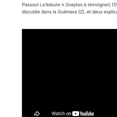
Passoul La’édoute » (inaptes à témoigner) (1)
discutée dans la Guémara (2), et deux explic
5
2025, L’année La Plus
FRANCE
ISRAÉL