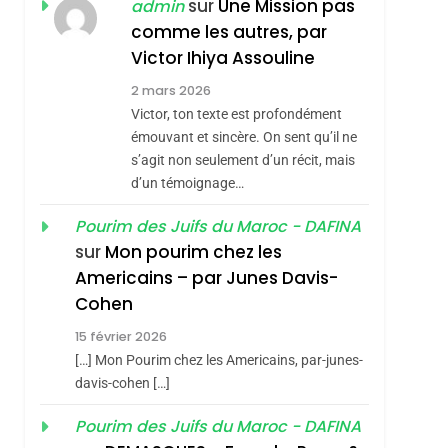
JUDAISME
sur
Une Mission pas
admin
comme les autres, par
8
Maroc : Les Amandes
Victor Ihiya Assouline
De Tafraout, Le Miel
2 mars 2026
De Tadla Azilal
Victor, ton texte est profondément
DAFINA
MAROC
Consacrés Produits
émouvant et sincère. On sent qu’il ne
1
s’agit non seulement d’un récit, mais
Oeil Ravageur –
Du Terroir
d’un témoignage…
Vanessa De Loya
Stauber
Pourim des Juifs du Maroc - DAFINA
CINEMA
ISRAÉL
sur
Mon pourim chez les
2
sémitisme
Americains – par Junes Davis-
«Tu Dis Génocide, Je
Cohen
Dis Guerre»: La
15 février 2026
Nouvelle Chanson De
ISRAÉL
JUDAISME
[…] Mon Pourim chez les Americains, par-junes-
Boy George
3
davis-cohen […]
Tout Sur La Nostalgie
Pourim des Juifs du Maroc - DAFINA
SOUVENIRS