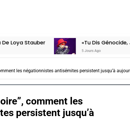
uber
«Tu Dis Génocide, Je Dis Guerr
5 Jours Ago
comment les négationnistes antisémites persistent jusqu’à aujour
toire”, comment les
tes persistent jusqu’à