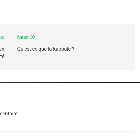
s:
Next:
en
Qu’est-ce que la kabbale ?
e Tafraout, Le Miel De Tadla Azilal Consacrés P
té
entaire.