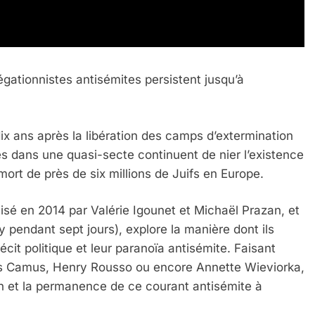
IENTE : POURQUOI JE REVENDIQUE MA JUDAÏTE Par T
égationnistes antisémites persistent jusqu’à
x ans après la libération des camps d’extermination
es dans une quasi-secte continuent de nier l’existence
mort de près de six millions de Juifs en Europe.
lisé en 2014 par Valérie Igounet et Michaël Prazan, et
 pendant sept jours), explore la manière dont ils
 récit politique et leur paranoïa antisémite. Faisant
 – Jacques Hadida
s Camus, Henry Rousso ou encore Annette Wieviorka,
tion et la permanence de ce courant antisémite à