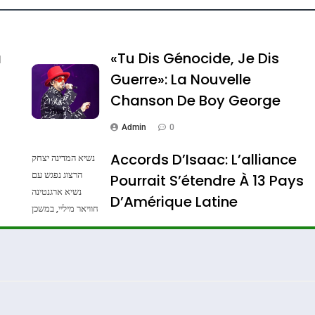
ssa De Loya Stauber
a
«Tu Dis Génocide, Je Dis
Guerre»: La Nouvelle
Chanson De Boy George
Admin
0
Accords D’Isaac: L’alliance
נשיא המדינה יצחק
הרצוג נפגש עם
Pourrait S’étendre À 13 Pays
נשיא ארגנטינה
Dis Guerre»: La Nouvelle Chanson De Boy George
D’Amérique Latine
חוויאר מיליי, במשכן
הנשיא בירושלים.
Admin
0
צילום: חיים צח /
לע"מ Photos By
: Haim Zach /
GPO