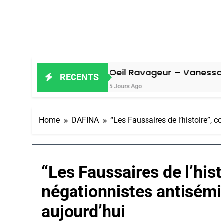
Oeil Ravageur – Vanessa De Loya Sta
RECENTS
5 Jours Ago
Home
DAFINA
“Les Faussaires de l’histoire”, 
“Les Faussaires de l’his
négationnistes antisémi
aujourd’hui