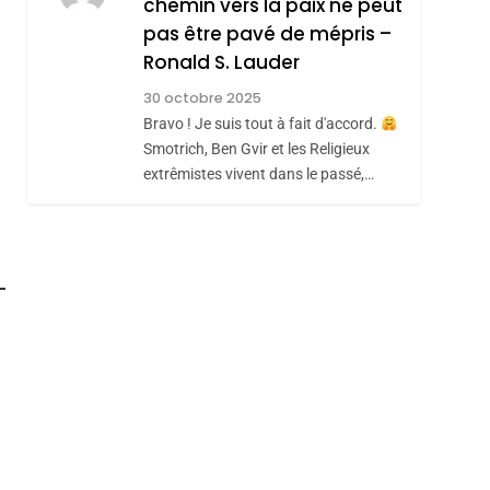
chemin vers la paix ne peut
JUDAISME
pas être pavé de mépris –
8
Maroc : Les Amandes
Ronald S. Lauder
De Tafraout, Le Miel
30 octobre 2025
De Tadla Azilal
Bravo ! Je suis tout à fait d'accord.
DAFINA
MAROC
Smotrich, Ben Gvir et les Religieux
Consacrés Produits
extrêmistes vivent dans le passé,…
Du Terroir
roduits Du