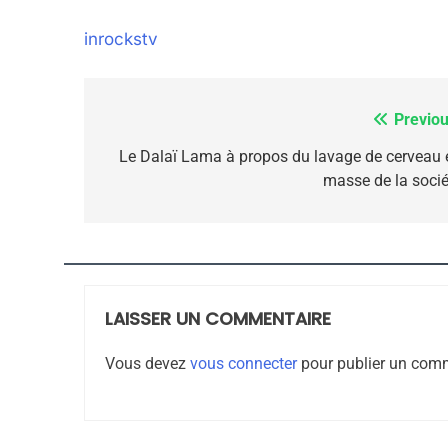
inrockstv
8
Previou
Navigation
de
Le Dalaï Lama à propos du lavage de cerveau 
Maroc : Les Amandes D
masse de la socié
l’article
Terroir
DAFINA
MAROC
LAISSER UN COMMENTAIRE
1
Vous devez
vous connecter
pour publier un comm