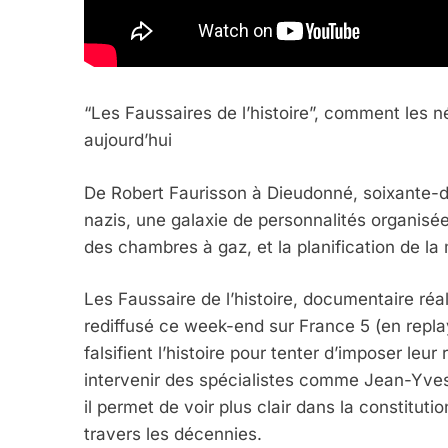
FIÈRE, DIGNE ET RÉSIL
Dvir
“Les Faussaires de l’histoire”, comment les n
aujourd’hui
ISRAÉL
JUDAISME
De Robert Faurisson à Dieudonné, soixante-di
nazis, une galaxie de personnalités organisé
des chambres à gaz, et la planification de la 
7
Les Faussaire de l’histoire, documentaire réa
rediffusé ce week-end sur France 5 (en replay
falsifient l’histoire pour tenter d’imposer leur
CE QUI NOUS MANQUE
intervenir des spécialistes comme Jean-Yve
JUDAISME
il permet de voir plus clair dans la constitu
travers les décennies.