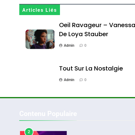
Oeil Ravageur – Vane
Articles Liés
CINEMA
ISRAÉL
Oeil Ravageur – Vaness
De Loya Stauber
Admin
0
2
Tout Sur La Nostalgie
Admin
0
«Tu Dis Génocide, Je 
ISRAÉL
JUDAISME
Contenu Populaire
3