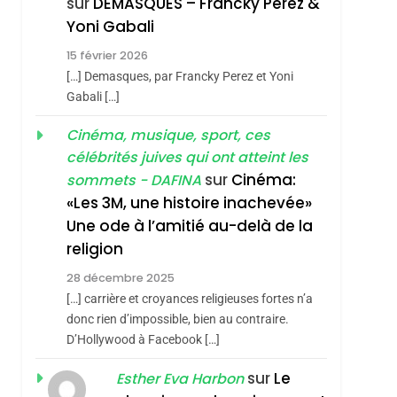
sur
DEMASQUES – Francky Perez &
4
Yoni Gabali
Accords D’Isaac:
15 février 2026
L’alliance Pourrait
hérèse Zrihen-
[…] Demasques, par Francky Perez et Yoni
S’étendre À 13 Pays
ISRAÉL
JUDAISME
Gabali […]
D’Amérique Latine
5
Cinéma, musique, sport, ces
2025, L’année La Plus
célébrités juives qui ont atteint les
Meurtrière Selon Le
sur
Cinéma:
sommets - DAFINA
Rapport D’ADL
FRANCE
ISRAÉL
«Les 3M, une histoire inachevée»
Contre
Une ode à l’amitié au-delà de la
6
FIÈRE, DIGNE ET
L’antisémitisme
religion
RÉSILIENTE :
28 décembre 2025
POURQUOI JE
ISRAÉL
JUDAISME
[…] carrière et croyances religieuses fortes n’a
REVENDIQUE MA
donc rien d’impossible, bien au contraire.
7
CE QUI NOUS
D’Hollywood à Facebook […]
JUDAÏTE Par Thérèse
MANQUE – Jacques
Zrihen-Dvir
sur
Le
Esther Eva Harbon
Hadida