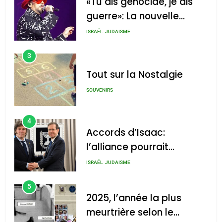
«Tu dis génocide, je dis
הרצוג נפגש עם
pourrait s’étendre à 13
guerre»: La nouvelle
נשיא ארגנטינה
pays d’Amérique latine
chanson de Boy George
חוויאר מיליי, במשכן
ISRAÉL
JUDAISME
הנשיא בירושלים.
admin
0
צילום: חיים צח /
3
לע"מ Photos By
Tout sur la Nostalgie
: Haim Zach /
GPO
SOUVENIRS
4
Accords d’Isaac:
l’alliance pourrait
2025, l’année la plus
s’étendre à 13 pays
meurtrière selon le rapport
ISRAÉL
JUDAISME
d’Amérique latine
d’ADL contre
5
l’antisémitisme
2025, l’année la plus
meurtrière selon le
admin
0