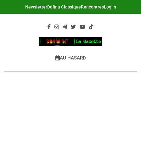
Skip
Newsletter
Dafina Classique
Rencontres
Log In
to
content
DAFINA
Le Net Des Juifs Du Maroc
AU HASARD