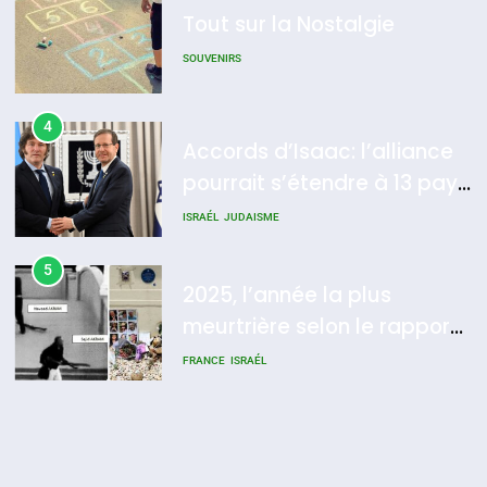
Tout sur la Nostalgie
8
Maroc : Les amandes de
SOUVENIRS
Tafraout, le miel de Tadla
Azilal consacrés produits
4
DAFINA
MAROC
Accords d’Isaac: l’alliance
du terroir
pourrait s’étendre à 13 pays
d’Amérique latine
ISRAÉL
JUDAISME
5
2025, l’année la plus
meurtrière selon le rapport
d’ADL contre
FRANCE
ISRAÉL
l’antisémitisme
6
FIÈRE, DIGNE ET RÉSILIENTE :
POURQUOI JE REVENDIQUE