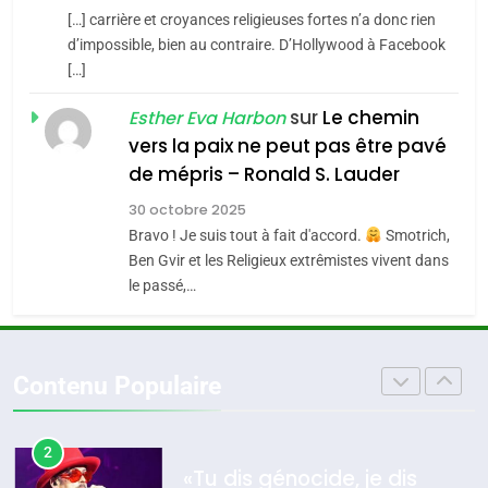
[…] carrière et croyances religieuses fortes n’a donc rien
7
CE QUI NOUS MANQUE –
d’impossible, bien au contraire. D’Hollywood à Facebook
4
[…]
Jacques Hadida
Accords d’Isaac:
sur
Le chemin
JUDAISME
Esther Eva Harbon
l’alliance pourrait
vers la paix ne peut pas être pavé
s’étendre à 13 pays
ISRAÉL
JUDAISME
8
de mépris – Ronald S. Lauder
d’Amérique latine
Maroc : Les amandes de
5
30 octobre 2025
Tafraout, le miel de Tadla
2025, l’année la plus
Bravo ! Je suis tout à fait d'accord.
Smotrich,
Azilal consacrés produits
DAFINA
MAROC
meurtrière selon le
Ben Gvir et les Religieux extrêmistes vivent dans
du terroir
le passé,…
rapport d’ADL contre
FRANCE
ISRAÉL
1
l’antisémitisme
Oeil ravageur – Vanessa De
6
Loya Stauber
FIÈRE, DIGNE ET RÉSILIENTE :
Contenu Populaire
CINEMA
ISRAÉL
POURQUOI JE REVENDIQUE
MA JUDAÏTE par Thérèse
ISRAÉL
JUDAISME
2
Zrihen-Dvir
«Tu dis génocide, je dis