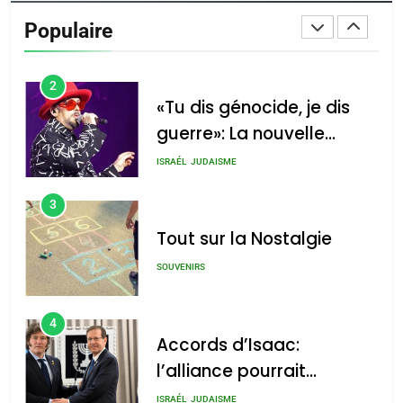
De Loya Stauber
Populaire
CINEMA
ISRAÉL
2
«Tu dis génocide, je dis
guerre»: La nouvelle
chanson de Boy George
ISRAÉL
JUDAISME
3
Tout sur la Nostalgie
SOUVENIRS
4
Accords d’Isaac:
l’alliance pourrait
s’étendre à 13 pays
ISRAÉL
JUDAISME