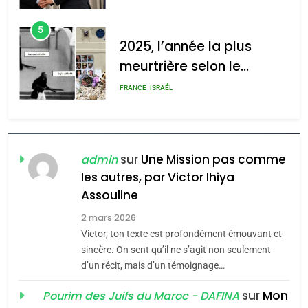
d’Amérique latine
5
2025, l’année la plus
meurtrière selon le
rapport d’ADL contre
FRANCE
ISRAÉL
l’antisémitisme
6
FIÈRE, DIGNE ET RÉSILIENTE :
POURQUOI JE REVENDIQUE
sur
Une Mission pas comme
admin
MA JUDAÏTE par Thérèse
ISRAÉL
JUDAISME
les autres, par Victor Ihiya
Zrihen-Dvir
Assouline
7
CE QUI NOUS MANQUE –
2 mars 2026
Victor, ton texte est profondément émouvant et
Jacques Hadida
sincère. On sent qu’il ne s’agit non seulement
JUDAISME
d’un récit, mais d’un témoignage…
sur
Mon
8
Pourim des Juifs du Maroc - DAFINA