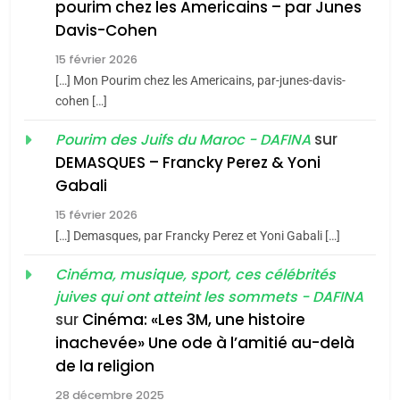
Maroc : Les amandes de
pourim chez les Americains – par Junes
Tafraout, le miel de Tadla
Davis-Cohen
Azilal consacrés produits
DAFINA
MAROC
15 février 2026
du terroir
[…] Mon Pourim chez les Americains, par-junes-davis-
1
cohen […]
Oeil ravageur – Vanessa
sur
Pourim des Juifs du Maroc - DAFINA
De Loya Stauber
DEMASQUES – Francky Perez & Yoni
CINEMA
ISRAÉL
5
Gabali
2025, l’année la plus
15 février 2026
2
meurtrière selon le rapport
«Tu dis génocide, je dis
[…] Demasques, par Francky Perez et Yoni Gabali […]
d’ADL contre
FRANCE
ISRAÉL
guerre»: La nouvelle
Cinéma, musique, sport, ces célébrités
l’antisémitisme
chanson de Boy George
ISRAÉL
JUDAISME
juives qui ont atteint les sommets - DAFINA
6
FIÈRE, DIGNE ET RÉSILIENTE :
sur
Cinéma: «Les 3M, une histoire
3
inachevée» Une ode à l’amitié au-delà
POURQUOI JE REVENDIQUE
de la religion
Tout sur la Nostalgie
MA JUDAÏTE par Thérèse
ISRAÉL
JUDAISME
Zrihen-Dvir
28 décembre 2025
SOUVENIRS