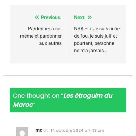
Previous:
Next:
Navigation
de
Pardonner à soi
NBA – « Je suis riche
même et pardonner
de fou, je suis juif et
l’article
aux autres
pourtant, personne
ne m’a jamais…
One thought on “
Les étroguim du
5
2025, l’année la plus
Maroc
”
meurtrière selon le
rapport d’ADL contre
FRANCE
ISRAÉL
l’antisémitisme
mc
14 octobre 2024 à 7:43 am
dit :