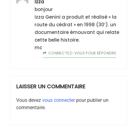
6
Izza
FIÈRE, DIGNE ET RÉSILIENTE :
bonjour
POURQUOI JE REVENDIQUE
Izza Genini a produit et réalisé « la
route du cédrat » en 1998 (30’). un
MA JUDAÏTE par Thérèse
ISRAÉL
JUDAISME
documentaire émouvant qui relate
Zrihen-Dvir
cette belle histoire.
7
CE QUI NOUS MANQUE –
mc
CONNECTEZ-VOUS POUR RÉPONDRE
Jacques Hadida
JUDAISME
8
LAISSER UN COMMENTAIRE
Maroc : Les amandes de
Tafraout, le miel de Tadla
Vous devez
vous connecter
pour publier un
Azilal consacrés produits
commentaire.
DAFINA
MAROC
du terroir
1
Oeil ravageur – Vanessa