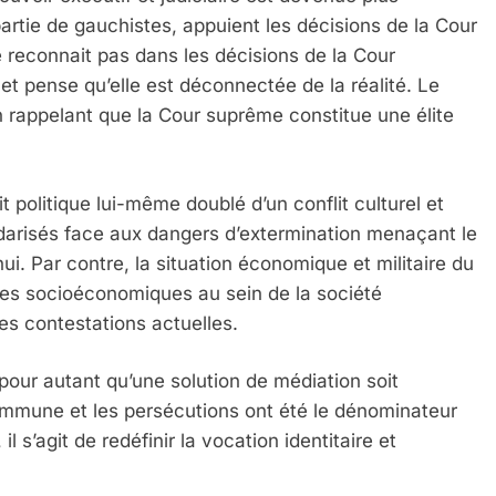
artie de gauchistes, appuient les décisions de la Cour
 Meurtrière Selon Le Rapport D’ADL Contre L’anti
 reconnait pas dans les décisions de la Cour
 pense qu’elle est déconnectée de la réalité. Le
 rappelant que la Cour suprême constitue une élite
lit politique lui-même doublé d’un conflit culturel et
lidarisés face aux dangers d’extermination menaçant le
ui. Par contre, la situation économique et militaire du
ges socioéconomiques au sein de la société
IENTE : POURQUOI JE REVENDIQUE MA JUDAÏTE Par T
des contestations actuelles.
 pour autant qu’une solution de médiation soit
ommune et les persécutions ont été le dénominateur
 s’agit de redéfinir la vocation identitaire et