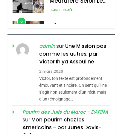
Meurtrière Selon Le
Rapport D’ADL
FRANCE
ISRAÉL
Contre
6
FIÈRE, DIGNE ET
L’antisémitisme
RÉSILIENTE :
POURQUOI JE
ISRAÉL
JUDAISME
sur
Une Mission pas
admin
REVENDIQUE MA
comme les autres, par
7
CE QUI NOUS
JUDAÏTE Par Thérèse
Victor Ihiya Assouline
MANQUE – Jacques
Zrihen-Dvir
2 mars 2026
Hadida
Victor, ton texte est profondément
JUDAISME
émouvant et sincère. On sent qu’il ne
8
s’agit non seulement d’un récit, mais
Maroc : Les Amandes
d’un témoignage…
De Tafraout, Le Miel
De Tadla Azilal
Pourim des Juifs du Maroc - DAFINA
DAFINA
MAROC
sur
Mon pourim chez les
Consacrés Produits
1
Americains – par Junes Davis-
Oeil Ravageur –
Du Terroir