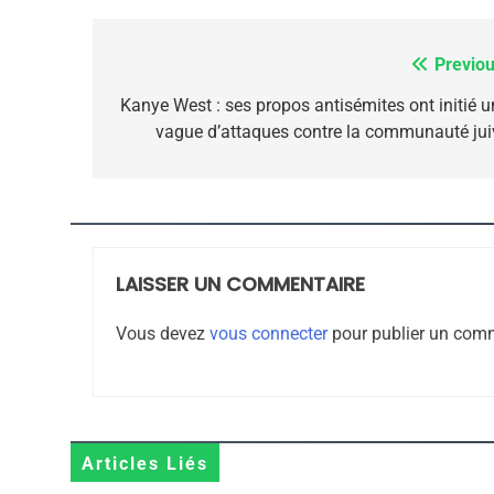
7
Previou
Navigation
de
Kanye West : ses propos antisémites ont initié u
vague d’attaques contre la communauté jui
CE QUI NOUS MANQUE
l’article
JUDAISME
LAISSER UN COMMENTAIRE
8
Vous devez
vous connecter
pour publier un comm
Maroc : Les Amandes D
Terroir
Articles Liés
DAFINA
MAROC