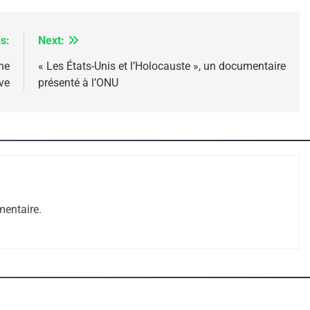
s:
Next:
ne
« Les États-Unis et l’Holocauste », un documentaire
ve
présenté à l’ONU
 – Jacques Hadida
entaire.
e Tafraout, Le Miel De Tadla Azilal Consacrés P