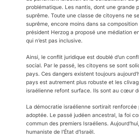
problématique. Les nantis, dont une grande p
2025, L’année La Plus
suprême. Toute une classe de citoyens ne se
FRANCE
ISRAÉL
suprême, encore moins dans sa composition et
président Herzog a proposé une médiation en
qui n’est pas inclusive.
Ainsi, le conflit juridique est doublé d’un conf
6
social. Par le passé, les citoyens se sont so
pays. Ces dangers existent toujours aujourd’h
pays est autrement plus robuste et les cliva
FIÈRE, DIGNE ET RÉSIL
israélienne refont surface. Ils sont au cœur 
Dvir
La démocratie israélienne sortirait renforcée
ISRAÉL
JUDAISME
adoptée. Le passé judéen ancestral, la foi c
commun des premiers Israéliens. Aujourd’hui, il
humaniste de l’État d’Israël.