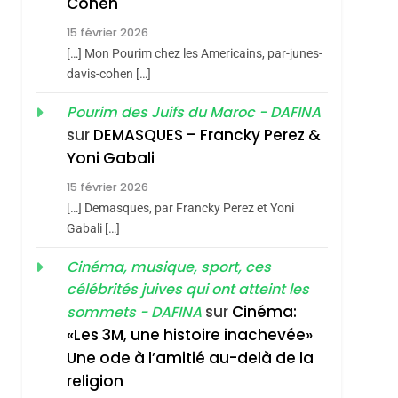
Cohen
Vanessa De Loya
15 février 2026
Stauber
CINEMA
ISRAÉL
[…] Mon Pourim chez les Americains, par-junes-
2
davis-cohen […]
«Tu Dis Génocide, Je
Pourim des Juifs du Maroc - DAFINA
Dis Guerre»: La
sur
DEMASQUES – Francky Perez &
Nouvelle Chanson De
ISRAÉL
JUDAISME
Yoni Gabali
Boy George
3
15 février 2026
Tout Sur La Nostalgie
[…] Demasques, par Francky Perez et Yoni
SOUVENIRS
Gabali […]
4
Cinéma, musique, sport, ces
Accords D’Isaac:
célébrités juives qui ont atteint les
L’alliance Pourrait
sur
Cinéma:
sommets - DAFINA
S’étendre À 13 Pays
ISRAÉL
JUDAISME
«Les 3M, une histoire inachevée»
D’Amérique Latine
Une ode à l’amitié au-delà de la
5
2025, L’année La Plus
religion