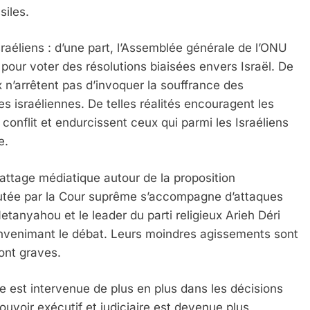
iles.
sraéliens : d’une part, l’Assemblée générale de l’ONU
pour voter des résolutions biaisées envers Israël. De
ux n’arrêtent pas d’invoquer la souffrance des
es israéliennes. De telles réalités encouragent les
 conflit et endurcissent ceux qui parmi les Israéliens
e.
 battage médiatique autour de la proposition
futée par la Cour suprême s’accompagne d’attaques
etanyahou et le leader du parti religieux Arieh Déri
nvenimant le débat. Leurs moindres agissements sont
ont graves.
e est intervenue de plus en plus dans les décisions
ouvoir exécutif et judiciaire est devenue plus