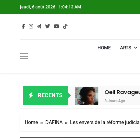
Skip
jeudi, 6 août 2026
1:04:14 AM
to
content
HOME
ARTS
Alain Amiel
Oeil Ravageur – Vanessa
RECENTS
3 Jours Ago
Home
DAFINA
Les envers de la réforme judicia