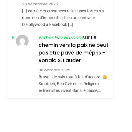
Meurtrière Selon Le
28 décembre 2025
Rapport D’ADL
FRANCE
ISRAÉL
[…] carrière et croyances religieuses fortes n’a
Contre
donc rien d’impossible, bien au contraire.
6
FIÈRE, DIGNE ET
D’Hollywood à Facebook […]
L’antisémitisme
RÉSILIENTE :
sur
Le
Esther Eva Harbon
POURQUOI JE
chemin vers la paix ne peut
ISRAÉL
JUDAISME
REVENDIQUE MA
pas être pavé de mépris –
7
CE QUI NOUS
JUDAÏTE Par Thérèse
Ronald S. Lauder
MANQUE – Jacques
Zrihen-Dvir
30 octobre 2025
Hadida
Bravo ! Je suis tout à fait d'accord.
JUDAISME
Smotrich, Ben Gvir et les Religieux
8
extrêmistes vivent dans le passé,…
Maroc : Les Amandes
De Tafraout, Le Miel
De Tadla Azilal
DAFINA
MAROC
Consacrés Produits
Du Terroir