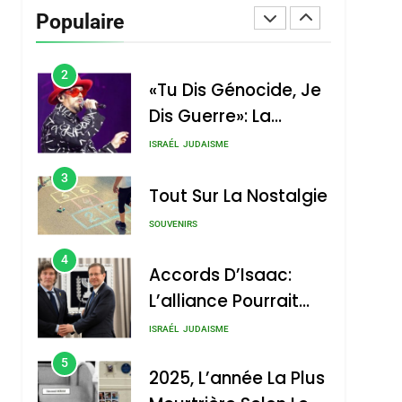
Vanessa De Loya
Populaire
Stauber
CINEMA
ISRAÉL
2
«Tu Dis Génocide, Je
Dis Guerre»: La
Nouvelle Chanson De
ISRAÉL
JUDAISME
Boy George
3
Tout Sur La Nostalgie
SOUVENIRS
4
Accords D’Isaac:
L’alliance Pourrait
S’étendre À 13 Pays
ISRAÉL
JUDAISME
D’Amérique Latine
5
2025, L’année La Plus