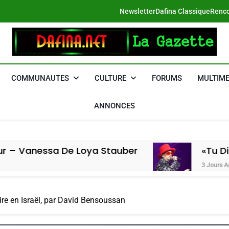
Newsletter
Dafina Classique
Renco
DAFINA
Le Net Des Juifs Du Maroc
COMMUNAUTES
CULTURE
FORUMS
MULTIME
ANNONCES
 De Loya Stauber
«Tu Dis Génocide, 
3 Jours Ago
ire en Israël, par David Bensoussan