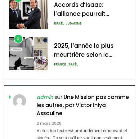
Accords d’Isaac:
l’alliance pourrait
2025, l’année la plus
s’étendre à 13 pays
meurtrière selon le rapport
ISRAÉL
JUDAISME
d’Amérique latine
d’ADL contre
5
l’antisémitisme
2025, l’année la plus
meurtrière selon le
admin
0
rapport d’ADL contre
FRANCE
ISRAÉL
l’antisémitisme
6
FIÈRE, DIGNE ET RÉSILIENTE :
POURQUOI JE REVENDIQUE
sur
Une Mission pas comme
admin
MA JUDAÏTE par Thérèse
les autres, par Victor Ihiya
ISRAÉL
JUDAISME
Assouline
Zrihen-Dvir
7
2 mars 2026
CE QUI NOUS MANQUE –
Victor, ton texte est profondément émouvant et
Jacques Hadida
sincère. On sent qu’il ne s’agit non seulement