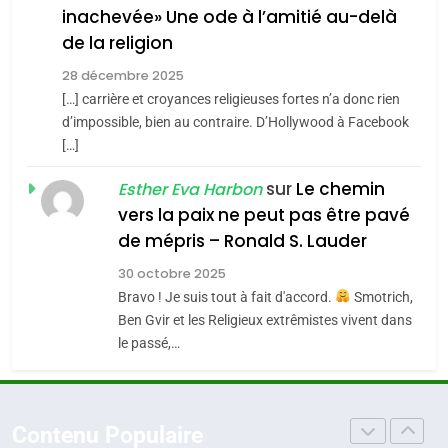
inachevée» Une ode à l’amitié au-delà
POURQUOI JE REVENDIQUE
3
de la religion
MA JUDAÏTE par Thérèse
Tout sur la Nostalgie
ISRAÉL
JUDAISME
Zrihen-Dvir
28 décembre 2025
SOUVENIRS
[…] carrière et croyances religieuses fortes n’a donc rien
7
CE QUI NOUS MANQUE –
d’impossible, bien au contraire. D’Hollywood à Facebook
[…]
Jacques Hadida
4
Accords d’Isaac:
sur
Le chemin
JUDAISME
Esther Eva Harbon
l’alliance pourrait
vers la paix ne peut pas être pavé
s’étendre à 13 pays
8
de mépris – Ronald S. Lauder
ISRAÉL
JUDAISME
Maroc : Les amandes de
d’Amérique latine
30 octobre 2025
Tafraout, le miel de Tadla
5
Bravo ! Je suis tout à fait d'accord.
Smotrich,
2025, l’année la plus
Azilal consacrés produits
DAFINA
MAROC
Ben Gvir et les Religieux extrêmistes vivent dans
meurtrière selon le
du terroir
le passé,…
rapport d’ADL contre
1
FRANCE
ISRAÉL
Oeil ravageur – Vanessa De
l’antisémitisme
Loya Stauber
6
Contenu Populaire
FIÈRE, DIGNE ET RÉSILIENTE :
CINEMA
ISRAÉL