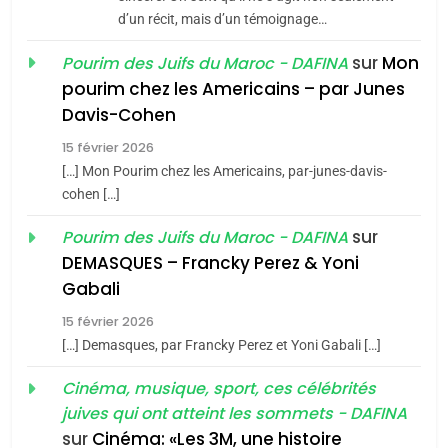
d’un récit, mais d’un témoignage…
JUDAISME
sur
Mon
Pourim des Juifs du Maroc - DAFINA
8
pourim chez les Americains – par Junes
Maroc : Les amandes de
Davis-Cohen
Tafraout, le miel de Tadla
15 février 2026
Azilal consacrés produits
DAFINA
MAROC
[…] Mon Pourim chez les Americains, par-junes-davis-
du terroir
cohen […]
1
Oeil ravageur – Vanessa
sur
Pourim des Juifs du Maroc - DAFINA
De Loya Stauber
DEMASQUES – Francky Perez & Yoni
5
Gabali
CINEMA
ISRAÉL
2025, l’année la plus
15 février 2026
meurtrière selon le rapport
2
[…] Demasques, par Francky Perez et Yoni Gabali […]
«Tu dis génocide, je dis
d’ADL contre
FRANCE
ISRAÉL
guerre»: La nouvelle
Cinéma, musique, sport, ces célébrités
l’antisémitisme
juives qui ont atteint les sommets - DAFINA
chanson de Boy George
6
ISRAÉL
JUDAISME
FIÈRE, DIGNE ET RÉSILIENTE :
sur
Cinéma: «Les 3M, une histoire