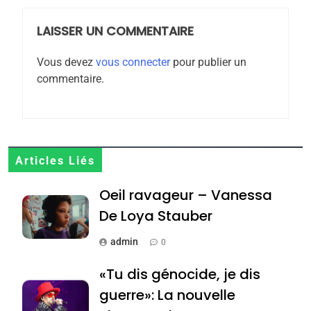
meurtrière selon le
rapport d’ADL contre
LAISSER UN COMMENTAIRE
FRANCE
ISRAÉL
l’antisémitisme
Vous devez
vous connecter
pour publier un
6
commentaire.
FIÈRE, DIGNE ET RÉSILIENTE :
POURQUOI JE REVENDIQUE
MA JUDAÏTE par Thérèse
ISRAÉL
JUDAISME
Zrihen-Dvir
7
Articles Liés
CE QUI NOUS MANQUE –
Oeil ravageur – Vanessa
Jacques Hadida
De Loya Stauber
JUDAISME
admin
0
8
Maroc : Les amandes de
«Tu dis génocide, je dis
Tafraout, le miel de Tadla
guerre»: La nouvelle
Azilal consacrés produits
DAFINA
MAROC